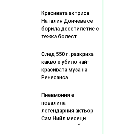
Красивата актриса
Наталия Дончева се
борила десетилетие с
тежка болест
След 550 г. разкриха
какво е убило най-
красивата муза на
Ренесанса
Пневмония е
повалила
легендарния актьор
Сам Нийл месеци
след като пребори