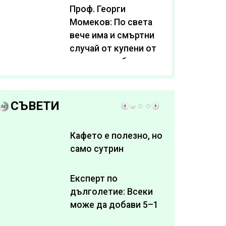
Проф. Георги
Момеков: По света
вече има и смъртни
случай от купени от
интернет субстанции
за отслабване
СЪВЕТИ
Кафето е полезно, но
само сутрин
Експерт по
дълголетие: Всеки
може да добави 5–10
здрави години към