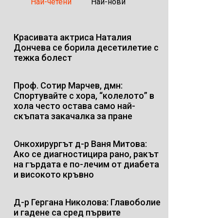
Най-четени
Най-нови
Красивата актриса Наталия
Дончева се борила десетилетие с
тежка болест
Проф. Сотир Марчев, дмн:
Спортувайте с хора, “колелото” в
хола често остава само най-
скъпата закачалка за пране
Онкохирургът д-р Ваня Митова:
Ако се диагностицира рано, ракът
на гърдата е по-лечим от диабета
и високото кръвно
Д-р Гергана Николова: Главоболие
и гадене са сред първите