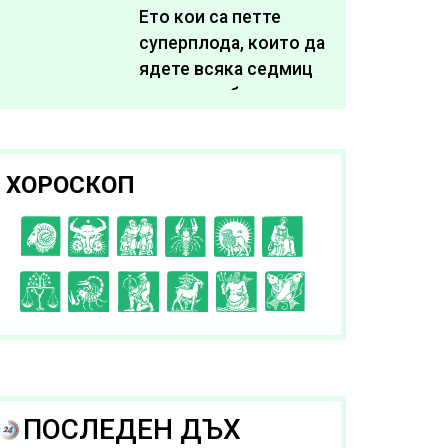
живота си
Ето кои са петте
суперплода, които да
ядете всяка седмица,
за да подобрите
здравето си
ХОРОСКОП
C
D
E
F
G
H
I
J
K
L
A
B
ПОСЛЕДЕН ДЪХ