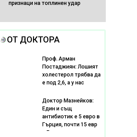
признаци на топлинен удар
ОТ ДОКТОРА
Проф. Арман
Постаджиян: Лошият
холестерол трябва да
е под 2,6, а у нас
масово се живее с
нива от 3,2
Доктор Мазнейков:
Един и същ
антибиотик e 5 евро в
Гърция, почти 15 евро
в България