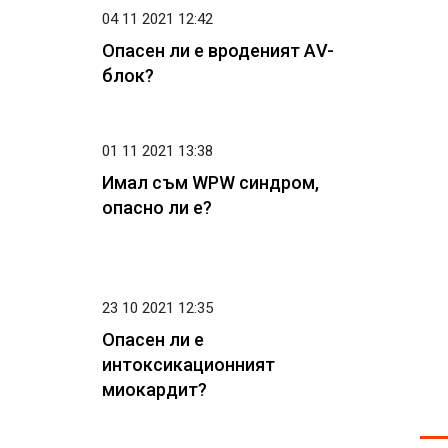
04 11 2021 12:42
Опасен ли е вроденият АV-
блок?
01 11 2021 13:38
Имал съм WPW синдром,
опасно ли е?
23 10 2021 12:35
Опасен ли е
интоксикационният
миокардит?