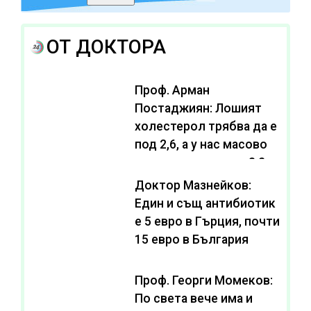
ОТ ДОКТОРА
Проф. Арман
Постаджиян: Лошият
холестерол трябва да е
под 2,6, а у нас масово
се живее с нива от 3,2
Доктор Мазнейков:
Един и същ антибиотик
e 5 евро в Гърция, почти
15 евро в България
Проф. Георги Момеков:
По света вече има и