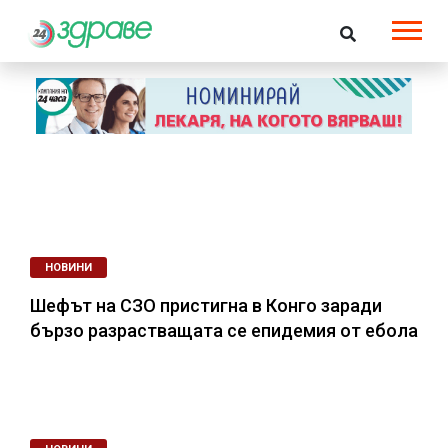
НОВИНИ
Детската болница в Бургас посрещна първите
си пациенти
НОВИНИ
Шефът на СЗО пристигна в Конго заради
бързо разрастващата се епидемия от ебола