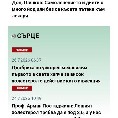
Доц. Шинков: Самолечението и диети с
много йод или без са късата пътека към
лекаря
СЪРЦЕ
НОВИНИ
26.7.2026 06:37
Одобриха по ускорен механизъм
първото в света хапче за висок
холестерол с действие като инжекция
НОВИНИ
24.7.2026 10:49
Проф. Арман Постаджиян: Лошият
холестерол трябва да е под 2,6, а у нас