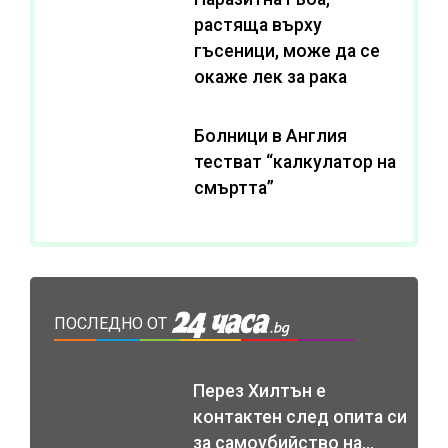
растяща върху
гъсеници, може да се
окаже лек за рака
Болници в Англия
тестват “калкулатор на
смъртта”
ПОСЛЕДНО ОТ
Перез Хилтън е
контактен след опита си
за самоубийство на