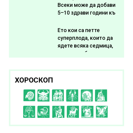
Всеки може да добави
5–10 здрави години към
живота си
Ето кои са петте
суперплода, които да
ядете всяка седмица,
за да подобрите
здравето си
ХОРОСКОП
C
D
E
F
G
H
I
J
K
L
A
B