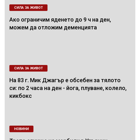
СИЛА ЗА ЖИВОТ
Ако ограничим яденето до 9 ч на ден,
можем да отложим деменцията
СИЛА ЗА ЖИВОТ
На 83 г. Мик Джагър е обсебен за тялото
си: по 2 часа на ден - йога, плуване, колело,
кикбокс
НОВИНИ