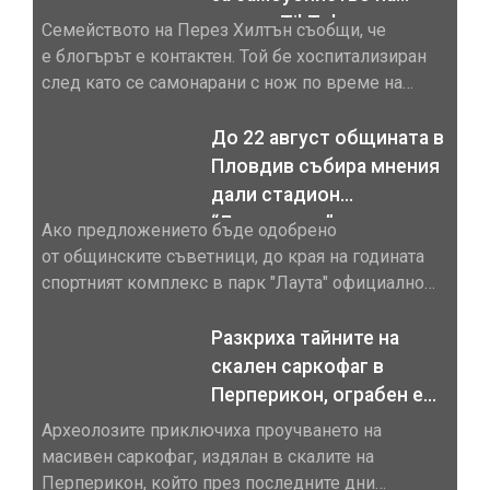
живо в TikTok
Семейството на Перез Хилтън съобщи, че
е блогърът е контактен. Той бе хоспитализиран
след като се самонарани с нож по време на
живо излъчване в TikTok. По-рано същия ден
близките му прекъснаха мълчанието си, като
До 22 август общината в
заявиха, че мъжът, чието истинско име е Марио
Пловдив събира мнения
Лавандейра-младши, все още е в болница след
дали стадион
шокиращия инцидент
“Локомотив” да се казва
Ако предложението бъде одобрено
“Христо Бонев”
от общинските съветници, до края на годината
спортният комплекс в парк "Лаута" официално
ще носи името на най-голямата легенда на
черно-белите Стадион "Локомотив" ще бъде
Разкриха тайните на
кръстен на Христо Бонев - живата легенда на
скален саркофаг в
черно-белите. Това беше обявено пред самия
Перперикон, ограбен е
него още на концерта по повод 100-годишнината
още в древността
Археолозите приключиха проучването на
на клуба на
масивен саркофаг, издялан в скалите на
Перперикон, който през последните дни