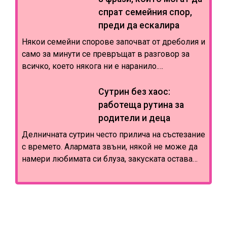
усещането отново да бъде, че няма нищо
спрат семейния спор,
подходящо. Капсулният гардероб не изисква да
преди да ескалира
се разделим с индивидуалния си стил или да
Някои семейни спорове започват от дреболия и
носим едни
само за минути се превръщат в разговор за
всичко, което някога ни е наранило.
Неприбраните съдове водят до „Ти никога не
ме чуваш", закъснението отключва стари
Сутрин без хаос:
обвинения, а опитът да се защитим кара другия
работеща рутина за
да говори още по-силно. В разгара на
родители и деца
конфликта рядко намираме съвършените думи
Делничната сутрин често прилича на състезание
с времето. Алармата звъни, някой не може да
намери любимата си блуза, закуската остава
недокосната, а точно преди излизане детето си
спомня за тетрадката, която трябва да занесе в
училище. Родителят повтаря едни и същи
инструкции, напрежението расте и семейството
започва деня си с раздразнение