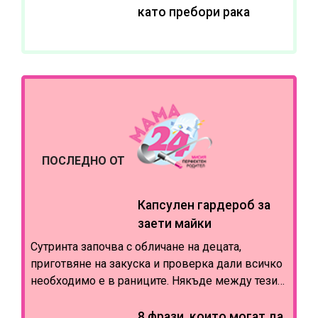
като пребори рака
ПОСЛЕДНО ОТ
Капсулен гардероб за
заети майки
Сутринта започва с обличане на децата,
приготвяне на закуска и проверка дали всичко
необходимо е в раниците. Някъде между тези
задачи трябва да решим и какво да облечем
самите ние. Гардеробът може да е пълен, а
8 фрази, които могат да