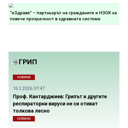
“еЗдраве” – партньорът на гражданите и НЗОК за
Поч
повече прозрачност в здравната система
сле
ГРИП
НОВИНИ
16.3.2026 07:47
Проф. Кантарджиев: Грипът и другите
респираторни вируси не си отиват
толкова лесно
НОВИНИ