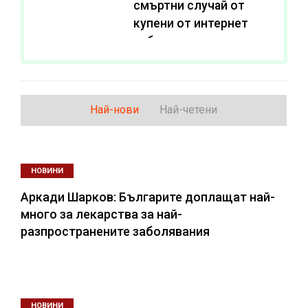
смъртни случай от
купени от интернет
субстанции за
отслабване
Най-нови
Най-четени
НОВИНИ
Аркади Шарков: Българите доплащат най-
много за лекарства за най-
разпространените заболявания
НОВИНИ