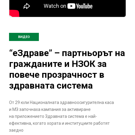
ВИДЕО
“еЗдраве” – партньорът на
гражданите и НЗОК за
повече прозрачност в
здравната система
От 29 юли Националната здравноосигурителна каса
и МЗ започнаха кампания за активиране
на приложението Здравната система е най-
ефективна, когато хората и институциите работят
заедно