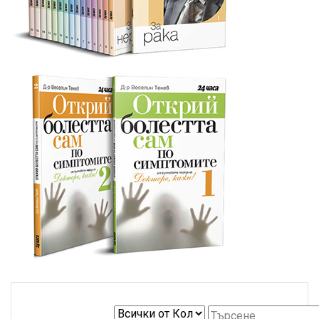
Избери
Избери книга:
Търсене:
колекция: