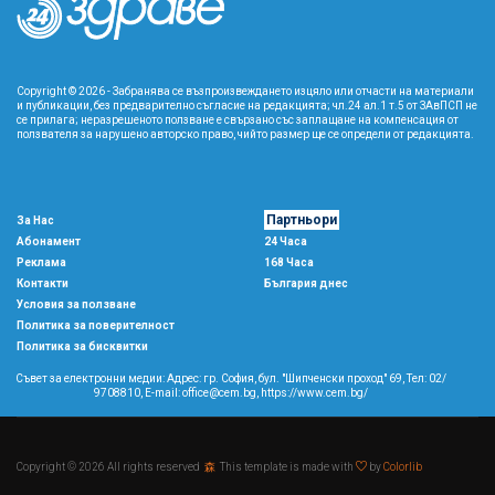
Copyright © 2026 - Забранява се възпроизвеждането изцяло или отчасти на материали
и публикации, без предварително съгласие на редакцията; чл.24 ал.1 т.5 от ЗАвПСП не
се прилага; неразрешеното ползване е свързано със заплащане на компенсация от
ползвателя за нарушено авторско право, чийто размер ще се определи от редакцията.
Партньори
За Нас
Абонамент
24 Часа
Реклама
168 Часа
Контакти
България днес
Условия за ползване
Политика за поверителност
Политика за бисквитки
Съвет за електронни медии: Адрес: гр. София, бул. "Шипченски проход" 69, Тел: 02/
9708810,
E-mail:
office@cem.bg
,
https://www.cem.bg/
Copyright © 2026 All rights reserved
森
This template is made with
by
Colorlib