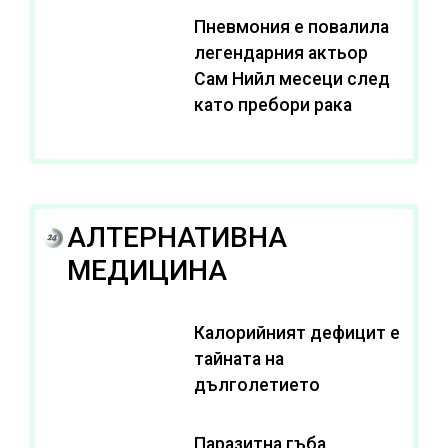
Пневмония е повалила
легендарния актьор
Сам Нийл месеци след
като пребори рака
АЛТЕРНАТИВНА
МЕДИЦИНА
Калорийният дефицит е
тайната на
дълголетието
Паразитна гъба,