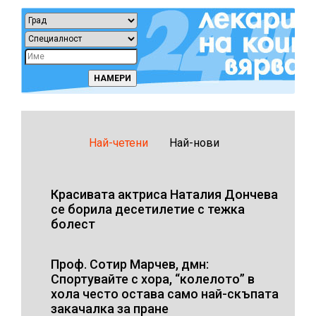
Най-четени
Най-нови
Красивата актриса Наталия Дончева
се борила десетилетие с тежка
болест
Проф. Сотир Марчев, дмн:
Спортувайте с хора, “колелото” в
хола често остава само най-скъпата
закачалка за пране