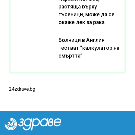
растяща върху
гъсеници, може да се
окаже лек за рака
Болници в Англия
тестват “калкулатор на
смъртта”
24zdrave.bg