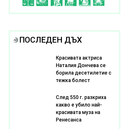
I
J
K
L
A
B
ПОСЛЕДЕН ДЪХ
Красивата актриса
Наталия Дончева се
борила десетилетие с
тежка болест
След 550 г. разкриха
какво е убило най-
красивата муза на
Ренесанса