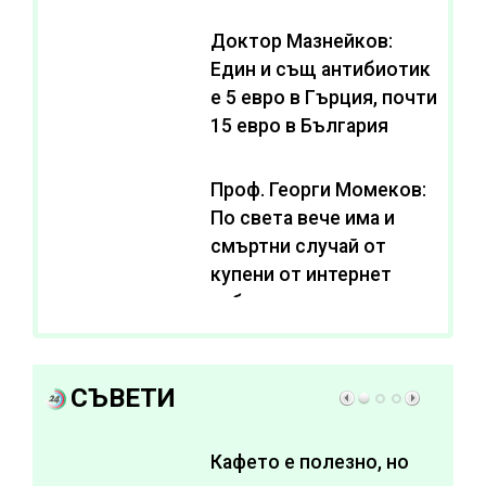
се живее с нива от 3,2
Доктор Мазнейков:
Един и същ антибиотик
e 5 евро в Гърция, почти
15 евро в България
Проф. Георги Момеков:
По света вече има и
смъртни случай от
купени от интернет
субстанции за
отслабване
СЪВЕТИ
Кафето е полезно, но