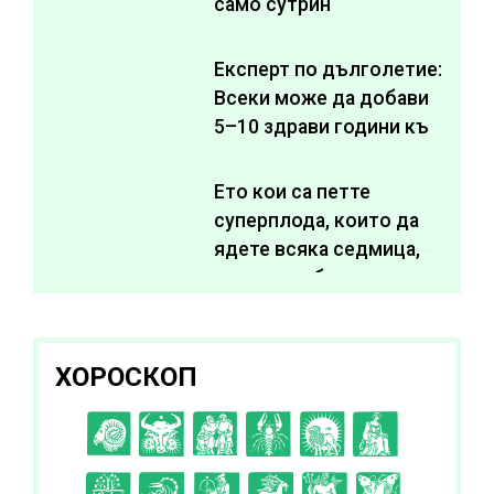
само сутрин
Експерт по дълголетие:
Всеки може да добави
5–10 здрави години към
живота си
Ето кои са петте
суперплода, които да
ядете всяка седмица,
за да подобрите
здравето си
ХОРОСКОП
C
D
E
F
G
H