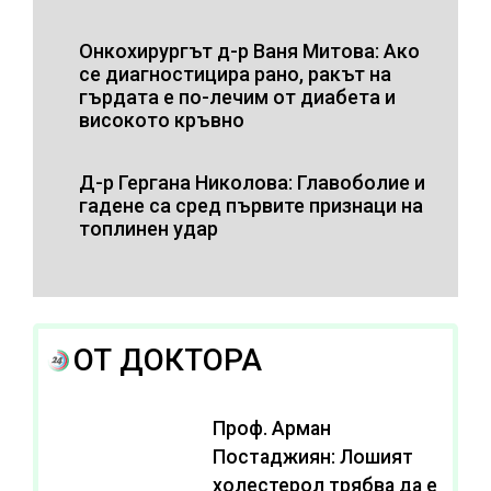
Онкохирургът д-р Ваня Митова: Ако
се диагностицира рано, ракът на
гърдата е по-лечим от диабета и
високото кръвно
Д-р Гергана Николова: Главоболие и
гадене са сред първите признаци на
топлинен удар
ОТ ДОКТОРА
Проф. Арман
Постаджиян: Лошият
холестерол трябва да е