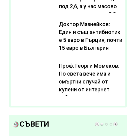
под 2,6, а у нас масово
се живее с нива от 3,2
Доктор Мазнейков:
Един и същ антибиотик
e 5 евро в Гърция, почти
15 евро в България
Проф. Георги Момеков:
По света вече има и
смъртни случай от
купени от интернет
субстанции за
отслабване
СЪВЕТИ