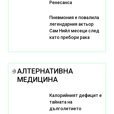
Ренесанса
Пневмония е повалила
легендарния актьор
Сам Нийл месеци след
като пребори рака
АЛТЕРНАТИВНА
МЕДИЦИНА
Калорийният дефицит е
тайната на
дълголетието