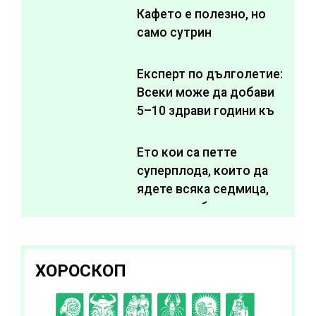
Кафето е полезно, но
само сутрин
Експерт по дълголетие:
Всеки може да добави
5–10 здрави години към
живота си
Ето кои са петте
суперплода, които да
ядете всяка седмица,
за да подобрите
здравето си
ХОРОСКОП
C
D
E
F
G
H