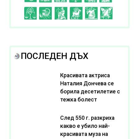
I
J
K
L
A
B
ПОСЛЕДЕН ДЪХ
Красивата актриса
Наталия Дончева се
борила десетилетие с
тежка болест
След 550 г. разкриха
какво е убило най-
красивата муза на