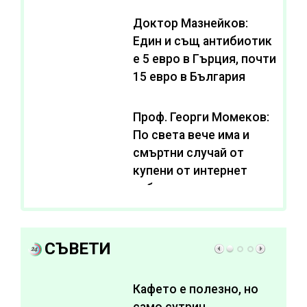
се живее с нива от 3,2
Доктор Мазнейков:
Един и същ антибиотик
e 5 евро в Гърция, почти
15 евро в България
Проф. Георги Момеков:
По света вече има и
смъртни случай от
купени от интернет
субстанции за
отслабване
СЪВЕТИ
Кафето е полезно, но
само сутрин