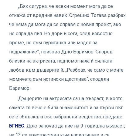
„Бях сигурна, че всеки момент мога да се
откажа от вредния навик. Сгреших. Тогава разбрах,
че няма да мога да се справя с новия проект, ако
не спра да пия. Но дори и сега, след известно
време, не съм пуританка или модел за
подражание”, призова Дрю Баримор. Според
близки на актрисата, подпомогнала й силната
любов към дъщерите й: „Разбрах, че само с моите
момичета съм истински щастлива“, сподели
Баримор.
Дъщерите на актрисата са на възраст, в която
самата тя вече е била знаменитост и за първи път
се е сблъскала със забранени вещества, предаде
БГНЕС
. Дрю започва да пие на 9-годишна възраст,
на 13 се пристрастява към наркотиците и се