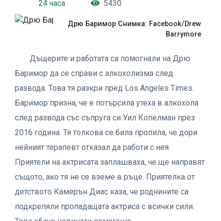
24 часа
5430
Дрю Баримор Снимка: Facebook/Drew
Barrymore
Дъщерите и работата са помогнали на Дрю
Баримор да се справи с алкохолизма след
развода. Това тя разкри пред Los Angeles Times.
Баримор призна, че е потърсила утеха в алкохола
след развода със съпруга си Уил Копелман през
2016 година. Тя толкова се била пропила, че дори
нейният терапевт отказал да работи с нея.
Приятели на актрисата заплашваха, че ще направят
същото, ако тя не се вземе в ръце. Приятелка от
детството Камерън Диас каза, че роднините са
подкрепяли пропадащата актриса с всички сили.