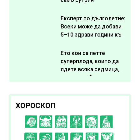
Експерт по дълголетие:
Всеки може да добави
5–10 здрави години към
живота си
Ето кои са петте
суперплода, които да
ядете всяка седмица,
за да подобрите
здравето си
ХОРОСКОП
C
D
E
F
G
H
I
J
K
L
A
B