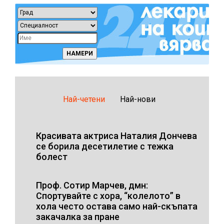
Най-четени
Най-нови
Красивата актриса Наталия Дончева
се борила десетилетие с тежка
болест
Проф. Сотир Марчев, дмн:
Спортувайте с хора, “колелото” в
хола често остава само най-скъпата
закачалка за пране