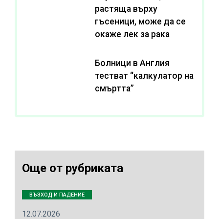
растяща върху
гъсеници, може да се
окаже лек за рака
Болници в Англия
тестват “калкулатор на
смъртта”
Още от рубриката
ВЪЗХОД И ПАДЕНИЕ
12.07.2026