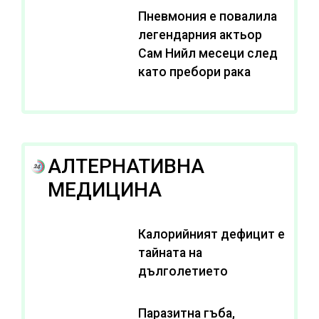
Пневмония е повалила
легендарния актьор
Сам Нийл месеци след
като пребори рака
АЛТЕРНАТИВНА
МЕДИЦИНА
Калорийният дефицит е
тайната на
дълголетието
Паразитна гъба,