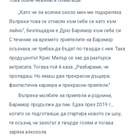
Това обаче невинаги помагаше.
„Като че ли всички около мен ме подкрепяха.
Въпреки това се отнасях към себе си като към
лайно”, безпощадна е Дрю Баримор към себе си
С течение на времето приятелите на Баримор
осъзнаха, че трябва да бъдат по-твърди с нея. Така
продуцентът Крис Милър се зае да разтърси
актрисата. Тогава той й каза: „Разбираме, че
пропадаш. Но имаш две прекрасни дъщери,
фантастична кариера и прекрасни приятели."
Въпреки молбите на приятели и роднини,
Баримор продължи да пие. Едва през 2019 г.,
когато се подготвяше да стартира новото си шоу,
тя осъзна, че залогът е твърде голям и тогава
заряза алкохола.