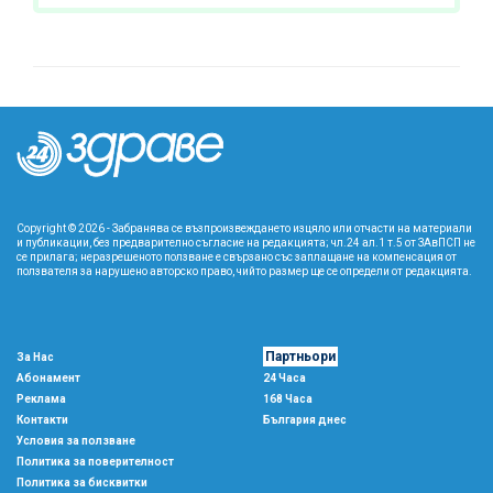
Copyright © 2026 - Забранява се възпроизвеждането изцяло или отчасти на материали
и публикации, без предварително съгласие на редакцията; чл.24 ал.1 т.5 от ЗАвПСП не
се прилага; неразрешеното ползване е свързано със заплащане на компенсация от
ползвателя за нарушено авторско право, чийто размер ще се определи от редакцията.
Партньори
За Нас
Абонамент
24 Часа
Реклама
168 Часа
Контакти
България днес
Условия за ползване
Политика за поверителност
Политика за бисквитки