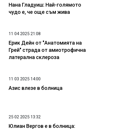
Нана Гладуиш: Най-голямото
чудо е, че още съм жива
11 04 2025 21:08
Ерик Дейн от "Анатомията на
Грей" страда от амиотрофична
латерална склероза
11 03 2025 14:00
Азис влезе в болница
25 02 2025 13:32
Юлиан Вергов е в болница: