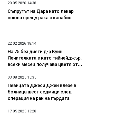
20 05 2026 14:38
Съпругът на Дара като лекар
воюва срещу рака с канабис
22 02 2026 18:14
На 75 без диети д-р Куин
Лечителката е като тийнейджър,
всеки месец получава цветя от
новата си любов
03 08 2025 15:35
Певицата Джеси Джей влезе в
болница шест седмици след
операция на рак на гърдата
17 05 2025 13:28