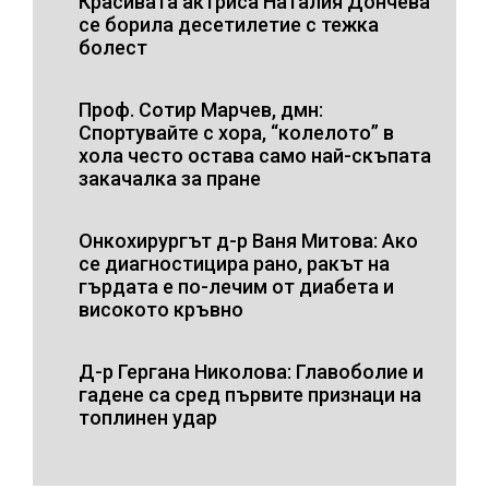
Красивата актриса Наталия Дончева
се борила десетилетие с тежка
болест
Проф. Сотир Марчев, дмн:
Спортувайте с хора, “колелото” в
хола често остава само най-скъпата
закачалка за пране
Онкохирургът д-р Ваня Митова: Ако
се диагностицира рано, ракът на
гърдата е по-лечим от диабета и
високото кръвно
Д-р Гергана Николова: Главоболие и
гадене са сред първите признаци на
топлинен удар