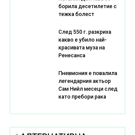
борила десетилетие с
тежка болест
След 550 г. разкриха
какво е убило най-
красивата муза на
Ренесанса
Пневмония е повалила
легендарния актьор
Сам Нийл месеци след
като пребори рака