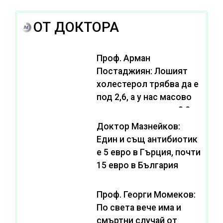
ОТ ДОКТОРА
Проф. Арман
Постаджиян: Лошият
холестерол трябва да е
под 2,6, а у нас масово
се живее с нива от 3,2
Доктор Мазнейков:
Един и същ антибиотик
e 5 евро в Гърция, почти
15 евро в България
Проф. Георги Момеков:
По света вече има и
смъртни случай от