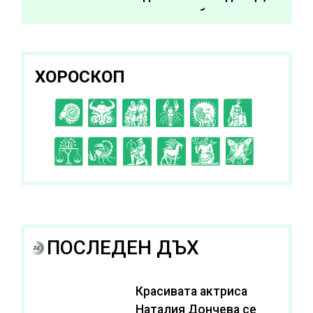
за да подобрите
здравето си
ХОРОСКОП
C
D
E
F
G
H
I
J
K
L
A
B
ПОСЛЕДЕН ДЪХ
Красивата актриса
Наталия Дончева се