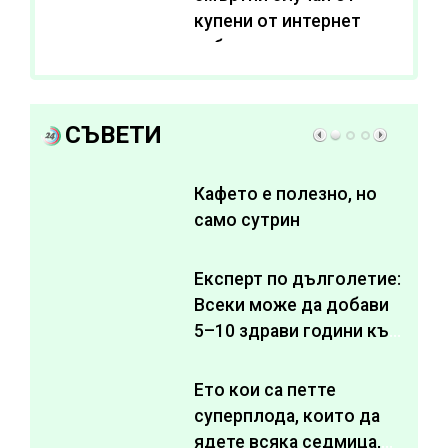
купени от интернет
субстанции за
отслабване
СЪВЕТИ
Кафето е полезно, но
само сутрин
Експерт по дълголетие:
Всеки може да добави
5–10 здрави години към
живота си
Ето кои са петте
суперплода, които да
ядете всяка седмица,