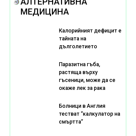
АЛТЕРНАТИВНА
МЕДИЦИНА
Калорийният дефицит е
тайната на
дълголетието
Паразитна гъба,
растяща върху
гъсеници, може да се
окаже лек за рака
Болници в Англия
тестват “калкулатор на
смъртта”