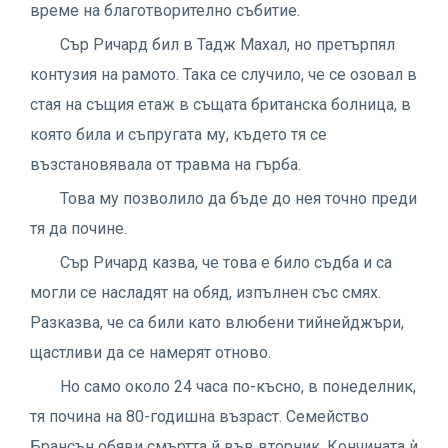
време на благотворително събитие.
Сър Ричард бил в Тадж Махал, но претърпял
контузия на рамото. Така се случило, че се озовал в
стая на същия етаж в същата британска болница, в
която била и съпругата му, където тя се
възстановявала от травма на гърба.
Това му позволило да бъде до нея точно преди
тя да почине.
Сър Ричард казва, че това е било съдба и са
могли се насладят на обяд, изпълнен със смях.
Разказва, че са били като влюбени тийнейджъри,
щастливи да се намерят отново.
Но само около 24 часа по-късно, в понеделник,
тя почина на 80-годишна възраст. Семейство
Брансън обяви смъртта й във вторник. Кончината ѝ