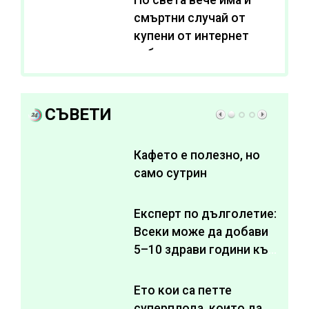
смъртни случай от
купени от интернет
субстанции за
отслабване
СЪВЕТИ
Кафето е полезно, но
само сутрин
Експерт по дълголетие:
Всеки може да добави
5–10 здрави години към
живота си
Ето кои са петте
суперплода, които да