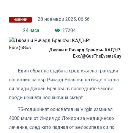
28 ноември 2025, 06:56
НОВИНИ
24 часа
27204
Джоан и Ричард Брансън КАДЪР:
Екс/@GusTheEventsGuy
Един обрат на съдбата сред ужасна трагедия
позволил на сър Ричард Брансън да бъде с жена
си лейди Джоан Брансън в последните часове
преди нейната неочаквана смърт.
75-годишният основател на Virgin изминал
4000 мили от Индия до Лондон за медицинско
лечение, след като паднал от велосипеда си по