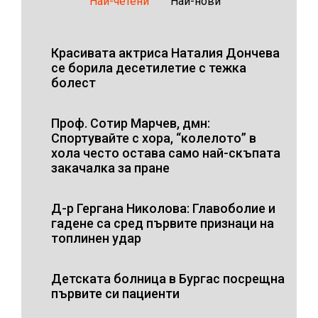
Най-четени
Най-нови
Красивата актриса Наталия Дончева
се борила десетилетие с тежка
болест
Проф. Сотир Марчев, дмн:
Спортувайте с хора, “колелото” в
хола често остава само най-скъпата
закачалка за пране
Д-р Гергана Николова: Главоболие и
гадене са сред първите признаци на
топлинен удар
Детската болница в Бургас посрещна
първите си пациенти