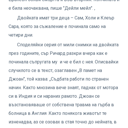
е била неочаквана, пише "Дейли мейл". ,
Двойката имат три деца – Сам, Холи и Клеър
Сара, която за съжаление е починала само на
четири дни.
Споделяйки серия от мили снимки на двойката
през годините, сър Ричард разкри вчера как е
починала съпругата му и че е бил с нея. Описвайки
случилото се в текст, озаглавен „В памет на
Джоан", той казва: „Съдбата работи по странен
начин. Както мнозина вече знаят, паднах от мотора
си в Индия и си нараних рамото. Джоан се
възстановяваше от собствена травма на гърба в
болница в Англия .Както понякога животът те
изненадва, аз се озовах в стая точно до нейната, в