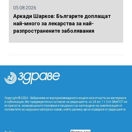
05.08.2026
Аркади Шарков: Българите доплащат
най-много за лекарства за най-
разпространените заболявания
Copyright © 2026 - Забранява се възпроизвеждането изцяло или отчасти на материали
и публикации, без предварително съгласие на редакцията; чл.24 ал.1 т.5 от ЗАвПСП не
се прилага; неразрешеното ползване е свързано със заплащане на компенсация от
ползвателя за нарушено авторско право, чийто размер ще се определи от редакцията.