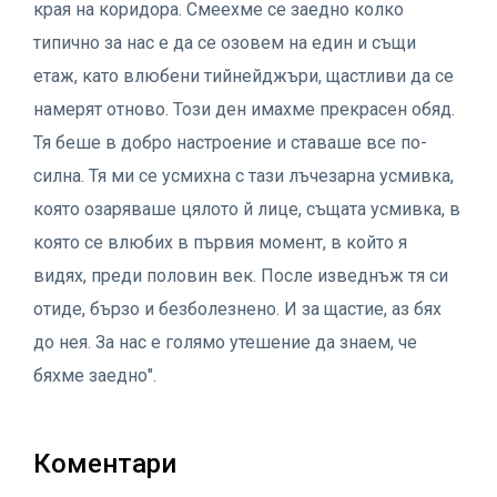
края на коридора. Смеехме се заедно колко
типично за нас е да се озовем на един и същи
етаж, като влюбени тийнейджъри, щастливи да се
намерят отново. Този ден имахме прекрасен обяд.
Тя беше в добро настроение и ставаше все по-
силна. Тя ми се усмихна с тази лъчезарна усмивка,
която озаряваше цялото й лице, същата усмивка, в
която се влюбих в първия момент, в който я
видях, преди половин век. После изведнъж тя си
отиде, бързо и безболезнено. И за щастие, аз бях
до нея. За нас е голямо утешение да знаем, че
бяхме заедно".
Коментари