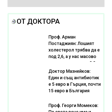
ОТ ДОКТОРА
Проф. Арман
Постаджиян: Лошият
холестерол трябва да е
под 2,6, а у нас масово
се живее с нива от 3,2
Доктор Мазнейков:
Един и същ антибиотик
e 5 евро в Гърция, почти
15 евро в България
Проф. Георги Момеков:
По света вече има и