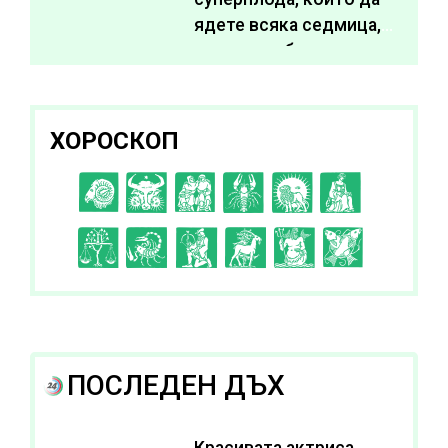
ядете всяка седмица,
за да подобрите
здравето си
ХОРОСКОП
C
D
E
F
G
H
I
J
K
L
A
B
ПОСЛЕДЕН ДЪХ
Красивата актриса