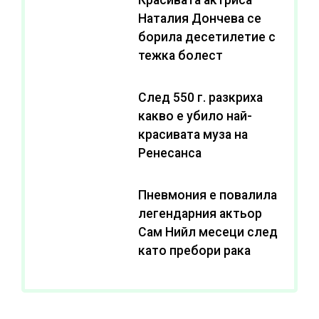
Наталия Дончева се
борила десетилетие с
тежка болест
След 550 г. разкриха
какво е убило най-
красивата муза на
Ренесанса
Пневмония е повалила
легендарния актьор
Сам Нийл месеци след
като пребори рака