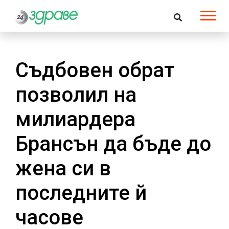
Съдбовен обрат
позволил на
милиардера
Брансън да бъде до
жена си в
последните й
часове