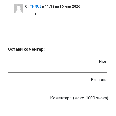
Oт
THRUE
в
11:12
на
16 мар 2026
🙏
Остави коментар:
Име:
Eл. поща:
Коментар:* (макс. 1000 знака)