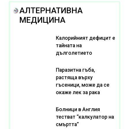
АЛТЕРНАТИВНА
МЕДИЦИНА
Калорийният дефицит е
тайната на
дълголетието
Паразитна гъба,
растяща върху
гъсеници, може да се
окаже лек за рака
Болници в Англия
тестват “калкулатор на
смъртта”