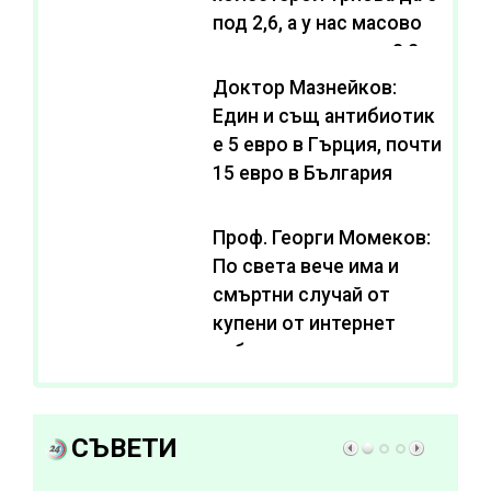
под 2,6, а у нас масово
се живее с нива от 3,2
Доктор Мазнейков:
Един и същ антибиотик
e 5 евро в Гърция, почти
15 евро в България
Проф. Георги Момеков:
По света вече има и
смъртни случай от
купени от интернет
субстанции за
отслабване
СЪВЕТИ