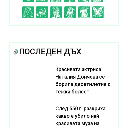
I
J
K
L
A
B
ПОСЛЕДЕН ДЪХ
Красивата актриса
Наталия Дончева се
борила десетилетие с
тежка болест
След 550 г. разкриха
какво е убило най-
красивата муза на