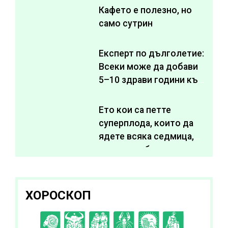
Кафето е полезно, но
само сутрин
Експерт по дълголетие:
Всеки може да добави
5–10 здрави години към
живота си
Ето кои са петте
суперплода, които да
ядете всяка седмица,
за да подобрите
здравето си
ХОРОСКОП
C
D
E
F
G
H