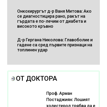
Онкохирургът д-р Ваня Митова: Ако
се диагностицира рано, ракът на
гърдата е по-лечим от диабета и
високото кръвно
Д-р Гергана Николова: Главоболие и
гадене са сред първите признаци на
топлинен удар
ОТ ДОКТОРА
Проф. Арман
Постаджиян: Лошият
холестерол трябва да е