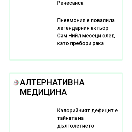
Ренесанса
Пневмония е повалила
легендарния актьор
Сам Нийл месеци след
като пребори рака
АЛТЕРНАТИВНА
МЕДИЦИНА
Калорийният дефицит е
тайната на
дълголетието