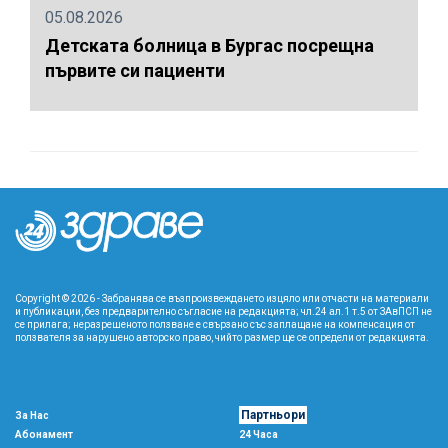
05.08.2026
Детската болница в Бургас посрещна
първите си пациенти
Copyright © 2026 - Забранява се възпроизвеждането изцяло или отчасти на материали
и публикации, без предварително съгласие на редакцията; чл.24 ал.1 т.5 от ЗАвПСП не
се прилага; неразрешеното ползване е свързано със заплащане на компенсация от
ползвателя за нарушено авторско право, чийто размер ще се определи от редакцията.
Партньори
За Нас
Абонамент
24 Часа