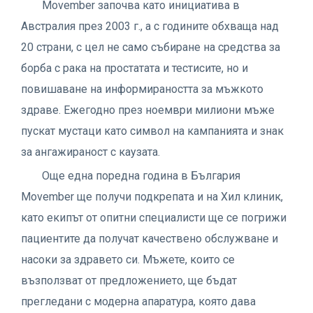
Movember започва като инициатива в
Австралия през 2003 г., а с годините обхваща над
20 страни, с цел не само събиране на средства за
борба с рака на простатата и тестисите, но и
повишаване на информираността за мъжкото
здраве. Ежегодно през ноември милиони мъже
пускат мустаци като символ на кампанията и знак
за ангажираност с каузата.
Още една поредна година в България
Movember ще получи подкрепата и на Хил клиник,
като екипът от опитни специалисти ще се погрижи
пациентите да получат качествено обслужване и
насоки за здравето си. Мъжете, които се
възползват от предложението, ще бъдат
прегледани с модерна апаратура, която дава