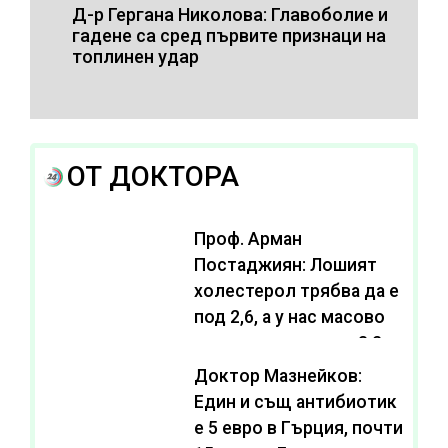
Д-р Гергана Николова: Главоболие и
гадене са сред първите признаци на
топлинен удар
ОТ ДОКТОРА
Проф. Арман
Постаджиян: Лошият
холестерол трябва да е
под 2,6, а у нас масово
се живее с нива от 3,2
Доктор Мазнейков:
Един и същ антибиотик
e 5 евро в Гърция, почти