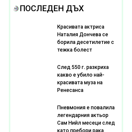
ПОСЛЕДЕН ДЪХ
Красивата актриса
Наталия Дончева се
борила десетилетие с
тежка болест
След 550 г. разкриха
какво е убило най-
красивата муза на
Ренесанса
Пневмония е повалила
легендарния актьор
Сам Нийл месеци след
като пребори рака