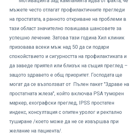
Мотивацията зад кампанията идва от факта, че
мъжете често отлагат профилактичните прегледи
на простатата, а ранното откриване на проблеми в
тази област значително повишава шансовете за
успешно лечение. Затова тази година Хил клиник
призовава всеки мъж над 50 да си подари
спокойствието и сигурността на профилактиката и
да заведе приятел или близък на същия преглед –
защото здравето е общ приоритет. Господата ще
могат да се възползват от Пълен пакет "Здраве на
простатната жлеза", който включва PSA туморен
маркер, ехографски преглед, IPSS простатен
индекс, консултация с опитен уролог и ректално
туширане /което може да не се извършва при
желание на пациента/.