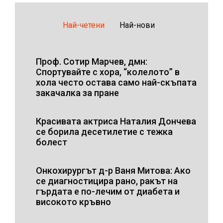
Най-четени
Най-нови
Проф. Сотир Марчев, дмн:
Спортувайте с хора, “колелото” в
хола често остава само най-скъпата
закачалка за пране
Красивата актриса Наталия Дончева
се борила десетилетие с тежка
болест
Онкохирургът д-р Ваня Митова: Ако
се диагностицира рано, ракът на
гърдата е по-лечим от диабета и
високото кръвно