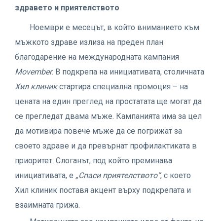
здравето и приятелството
Ноември е месецът, в който вниманието към
мъжкото здраве излиза на преден план
благодарение на международната кампания
Movember
. В подкрепа на инициативата, столичната
Хил клиник
стартира специална промоция – на
цената на един преглед на простатата ще могат да
се прегледат двама мъже. Кампанията има за цел
да мотивира повече мъже да се погрижат за
своето здраве и да превърнат профилактиката в
приоритет. Слоганът, под който преминава
инициативата, е
„Спаси приятелството“
, с което
Хил клиник поставя акцент върху подкрепата и
взаимната грижа.