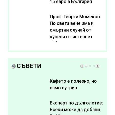
15 евро в България
Проф. Георги Момеков:
По света вече има и
смъртни случай от
купени от интернет
субстанции за
отслабване
СЪВЕТИ
Кафето е полезно, но
само сутрин
Експерт по дълголетие:
Всеки може да добави