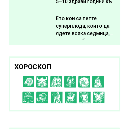
5–10 здрави години към
живота си
Ето кои са петте
суперплода, които да
ядете всяка седмица,
за да подобрите
здравето си
ХОРОСКОП
C
D
E
F
G
H
I
J
K
L
A
B