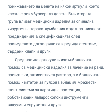
понижаването на цените на някои арткули, които
касата е реимбурсирала досега. Във втората
група влизат медициски изделия за спинална
хирургия на торако-лумбалния отдел, по-ниски от
предвидените в спецификацията след
проведеното договаряне са и редица стентове,
сърдени клапи и други.
Сред новите артикули в извънболничната
помощ са медицински изделия за лечение на рани,
превръзки, антисептичен разтвор, а в болничната
помощ - катетри за пулсова аблация, мрежести
стент-системи за каротидна протекция,
роботизирани лапароскопски инструменти,
вакуумни епруветки и други.