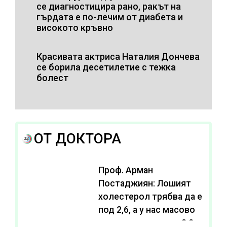
се диагностицира рано, ракът на
гърдата е по-лечим от диабета и
високото кръвно
Красивата актриса Наталия Дончева
се борила десетилетие с тежка
болест
ОТ ДОКТОРА
Проф. Арман
Постаджиян: Лошият
холестерол трябва да е
под 2,6, а у нас масово
се живее с нива от 3,2