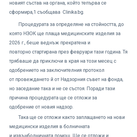
новият състав на органа, който тепърва се
сформира,1 съобщава Clinika.bg.
Процедурата за определяне на стойността, до
която НЗОК ще плаща медицинските изделия за
2026 г., беше веднъж прекратена и
повторно стартирана през февруари тази година. Тя
трябваше да приключи в края на този месец с
одобрението на заключителния протокол
от провеждането й от Надзорния съвет на фонда,
но заседание така и не се състоя. Поради тази
причина процедурата ще се отложи за
одобрение от новия надзор.
Така ще се отложи както заплащането на нови
медицински изделия в болничната
и извънболничната помощ. Ще се отложи и