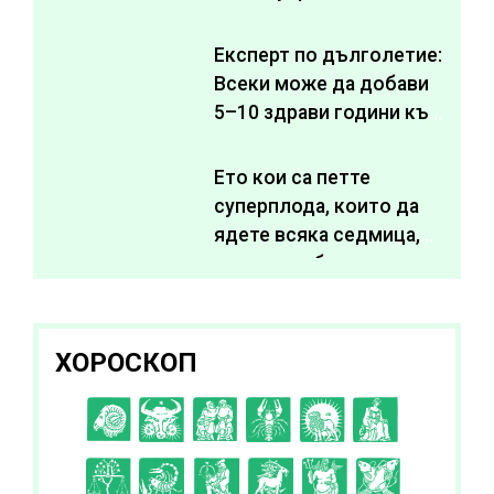
Експерт по дълголетие:
Всеки може да добави
5–10 здрави години към
живота си
Ето кои са петте
суперплода, които да
ядете всяка седмица,
за да подобрите
здравето си
ХОРОСКОП
C
D
E
F
G
H
I
J
K
L
A
B