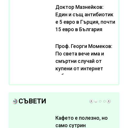
Доктор Мазнейков:
Един и същ антибиотик
e 5 евро в Гърция, почти
15 евро в България
Проф. Георги Момеков:
По света вече има и
смъртни случай от
купени от интернет
субстанции за
отслабване
СЪВЕТИ
Кафето е полезно, но
само сутрин