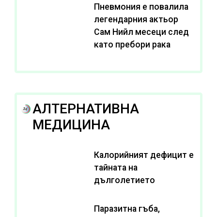
Пневмония е повалила
легендарния актьор
Сам Нийл месеци след
като пребори рака
АЛТЕРНАТИВНА
МЕДИЦИНА
Калорийният дефицит е
тайната на
дълголетието
Паразитна гъба,