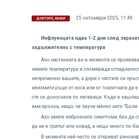
25 октомври 2025, 11:49
ДОКТОРЕ, КАЖИ
Инфлуенцата идва 1-2 дни след заразата
задължително с температура
Ако настинката ви в момента се проявява
нямате температура и сломяваща отпадналост
непременно вашите, а дори с чистите си пръст
неизмити ръце от носа или от тоалетната да 
сте се докоснали по лигавици. Къде е кашлиц
има връзка, нищо, че звучи малко като “Боли г
Ако имате изброените симптоми, без да ст
да не е грипът или ковид, а нещо много по-ба
В момента най-често се откриват риновир