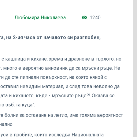
Любомира Николаева
1240
, на 2-ия часа от началото си разглобен,
 с кашлица и кихане, хрема и дразнене в гърлото, но
, много е вероятно виновник да са мръсни ръце. Не
и да сте пипнали повърхност, на която някой с
е оставил невидим материал, и след това неволно да
ата и кихането, къде - мръсните ръце?! Оказва се,
о зъб, та куца”.
е болни за оставане на легло, има голяма вероятност
нално.
уси в пробите, които изследва Националната