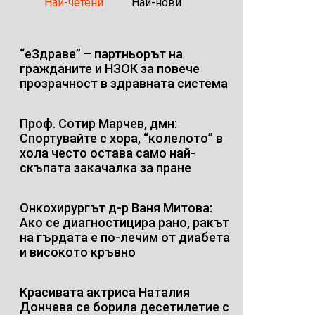
Най-четени
Най-нови
“еЗдраве” – партньорът на
гражданите и НЗОК за повече
прозрачност в здравната система
Проф. Сотир Марчев, дмн:
Спортувайте с хора, “колелото” в
хола често остава само най-
скъпата закачалка за пране
Онкохирургът д-р Ваня Митова:
Ако се диагностицира рано, ракът
на гърдата е по-лечим от диабета
и високото кръвно
Красивата актриса Наталия
Дончева се борила десетилетие с