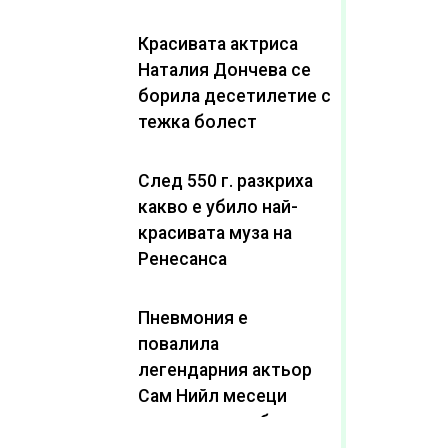
Красивата актриса
Наталия Дончева се
борила десетилетие с
тежка болест
След 550 г. разкриха
какво е убило най-
красивата муза на
Ренесанса
Пневмония е
повалила
легендарния актьор
Сам Нийл месеци
след като пребори