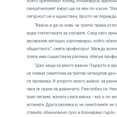
които причиняват ковид, бокавируси, аденов
синцитиалният вирус ще се яви по-късно. “Хва
сигурност не е единствен, просто не поражда
“Важно е да се знае, че грипът прави ус
води статистиката за случаите. След като пре
мутиралия изтощен коронавирус, който обаче
обществото”, смята професорът. Между всич
грипа има съществена разлика, обясни профе
“Две неща са много важни. Първото е кра
се появат симптоми на третия-четвъртия ден с
се проявява. И второто много важно: за разл
часа те сваля на диванчето. Разглобен си. Няк
грип лягаме, жената слага маска - ако е по-ин
истината. Друга разлика е, че симптомите на 
ставите, обикновено сухо и блокирано гърло.