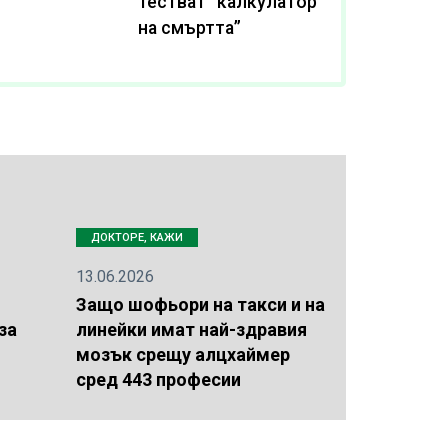
тестват “калкулатор
на смъртта”
ДОКТОРЕ, КАЖИ
13.06.2026
Защо шофьори на такси и на
за
линейки имат най-здравия
мозък срещу алцхаймер
сред 443 професии