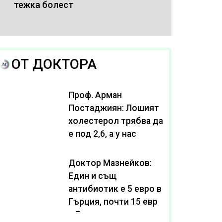
тежка болест
ОТ ДОКТОРА
Проф. Арман
Постаджиян: Лошият
холестерол трябва да
е под 2,6, а у нас
масово се живее с
нива от 3,2
Доктор Мазнейков:
Един и същ
антибиотик e 5 евро в
Гърция, почти 15 евро
в България