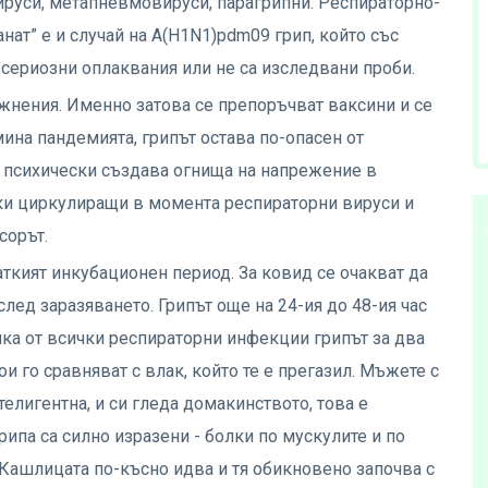
ируси, метапневмовируси, парагрипни. Респираторно-
нат” е и случай на A(H1N1)pdm09 грип, който със
 сериозни оплаквания или не са изследвани проби.
ложнения. Именно затова се препоръчват ваксини и се
мина пандемията, грипът остава по-опасен от
 психически създава огнища на напрежение в
ки циркулиращи в момента респираторни вируси и
сорът.
ткият инкубационен период. За ковид се очакват да
лед заразяването. Грипът още на 24-ия до 48-ия час
ика от всички респираторни инфекции грипът за два
ои го сравняват с влак, който те е прегазил. Мъжете с
телигентна, и си гледа домакинството, това е
грипа са силно изразени - болки по мускулите и по
 Кашлицата по-късно идва и тя обикновено започва с