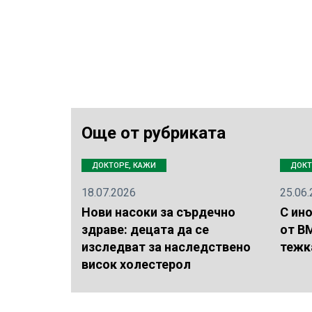
Още от рубриката
ДОКТОРЕ, КАЖИ
ДОКТ
18.07.2026
25.06
Нови насоки за сърдечно
С ин
здраве: децата да се
от В
изследват за наследствено
тежк
висок холестерол