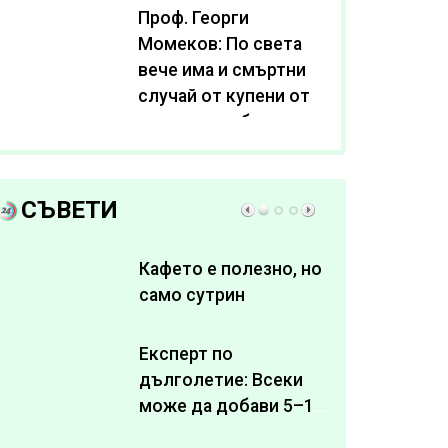
Проф. Георги
Момеков: По света
вече има и смъртни
случай от купени от
интернет субстанции
за отслабване
СЪВЕТИ
Кафето е полезно, но
само сутрин
Експерт по
дълголетие: Всеки
може да добави 5–10
здрави години към