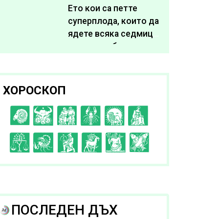
живота си
Ето кои са петте
суперплода, които да
ядете всяка седмица,
за да подобрите
здравето си
ХОРОСКОП
C
D
E
F
G
H
I
J
K
L
A
B
ПОСЛЕДЕН ДЪХ