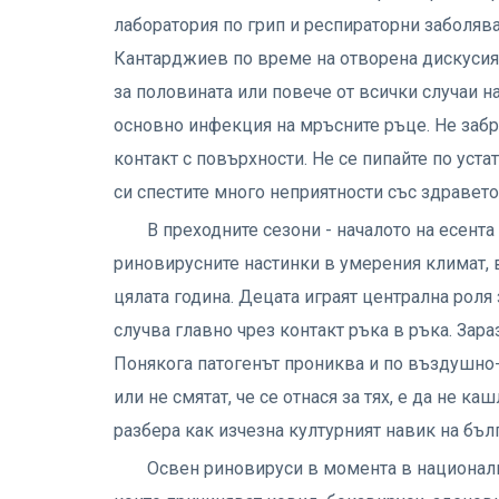
лаборатория по грип и респираторни заболяв
Кантарджиев по време на отворена дискусия 
за половината или повече от всички случаи на
основно инфекция на мръсните ръце. Не забр
контакт с повърхности. Не се пипайте по устата
си спестите много неприятности със здравето”
В преходните сезони - началото на есента
риновирусните настинки в умерения климат, 
цялата година. Децата играят централна роля
случва главно чрез контакт ръка в ръка. Зара
Понякога патогенът прониква и по въздушно-к
или не смятат, че се отнася за тях, е да не ка
разбера как изчезна културният навик на бълг
Освен риновируси в момента в националн