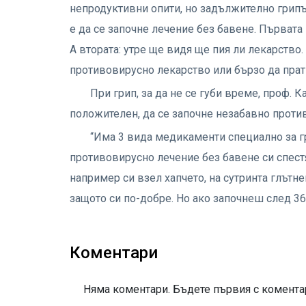
непродуктивни опити, но задължително грипъ
е да се започне лечение без бавене. Първата 
А втората: утре ще видя ще пия ли лекарство
противовирусно лекарство или бързо да прати
При грип, за да не се губи време, проф. 
положителен, да се започне незабавно проти
“Има 3 вида медикаменти специално за гр
противовирусно лечение без бавене си спест
например си взел хапчето, на сутринта глътне
защото си по-добре. Но ако започнеш след 36 
Коментари
Няма коментари. Бъдете първия с коментар