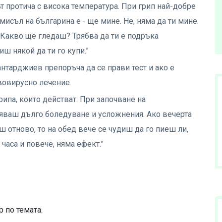
т протича с висока температура. При грип най-добре
мисъл на българина е - ще мине. Не, няма да ти мине.
. Какво ще гледаш? Трябва да ти е подръка
ш някой да ти го купи.”
Кантарджиев препоръча да се прави тест и ако е
вовирусно лечение.
ипа, които действат. При започване на
яваш дълго боледуване и усложнения. Ако вечерта
ш отново, то на обед вече се чудиш да го пиеш ли,
часа и повече, няма ефект.”
 по темата.