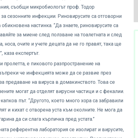
ания, съобщи микробиологът проф. Тодор
за сезонните инфекции. Риновирусите са отговорни
 обикновена настинка. “Да знаете, риновирусите са
авяйте за миене след ползване на тоалетната и след
, носа, очите и учете децата да не го правят, така ще
, каза експертът.
 и пролетта, е пиковото разпространение на
въпреки че инфекцията може да се развие през
 за предаване на вируса в домакинството. Това се
зените могат да отделят вирусни частици и с фекалии.
апков път. “Другото, което много хора са забравили
шлят и кихат с отворена уста към околните. Не мога да
арина да си слага кърпичка пред устата.”
ата референтна лаборатория се изолират и вирусите,