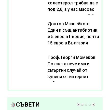
холестерол трябва да е
под 2,6, а у нас масово
се живее с нива от 3,2
Доктор Мазнейков:
Един и същ антибиотик
e 5 евро в Гърция, почти
15 евро в България
Проф. Георги Момеков:
По света вече има и
смъртни случай от
купени от интернет
субстанции за
отслабване
СЪВЕТИ