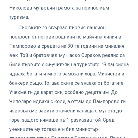
Николова му връчи грамота за принос към
туризма.
Със ските го свързал първия пансион,
построен от негови роднини по майчина линия в
Пампорово в средата на 30-те години на миналия
век. Той и братовчед му Наско Сираков реално са
били първите ски-учители на туристите. "В пансиона
идваха богати и много заможни хора. Министри и
банкери също. Тогава ските се знаеха от богатите.
Учехме ги да карат ски, особено децата им. До
Чепеларе идваха с коли, а оттам до Пампорово ги
извозвахме завити с кичени халища с мулета до
горе, защото нямаше път", разказва той. Сред
учениците му тогава е и бил министър-