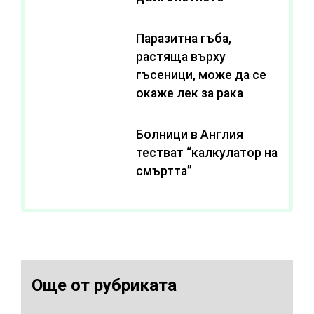
Паразитна гъба,
растяща върху
гъсеници, може да се
окаже лек за рака
Болници в Англия
тестват “калкулатор на
смъртта”
Още от рубриката