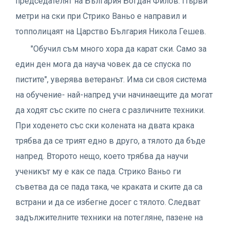
председателят на България Богдан Филов. Първи
метри на ски при Стрико Ваньо е направил и
топполицаят на Царство България Никола Гешев.
"Обучил съм много хора да карат ски. Само за
един ден мога да науча човек да се спуска по
пистите", уверява ветеранът. Има си своя система
на обучение- най-напред учи начинаещите да могат
да ходят със ските по снега с различните техники.
При ходенето със ски колената на двата крака
трябва да се трият едно в друго, а тялото да бъде
напред. Второто нещо, което трябва да научи
ученикът му е как се пада. Стрико Ваньо ги
съветва да се пада така, че краката и ските да са
встрани и да се избегне досег с тялото. Следват
задължителните техники на потегляне, пазене на