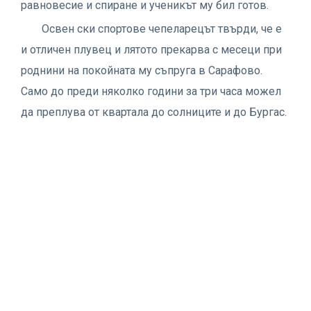
равновесие и спиране и ученикът му бил готов.
Освен ски спортове чепеларецът твърди, че е
и отличен плувец и лятото прекарва с месеци при
роднини на покойната му съпруга в Сарафово.
Само до преди няколко години за три часа можел
да преплува от квартала до солниците и до Бургас.