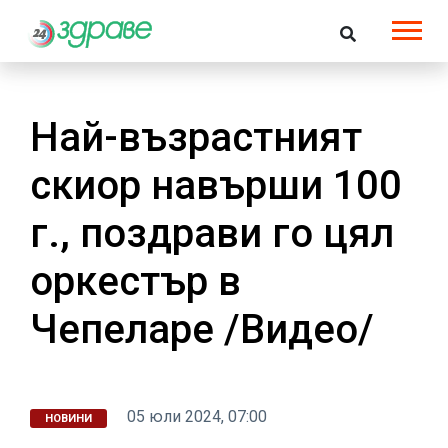
Най-възрастният
скиор навърши 100
г., поздрави го цял
оркестър в
Чепеларе /Видео/
05 юли 2024, 07:00
НОВИНИ