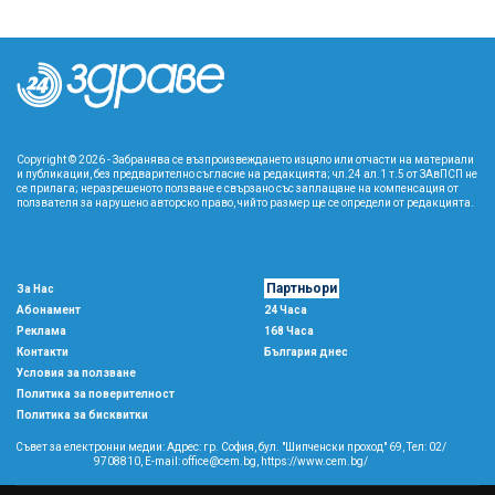
Copyright © 2026 - Забранява се възпроизвеждането изцяло или отчасти на материали
и публикации, без предварително съгласие на редакцията; чл.24 ал.1 т.5 от ЗАвПСП не
се прилага; неразрешеното ползване е свързано със заплащане на компенсация от
ползвателя за нарушено авторско право, чийто размер ще се определи от редакцията.
Партньори
За Нас
Абонамент
24 Часа
Реклама
168 Часа
Контакти
България днес
Условия за ползване
Политика за поверителност
Политика за бисквитки
Съвет за електронни медии: Адрес: гр. София, бул. "Шипченски проход" 69, Тел: 02/
9708810,
E-mail:
office@cem.bg
,
https://www.cem.bg/