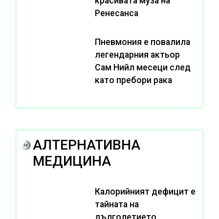
красивата муза на
Ренесанса
Пневмония е повалила
легендарния актьор
Сам Нийл месеци след
като пребори рака
АЛТЕРНАТИВНА
МЕДИЦИНА
Калорийният дефицит е
тайната на
дълголетието