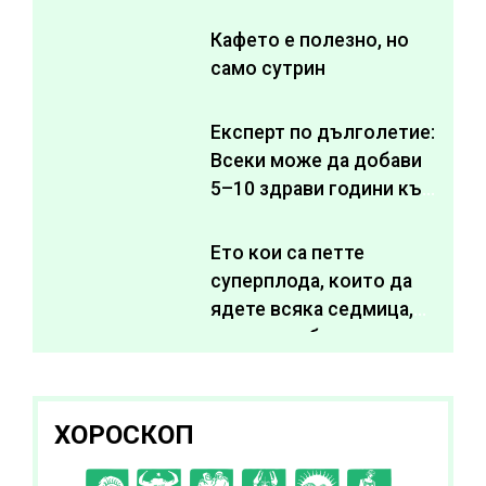
Кафето е полезно, но
само сутрин
Експерт по дълголетие:
Всеки може да добави
5–10 здрави години към
живота си
Ето кои са петте
суперплода, които да
ядете всяка седмица,
за да подобрите
здравето си
ХОРОСКОП