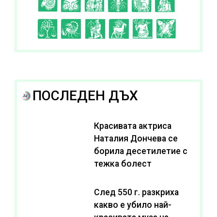
C
D
E
F
G
H
I
J
K
L
A
B
ПОСЛЕДЕН ДЪХ
Красивата актриса
Наталия Дончева се
борила десетилетие с
тежка болест
След 550 г. разкриха
какво е убило най-