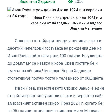
Валентин Хаджиев
2056
Иван Раев е рожден на 4 юли 1924 г. и
кара ски от 84 години. Снимки и видео:
Община Чепеларе
Оркестър от гайдари, певци и певици, както и
десетки чепеларци гостуваха на рождения ден на
Иван Раев, който навърши 100 години. На улицата
до домът му се извиха и хора. Сред гостите бе и
кметът на община Чепеалре Борян Хаджиев.
столетникът получи торта и телевизор от общината.
Иван Раев, известен като Стрико Ваньо, е един
от най-възрастните учители по ски и вероятно най-
възрастният активен скиор. През 2021 г. когато бе
на 96 години тогавашният вицепремиер Мариана