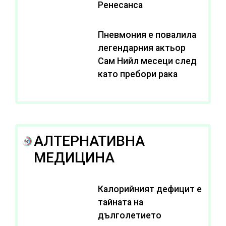
Ренесанса
Пневмония е повалила
легендарния актьор
Сам Нийл месеци след
като пребори рака
АЛТЕРНАТИВНА
МЕДИЦИНА
Калорийният дефицит е
тайната на
дълголетието