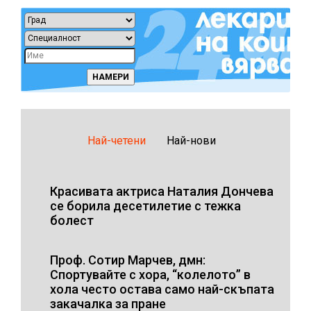
Най-четени
Най-нови
Красивата актриса Наталия Дончева
се борила десетилетие с тежка
болест
Проф. Сотир Марчев, дмн:
Спортувайте с хора, “колелото” в
хола често остава само най-скъпата
закачалка за пране