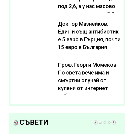
под 2,6, а у нас масово
се живее с нива от 3,2
Доктор Мазнейков:
Един и същ антибиотик
e 5 евро в Гърция, почти
15 евро в България
Проф. Георги Момеков:
По света вече има и
смъртни случай от
купени от интернет
субстанции за
отслабване
СЪВЕТИ