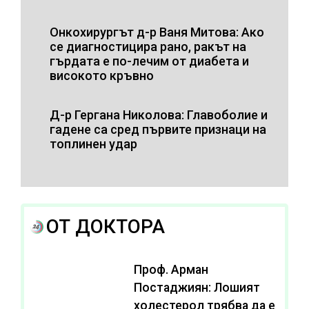
Онкохирургът д-р Ваня Митова: Ако
се диагностицира рано, ракът на
гърдата е по-лечим от диабета и
високото кръвно
Д-р Гергана Николова: Главоболие и
гадене са сред първите признаци на
топлинен удар
ОТ ДОКТОРА
Проф. Арман
Постаджиян: Лошият
холестерол трябва да е