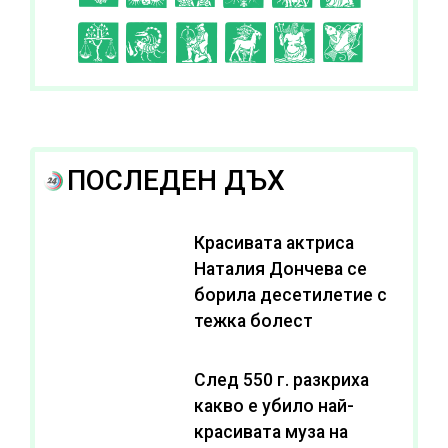
I
J
K
L
A
B
ПОСЛЕДЕН ДЪХ
Красивата актриса
Наталия Дончева се
борила десетилетие с
тежка болест
След 550 г. разкриха
какво е убило най-
красивата муза на