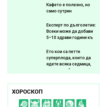
Кафето е полезно, но
само сутрин
Експерт по дълголетие:
Всеки може да добави
5–10 здрави години към
живота си
Ето кои са петте
суперплода, които да
ядете всяка седмица,
за да подобрите
здравето си
ХОРОСКОП
C
D
E
F
G
H