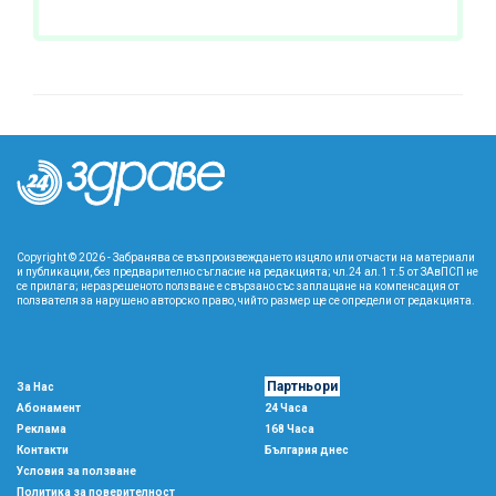
Copyright © 2026 - Забранява се възпроизвеждането изцяло или отчасти на материали
и публикации, без предварително съгласие на редакцията; чл.24 ал.1 т.5 от ЗАвПСП не
се прилага; неразрешеното ползване е свързано със заплащане на компенсация от
ползвателя за нарушено авторско право, чийто размер ще се определи от редакцията.
Партньори
За Нас
Абонамент
24 Часа
Реклама
168 Часа
Контакти
България днес
Условия за ползване
Политика за поверителност