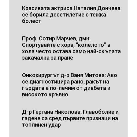
Красивата актриса Наталия Дончева
се борила десетилетие с тежка
болест
Проф. Сотир Марчев, дмн:
Спортувайте с хора, “колелото” в
хола често остава само най-скъпата
закачалка за пране
Онкохирургът д-р Ваня Митова: Ако
се диагностицира рано, ракът на
гърдата е по-лечим от диабета и
високото кръвно
Д-р Гергана Николова: Главоболие и
гадене са сред първите признаци на
топлинен удар