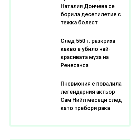
Наталия Дончева се
борила десетилетие с
тежка болест
След 550 г. разкриха
какво е убило най-
красивата муза на
Ренесанса
Пневмония е повалила
легендарния актьор
Сам Нийл месеци след
като пребори рака