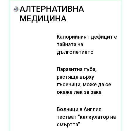
АЛТЕРНАТИВНА
МЕДИЦИНА
Калорийният дефицит е
тайната на
дълголетието
Паразитна гъба,
растяща върху
гъсеници, може да се
окаже лек за рака
Болници в Англия
тестват “калкулатор на
смъртта”