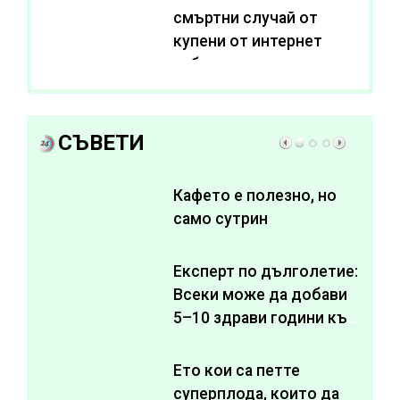
смъртни случай от
купени от интернет
субстанции за
отслабване
СЪВЕТИ
Кафето е полезно, но
само сутрин
Експерт по дълголетие:
Всеки може да добави
5–10 здрави години към
живота си
Ето кои са петте
суперплода, които да