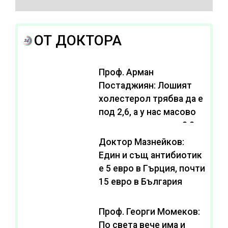
ОТ ДОКТОРА
Проф. Арман
Постаджиян: Лошият
холестерол трябва да е
под 2,6, а у нас масово
се живее с нива от 3,2
Доктор Мазнейков:
Един и същ антибиотик
e 5 евро в Гърция, почти
15 евро в България
Проф. Георги Момеков:
По света вече има и