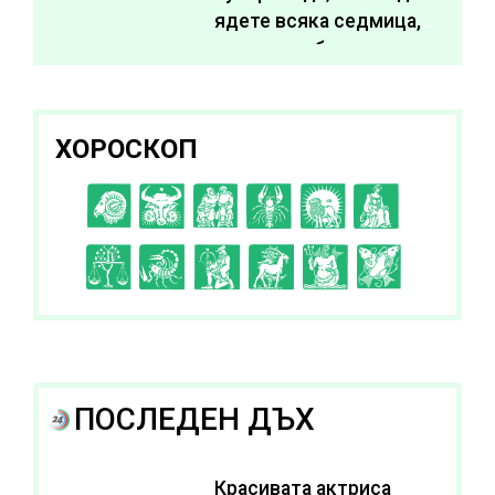
ядете всяка седмица,
за да подобрите
здравето си
ХОРОСКОП
C
D
E
F
G
H
I
J
K
L
A
B
ПОСЛЕДЕН ДЪХ
Красивата актриса