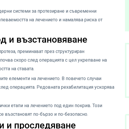
дерни системи за протезиране и съвременни
спеваемостта на лечението и намалява риска от
д и възстановяване
 протеза, преминават през структуриран
почва скоро след операцията с цел укрепване на
тта на ставата.
ите елементи на лечението. В повечето случаи
 след операцията. Редовната рехабилитация ускорява
ички етапи на лечението под един покрив. Този
се възстановят по-бързо и по-безопасно.
и и проследяване