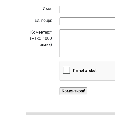
Име:
Eл. поща:
Коментар:*
(макс. 1000
знака)