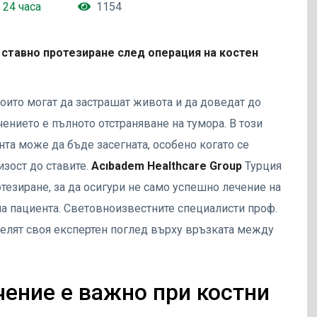
24 часа
1154
ставно протезиране след операция на костен
които могат да застрашат живота и да доведат до
ението е пълното отстраняване на тумора. В този
та може да бъде засегната, особено когато се
изост до ставите.
Acıbadem Healthcare Group
Турция
тезиране, за да осигури не само успешно лечение на
 на пациента. Световноизвестните специалисти проф.
елят своя експертен поглед върху връзката между
чение е важно при костни