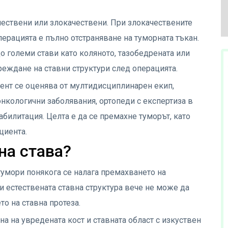
чествени или злокачествени. При злокачествените
ерацията е пълно отстраняване на туморната тъкан.
до големи стави като коляното, тазобедрената или
реждане на ставни структури след операцията.
ент се оценява от мултидисциплинарен екип,
нкологични заболявания, ортопеди с експертиза в
абилитация. Целта е да се премахне туморът, като
циента.
на става?
тумори понякога се налага премахването на
аи естествената ставна структура вече не може да
то на ставна протеза.
а на увредената кост и ставната област с изкуствен