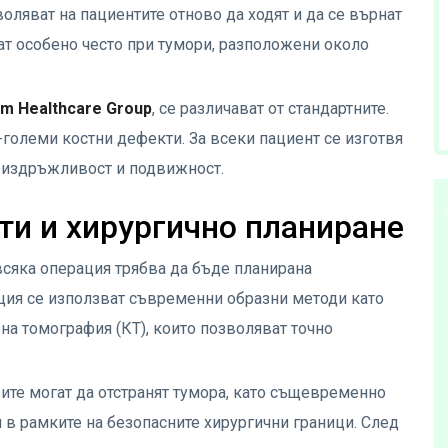
воляват на пациентите отново да ходят и да се върнат
ат особено често при тумори, разположени около
m Healthcare Group
, се различават от стандартните.
о-големи костни дефекти. За всеки пациент се изготвя
а издръжливост и подвижност.
и и хирургично планиране
 всяка операция трябва да бъде планирана
ция се използват съвременни образни методи като
а томография (КТ), които позволяват точно
ите могат да отстранят тумора, като същевременно
 в рамките на безопасните хирургични граници. След