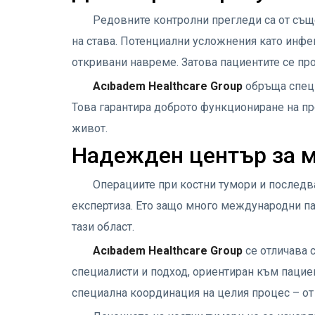
Редовните контролни прегледи са от същ
на става. Потенциални усложнения като инфе
откривани навреме. Затова пациентите се пр
Acıbadem Healthcare Group
обръща специ
Това гарантира доброто функциониране на пр
живот.
Надежден център за 
Операциите при костни тумори и последв
експертиза. Ето защо много международни па
тази област.
Acıbadem Healthcare Group
се отличава
специалисти и подход, ориентиран към пацие
специална координация на целия процес – от