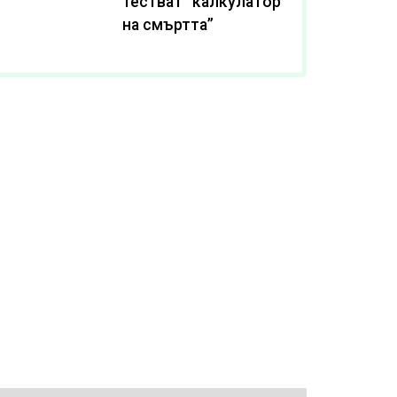
тестват “калкулатор
на смъртта”