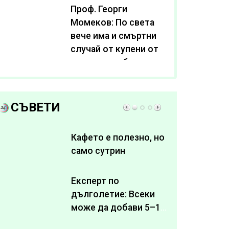
Проф. Георги
Момеков: По света
вече има и смъртни
случай от купени от
интернет субстанции
за отслабване
СЪВЕТИ
Кафето е полезно, но
само сутрин
Експерт по
дълголетие: Всеки
може да добави 5–10
здрави години към