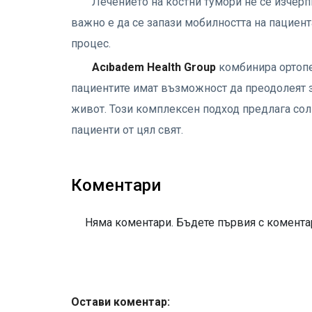
Лечението на костни тумори не се изчерп
важно е да се запази мобилността на пациент
процес.
Acıbadem Health Group
комбинира ортопе
пациентите имат възможност да преодолеят з
живот. Този комплексен подход предлага со
пациенти от цял ​​свят.
Коментари
Няма коментари. Бъдете първия с коментар
Остави коментар: