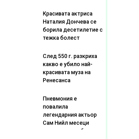
Красивата актриса
Наталия Дончева се
борила десетилетие с
тежка болест
След 550 г. разкриха
какво е убило най-
красивата муза на
Ренесанса
Пневмония е
повалила
легендарния актьор
Сам Нийл месеци
след като пребори