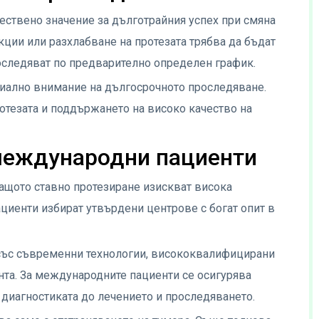
ествено значение за дълготрайния успех при смяна
кции или разхлабване на протезата трябва да бъдат
оследяват по предварително определен график.
ално внимание на дългосрочното проследяване.
отезата и поддържането на високо качество на
международни пациенти
ащото ставно протезиране изискват висока
циенти избират утвърдени центрове с богат опит в
 със съвременни технологии, висококвалифицирани
нта. За международните пациенти се осигурява
 диагностиката до лечението и проследяването.