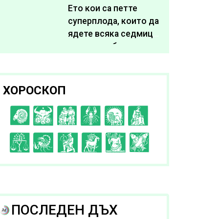
живота си
Ето кои са петте
суперплода, които да
ядете всяка седмица,
за да подобрите
здравето си
ХОРОСКОП
C
D
E
F
G
H
I
J
K
L
A
B
ПОСЛЕДЕН ДЪХ