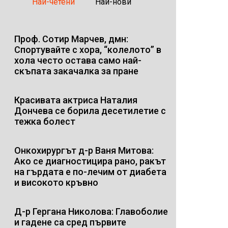
Най-четени
Най-нови
Проф. Сотир Марчев, дмн:
Спортувайте с хора, “колелото” в
хола често остава само най-
скъпата закачалка за пране
Красивата актриса Наталия
Дончева се борила десетилетие с
тежка болест
Онкохирургът д-р Ваня Митова:
Ако се диагностицира рано, ракът
на гърдата е по-лечим от диабета
и високото кръвно
Д-р Гергана Николова: Главоболие
и гадене са сред първите