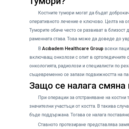
тумори?
Костните тумори могат да бъдат доброка
оперативното лечение е ключово. Целта на оп
Туморите обаче често се развиват в близост 
раменната става. Това може да доведе до ув
В
Acıbadem Healthcare Group
всеки паци
включващ онколози с опит в ортопедичните о
онкологията, радиолози и специалисти по рех
същевременно се запази подвижността на па
Защо се налага смяна 
При операции за отстраняване на костни 
значителни участъци от костта. В такива случ
бъде поддържана. Тогава се налага поставяне
Ставното протезиране представлява замян