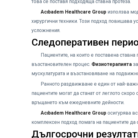
това се поставя подходяща ставна протеза.
Acıbadem Healthcare Group
използва мо
хирургични техники. Този подход повишава у
усложнения.
Следоперативен перио
Пациентите, на които е поставена ставна
възстановителен процес.
Физиотерапията
за
мускулатурата и възстановяване на подвижнос
Ранното раздвижване е един от най-важн
пациентите могат да станат от леглото скоро
връщането към ежедневните дейности.
Acıbadem Healthcare Group
осигурява вс
комплексен подход помага на пациентите да 
Дългосрочни резултат