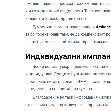
имплант, наречен протеза. Тези импланти поз
към ежедневните си дейности. Те се използв
колянната и тазобедрената става.
Туморните протези, използвани в
Acıbade
Те са проектирани така, че да компенсират п
специфичен план, който гарантира оптималн
Индивидуални имплант
Всеки костен тумор е различен. Затова и
индивидуално. Преди хирургичната интервен
ядрено-магнитен резонанс (ЯМР) и компютърн
определяне на границите на тумора.
Благодарение на тази информация хирурз
запазят максимално количество здрава тъкан