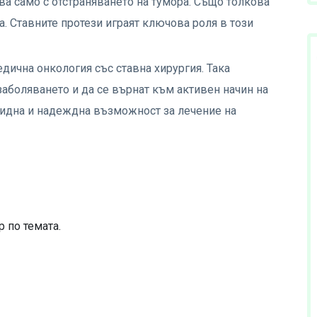
ва само с отстраняването на тумора. Също толкова
а. Ставните протези играят ключова роля в този
дична онкология със ставна хирургия. Така
аболяването и да се върнат към активен начин на
лидна и надеждна възможност за лечение на
 по темата.