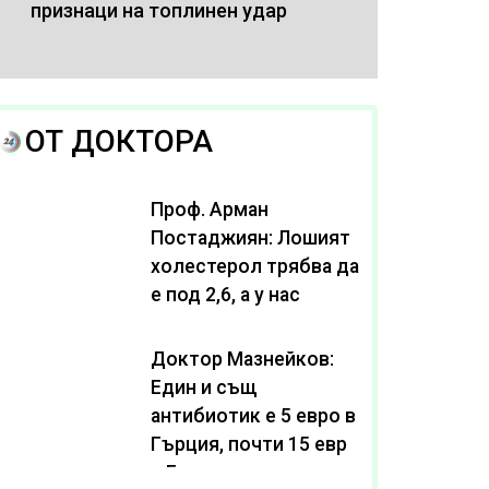
признаци на топлинен удар
ОТ ДОКТОРА
Проф. Арман
Постаджиян: Лошият
холестерол трябва да
е под 2,6, а у нас
масово се живее с
нива от 3,2
Доктор Мазнейков:
Един и същ
антибиотик e 5 евро в
Гърция, почти 15 евро
в България