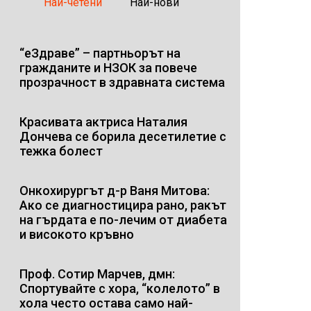
Най-четени
Най-нови
“еЗдраве” – партньорът на
гражданите и НЗОК за повече
прозрачност в здравната система
Красивата актриса Наталия
Дончева се борила десетилетие с
тежка болест
Онкохирургът д-р Ваня Митова:
Ако се диагностицира рано, ракът
на гърдата е по-лечим от диабета
и високото кръвно
Проф. Сотир Марчев, дмн:
Спортувайте с хора, “колелото” в
хола често остава само най-