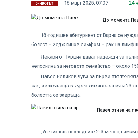
16 март 2025, 07:07
24 
ЖИВОТЪТ
До момента Пав
18-годишен абитуриент от Варна се нуждае
болест – Ходжкинов лимфом – рак на лимфни
Лекари от Турция дават надежди за пълн
непосилна за неговото семейство – около 150
Павел Великов чува за първи път тежката
нас, включващо 6 курса химиотерапия и 23 л
болестта се завръща.
Павел отива на пре
„Усетих как последните 2-3 месеца имам