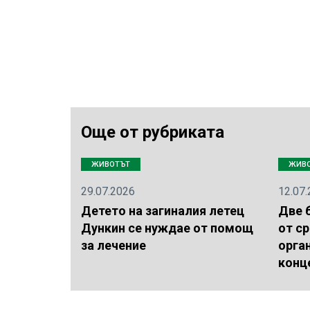
Още от рубриката
ЖИВОТЪТ
ЖИВ
29.07.2026
12.07
Детето на загиналия летец
Две 
Дункин се нуждае от помощ
от с
за лечение
орга
конц