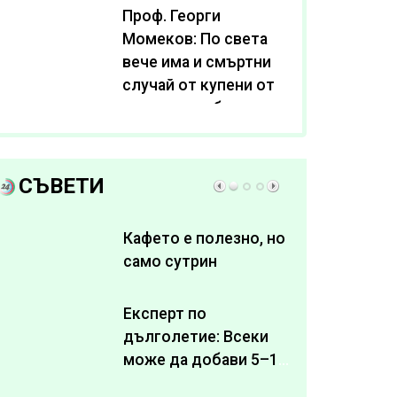
Проф. Георги
Момеков: По света
вече има и смъртни
случай от купени от
интернет субстанции
за отслабване
СЪВЕТИ
Кафето е полезно, но
само сутрин
Експерт по
дълголетие: Всеки
може да добави 5–10
здрави години към