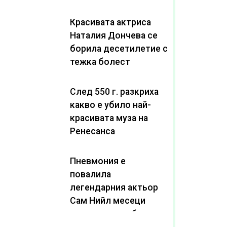
Красивата актриса
Наталия Дончева се
борила десетилетие с
тежка болест
След 550 г. разкриха
какво е убило най-
красивата муза на
Ренесанса
Пневмония е
повалила
легендарния актьор
Сам Нийл месеци
след като пребори