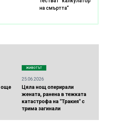
тестват “калкулатор
на смъртта”
ЖИВОТЪТ
25.06.2026
 още
Цяла нощ оперирали
жената, ранена в тежката
катастрофа на "Тракия" с
трима загинали