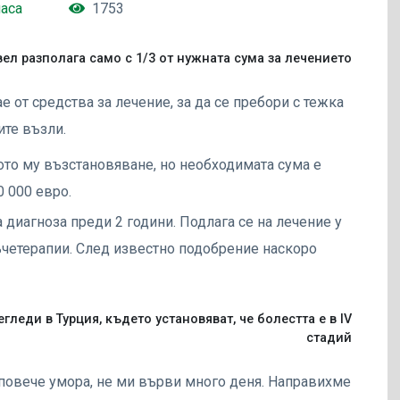
часа
1753
ел разполага само с 1/3 от нужната сума за лечението
 от средства за лечение, за да се пребори с тежка
те възли.
ото му възстановяване, но необходимата сума е
 000 евро.
 диагноза преди 2 години. Подлага се на лечение у
ъчетерапии. След известно подобрение наскоро
гледи в Турция, където установяват, че болестта е в IV
стадий
 повече умора, не ми върви много деня. Направихме