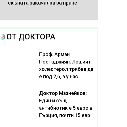
скъпата закачалка за пране
ОТ ДОКТОРА
Проф. Арман
Постаджиян: Лошият
холестерол трябва да
е под 2,6, а у нас
масово се живее с
нива от 3,2
Доктор Мазнейков:
Един и същ
антибиотик e 5 евро в
Гърция, почти 15 евро
в България