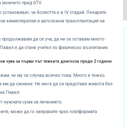
а момчето пред bTV.
 установяват, че болестта е в IV стадий. Лекарите
 на химиотерапия и автоложна трансплантация на
а продължавам да се уча, да не се оставам много-
 Павел е да стане учител по физическо възпитание.
ов чува за първи път тежката диагноза преди 2 години
вам, че му се случва всичко това. Много е тежко.
а ми да оживее. Не мога да си представя живота без
 на Павел.
т нужната сума за лечението.
нете, може да го направите чрез платформата