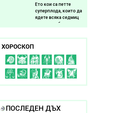
живота си
Ето кои са петте
суперплода, които да
ядете всяка седмица,
за да подобрите
здравето си
ХОРОСКОП
C
D
E
F
G
H
I
J
K
L
A
B
ПОСЛЕДЕН ДЪХ