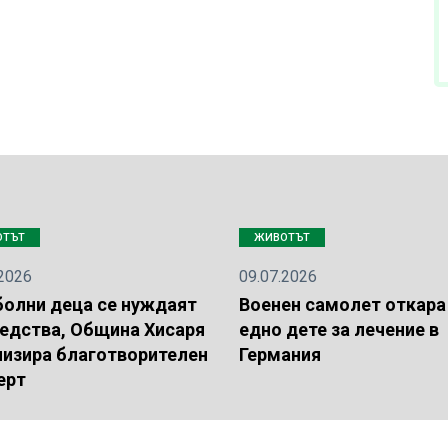
ОТЪТ
ЖИВОТЪТ
.2026
09.07.2026
болни деца се нуждаят
Военен самолет откара
редства, Община Хисаря
едно дете за лечение в
низира благотворителен
Германия
ерт