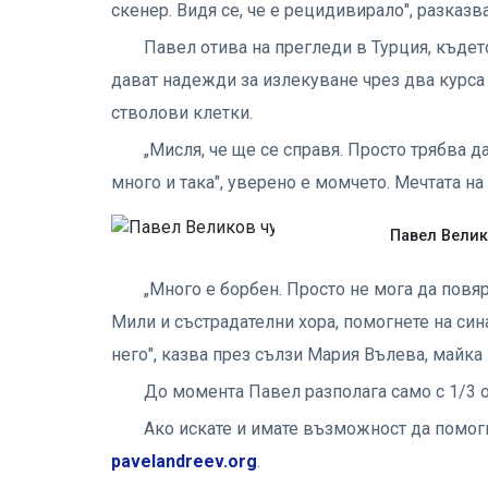
скенер. Видя се, че е рецидивирало", разказв
Павел отива на прегледи в Турция, където
дават надежди за излекуване чрез два курса
стволови клетки.
„Мисля, че ще се справя. Просто трябва д
много и така", уверено е момчето. Мечтата на
Павел Велик
„Много е борбен. Просто не мога да повяр
Мили и състрадателни хора, помогнете на син
него", казва през сълзи Мария Вълева, майка
До момента Павел разполага само с 1/3 о
Ако искате и имате възможност да помог
pavelandreev.org
.