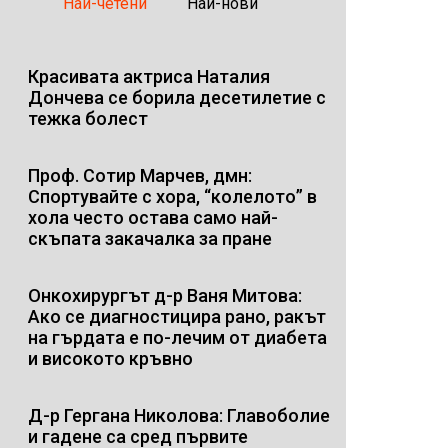
Най-четени
Най-нови
Красивата актриса Наталия
Дончева се борила десетилетие с
тежка болест
Проф. Сотир Марчев, дмн:
Спортувайте с хора, “колелото” в
хола често остава само най-
скъпата закачалка за пране
Онкохирургът д-р Ваня Митова:
Ако се диагностицира рано, ракът
на гърдата е по-лечим от диабета
и високото кръвно
Д-р Гергана Николова: Главоболие
и гадене са сред първите