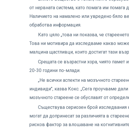
от нервната система, като помага им помага 
Наличието на намалено или увредено бяло в
обработва информация.
Като цяло „това ни показва, че стареенет
Това ни мотивира да изследваме какво може
малцина щастливци, които достигат тази възр
Срещата се възрастни хора, чиято памет и
20-30 години по-млади.
„Не всички аспекти на мозъчното старее
индивиди", казва Кокс. „Сега проучваме дали
мозъчното стареене се обуславят от определ
Съществува сериозен брой изследвания н
могат да допринесат за различията в старее
рисков фактор за влошаване на когнитивните