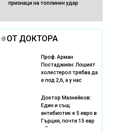
признаци на топлинен удар
ОТ ДОКТОРА
Проф. Арман
Постаджиян: Лошият
холестерол трябва да
е под 2,6, а у нас
масово се живее с
нива от 3,2
Доктор Мазнейков:
Един и същ
антибиотик e 5 евро в
Гърция, почти 15 евро
в България