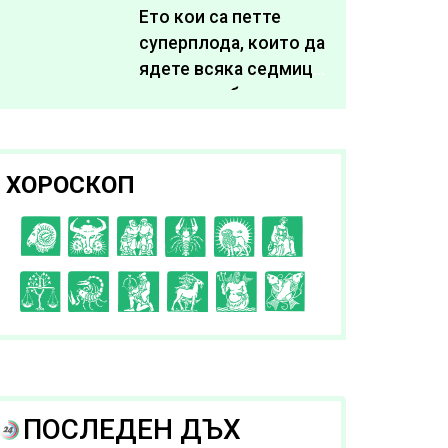
живота си
Ето кои са петте
суперплода, които да
ядете всяка седмица,
за да подобрите
здравето си
ХОРОСКОП
C
D
E
F
G
H
I
J
K
L
A
B
ПОСЛЕДЕН ДЪХ