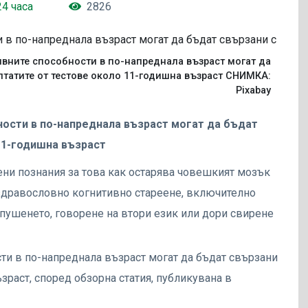
24 часа
2826
ивните способности в по-напреднала възраст могат да
лтатите от тестове около 11-годишна възраст СНИМКА:
Pixabay
ности в по-напреднала възраст могат да бъдат
11-годишна възраст
ни познания за това как остарява човешкият мозък
-здравословно когнитивно стареене, включително
пушенето, говорене на втори език или дори свирене
ти в по-напреднала възраст могат да бъдат свързани
зраст, според обзорна статия, публикувана в