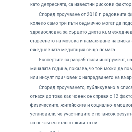
като депресията, са известни рискови фактор
Според проучване от 2018 г. редовните ф
колело само три пъти седмично могат да под
здравословна за сърцето диета към ежеднев
стареенето на мозъка и намаляване на риска о
ежедневната медитация също помага.
Експертите са разработили инструмент, на
миналата година, показва, че той може да по
или инсулт при човек с напредването на възр
Според проучването, публикувано в списан
отнася до това как човек се справя с 12 факт
физическите, житейските и социално-емоцион
установили, че участниците с по-висок резул
на по-късен етап от живота си.