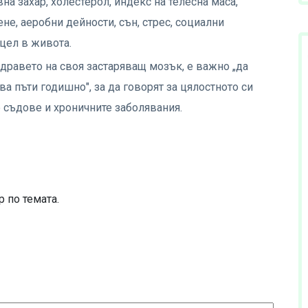
на захар, холестерол, индекс на телесна маса,
е, аеробни дейности, сън, стрес, социални
цел в живота.
здравето на своя застаряващ мозък, е важно „да
а пъти годишно", за да говорят за цялостното си
 съдове и хроничните заболявания.
 по темата.