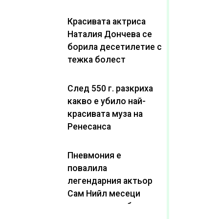
Красивата актриса
Наталия Дончева се
борила десетилетие с
тежка болест
След 550 г. разкриха
какво е убило най-
красивата муза на
Ренесанса
Пневмония е
повалила
легендарния актьор
Сам Нийл месеци
след като пребори