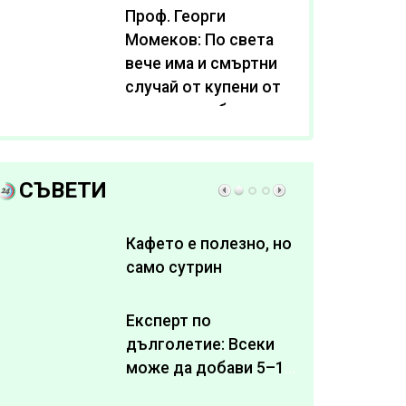
Проф. Георги
Момеков: По света
вече има и смъртни
случай от купени от
интернет субстанции
за отслабване
СЪВЕТИ
Кафето е полезно, но
само сутрин
Експерт по
дълголетие: Всеки
може да добави 5–10
здрави години към