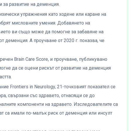
и за развитие на деменция.
изически упражнения като ходене или каране на
обрят мисловните умения. Добавянето на
ието ви също може да помогне за забавяне на
т деменция. А проучване от 2020 г. показва, че
речен Brain Care Score, и проучване, публикувано
могне да се оцени рискът от развитие на деменция
астта.
ие Frontiers in Neurology, 21-точковият показател се
ора, свързани със здравето, отнасящи се до
алните компоненти на здравето. Изследователите са
тат са имали по-малък риск от деменция или инсулт