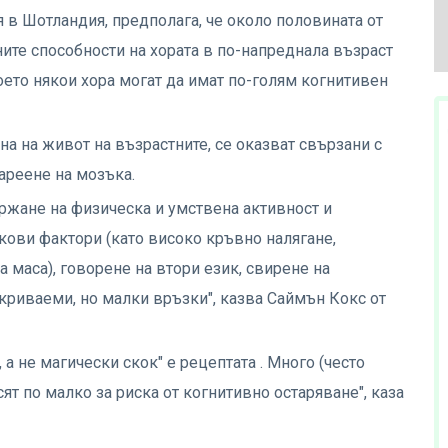
я в Шотландия, предполага, че около половината от
ите способности на хората в по-напреднала възраст
оето някои хора могат да имат по-голям когнитивен
на на живот на възрастните, се оказват свързани с
ареене на мозъка.
ржане на физическа и умствена активност и
кови фактори (като високо кръвно налягане,
 маса), говорене на втори език, свирене на
криваеми, но малки връзки", казва Саймън Кокс от
 а не магически скок" е рецептата . Много (често
т по малко за риска от когнитивно остаряване", каза