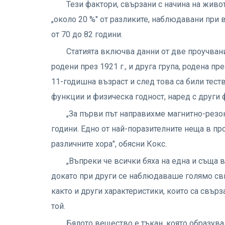
Тези фактори, свързани с начина на живот
„около 20 %" от разликите, наблюдавани при
от 70 до 82 години.
Статията включва данни от две проучвани
родени през 1921 г., и друга група, родена пр
11-годишна възраст и след това са били теств
функции и физическа годност, наред с други 
„За първи път направихме магнитно-резон
години. Едно от най-поразителните неща в пр
различните хора", обясни Кокс.
„Въпреки че всички бяха на една и съща 
докато при други се наблюдаваше голямо св
както и други характеристики, които са свър
той.
Бялото вещество е тъкан, която образува