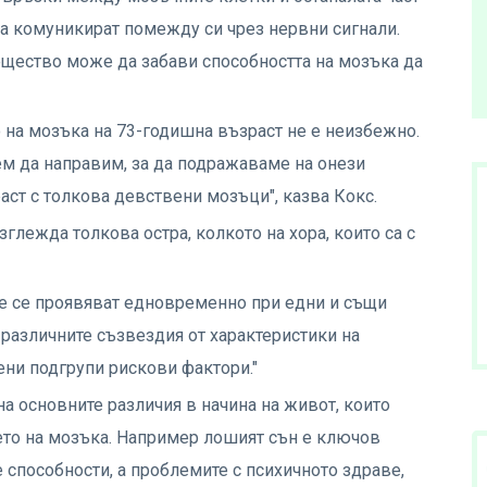
да комуникират помежду си чрез нервни сигнали.
ещество може да забави способността на мозъка да
о на мозъка на 73-годишна възраст не е неизбежно.
м да направим, за да подражаваме на онези
аст с толкова девствени мозъци", казва Кокс.
зглежда толкова остра, колкото на хора, които са с
не се проявяват едновременно при едни и същи
 различните съзвездия от характеристики на
ени подгрупи рискови фактори."
а основните различия в начина на живот, които
нето на мозъка. Например лошият сън е ключов
 способности, а проблемите с психичното здраве,