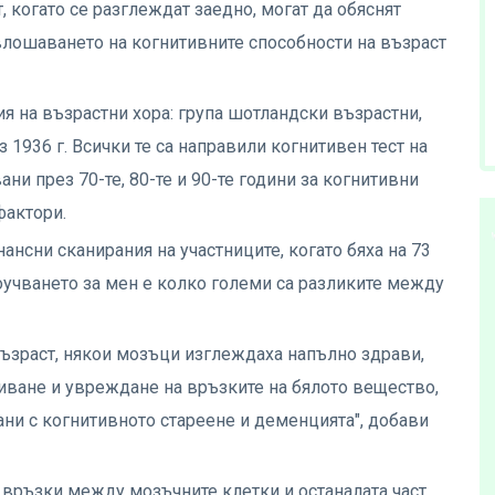
, когато се разглеждат заедно, могат да обяснят
 влошаването на когнитивните способности на възраст
я на възрастни хора: група шотландски възрастни,
ез 1936 г. Всички те са направили когнитивен тест на
ани през 70-те, 80-те и 90-те години за когнитивни
фактори.
ансни сканирания на участниците, когато бяха на 73
оучването за мен е колко големи са разликите между
възраст, някои мозъци изглеждаха напълно здрави,
иване и увреждане на връзките на бялото вещество,
зани с когнитивното стареене и деменцията", добави
 връзки между мозъчните клетки и останалата част