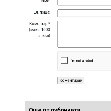
Име:
Eл. поща:
Коментар:*
(макс. 1000
знака)
Още от рубриката