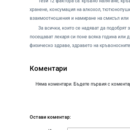
Тези 12 фактора са: кръвно налягане, кръв
хранене, консумация на алкохол, тютюнопушен
взаимоотношения и намиране на смисъл или 
За всички, които се надяват да подобрят 
посещават лекаря си поне всяка година или дв
физическо здраве, здравето на кръвоносните
Коментари
Няма коментари. Бъдете първия с коментар
Остави коментар: