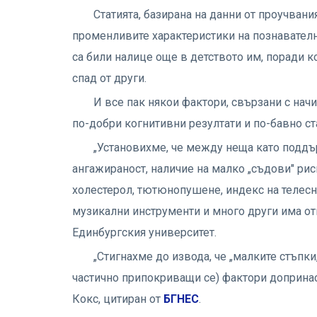
Статията, базирана на данни от проучвани
променливите характеристики на познавателн
са били налице още в детството им, поради к
спад от други.
И все пак някои фактори, свързани с начи
по-добри когнитивни резултати и по-бавно ст
„Установихме, че между неща като поддъ
ангажираност, наличие на малко „съдови" рис
холестерол, тютюнопушене, индекс на телесна
музикални инструменти и много други има от
Единбургския университет.
„Стигнахме до извода, че „малките стъпки,
частично припокриващи се) фактори допринася
Кокс, цитиран от
БГНЕС
.