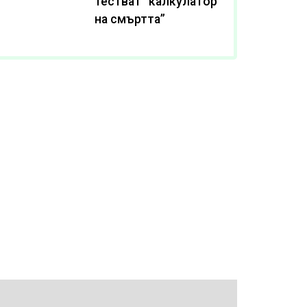
тестват “калкулатор
на смъртта”