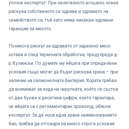
уточни експертът. При нелегалното агншеко човек
рискува собственото си здраве и здравето на
семейството си, тъй като няма никакви здравни
гаранции за месото.
Понякога рискът за здравето от заразено месо
остава и след термчната обработка, предупреди д-
р Кулински. По думите му яйцата при определени
условия също могат да бъдат рискова храна – при
наличие на салмонелната бактерия. Хората трябва
да внимават за кода на черупката, който се състои
от две букви и десетина цифри, което гарантира,
че яйцата са с регламентиран произход, обясни
експертът. За да носи една храна наименованието
био, трябва да отговаря на много строги условия.