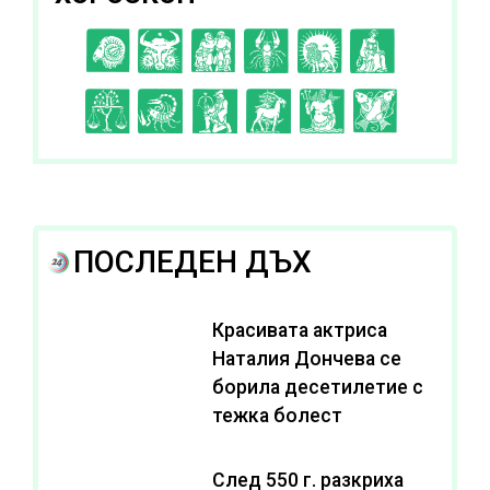
C
D
E
F
G
H
I
J
K
L
A
B
ПОСЛЕДЕН ДЪХ
Красивата актриса
Наталия Дончева се
борила десетилетие с
тежка болест
След 550 г. разкриха