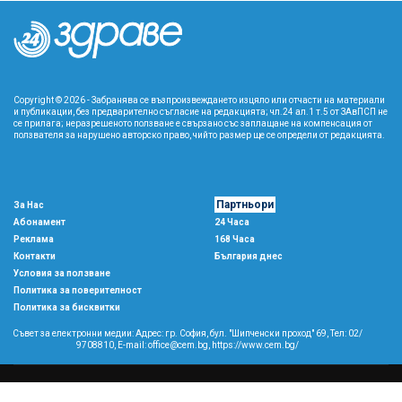
Copyright © 2026 - Забранява се възпроизвеждането изцяло или отчасти на материали
и публикации, без предварително съгласие на редакцията; чл.24 ал.1 т.5 от ЗАвПСП не
се прилага; неразрешеното ползване е свързано със заплащане на компенсация от
ползвателя за нарушено авторско право, чийто размер ще се определи от редакцията.
Партньори
За Нас
Абонамент
24 Часа
Реклама
168 Часа
Контакти
България днес
Условия за ползване
Политика за поверителност
Политика за бисквитки
Съвет за електронни медии: Адрес: гр. София, бул. "Шипченски проход" 69, Тел: 02/
9708810,
E-mail:
office@cem.bg
,
https://www.cem.bg/