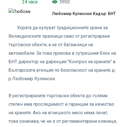
24 часа
5950
Любомир Кулински Кадър: БНТ
Хората да купуват традиционните храни за
Великденските празници само от регистрирани
търговски обекти, а не от багажници на
автомобили. За това призова в сутрешния блок на
БНТ директор на дирекция "Контрол на храните" в
Българската агенция по безопасност на храните д-
р Любомир Кулински.
В регистрираните търговски обекти до голяма
степен има проследимост и гаранции за качество
на храните. Ако на агнешкото месо няма печат,
това означава, че не е от регламентирани кланици,