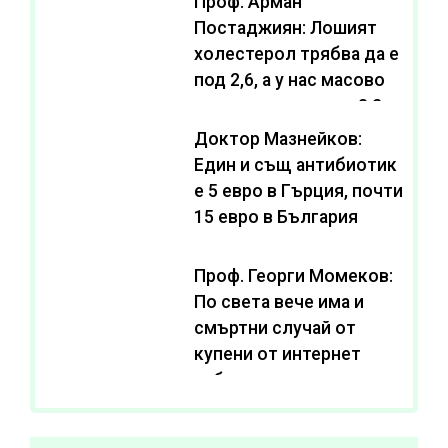
Проф. Арман
Постаджиян: Лошият
холестерол трябва да е
под 2,6, а у нас масово
се живее с нива от 3,2
Доктор Мазнейков:
Един и същ антибиотик
e 5 евро в Гърция, почти
15 евро в България
Проф. Георги Момеков:
По света вече има и
смъртни случай от
купени от интернет
субстанции за
отслабване