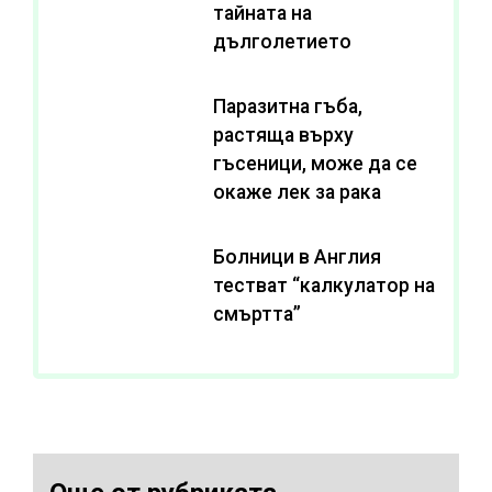
тайната на
дълголетието
Паразитна гъба,
растяща върху
гъсеници, може да се
окаже лек за рака
Болници в Англия
тестват “калкулатор на
смъртта”