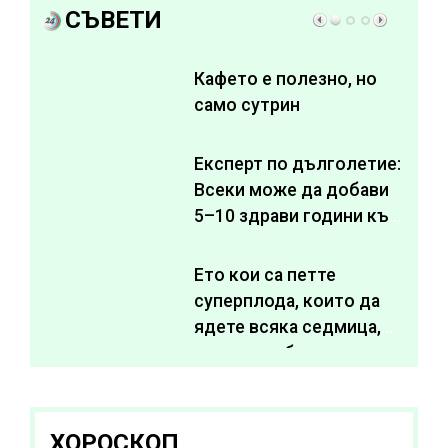
СЪВЕТИ
Кафето е полезно, но
само сутрин
Експерт по дълголетие:
Всеки може да добави
5–10 здрави години към
живота си
Ето кои са петте
суперплода, които да
ядете всяка седмица,
за да подобрите
здравето си
ХОРОСКОП