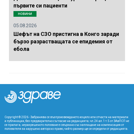
първите си пациенти
НОВИНИ
05.08.2026
Шефът на СЗО пристигна в Конго заради
бързо разрастващата се епидемия от
ебола
Copyright © 2026 - Забранява се възпроизвеждането изцяло или отчасти на материали
и публикации, без предварително съгласие на редакцията; чл.24 ал.1 т.5 от ЗАвПСП не
се прилага; неразрешеното ползване е свързано със заплащане на компенсация от
ползвателя за нарушено авторско право, чийто размер ще се определи от редакцията.