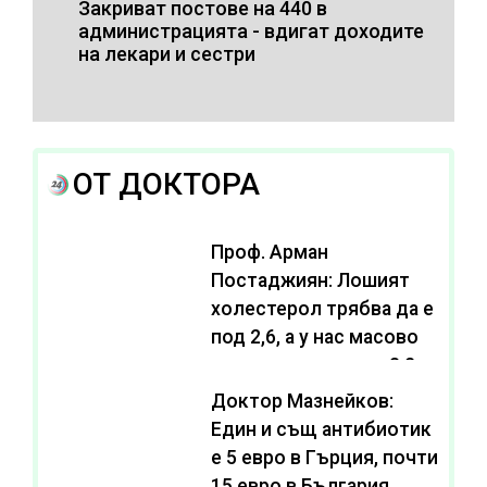
Закриват постове на 440 в
администрацията - вдигат доходите
на лекари и сестри
ОТ ДОКТОРА
Проф. Арман
Постаджиян: Лошият
холестерол трябва да е
под 2,6, а у нас масово
се живее с нива от 3,2
Доктор Мазнейков:
Един и същ антибиотик
e 5 евро в Гърция, почти
15 евро в България