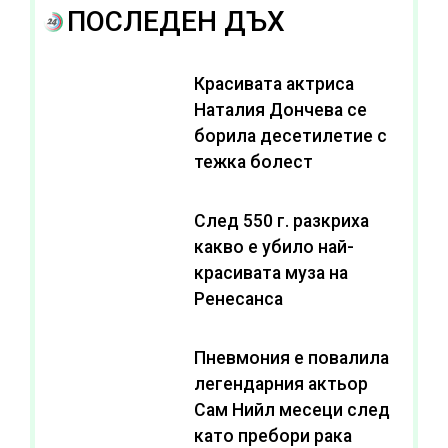
ПОСЛЕДЕН ДЪХ
Красивата актриса
Наталия Дончева се
борила десетилетие с
тежка болест
След 550 г. разкриха
какво е убило най-
красивата муза на
Ренесанса
Пневмония е повалила
легендарния актьор
Сам Нийл месеци след
като пребори рака