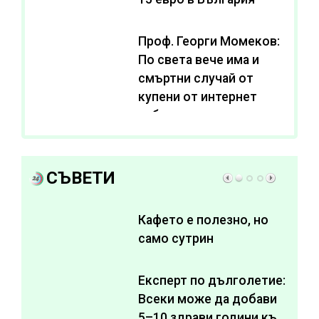
Проф. Георги Момеков:
По света вече има и
смъртни случай от
купени от интернет
субстанции за
отслабване
СЪВЕТИ
Кафето е полезно, но
само сутрин
Експерт по дълголетие:
Всеки може да добави
5–10 здрави години към