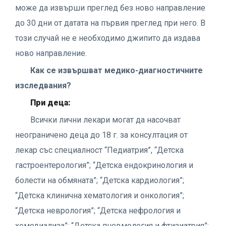
може да извърши преглед без ново направление
до 30 дни от датата на първия преглед при него. В
този случай не е необходимо джипито да издава
ново направление.
Как се извършват медико-диагностичните
изследвания?
При деца:
Всички лични лекари могат да насочват
неограничено деца до 18 г. за консултация от
лекар със специалност “Педиатрия”, “Детска
гастроентерология”; “Детска ендокринология и
болести на обмяната”; “Детска кардиология”;
“Детска клинична хематология и онкология”;
“Детска неврология”; “Детска нефрология и
хемодиализа”; “Детска пневмология и фтизиатрия”;