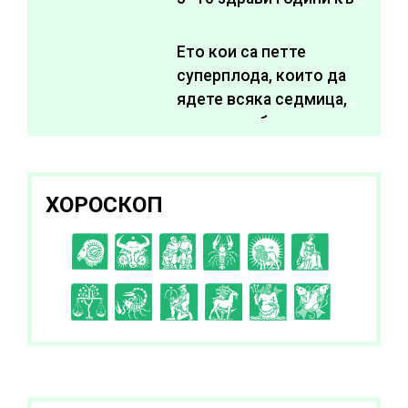
живота си
Ето кои са петте
суперплода, които да
ядете всяка седмица,
за да подобрите
здравето си
ХОРОСКОП
C
D
E
F
G
H
I
J
K
L
A
B