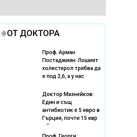
ОТ ДОКТОРА
Проф. Арман
Постаджиян: Лошият
холестерол трябва да
е под 2,6, а у нас
масово се живее с
нива от 3,2
Доктор Мазнейков:
Един и същ
антибиотик e 5 евро в
Гърция, почти 15 евро
в България
Проф. Георги