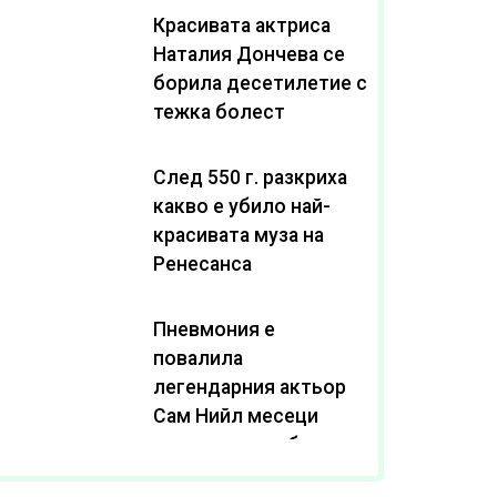
Красивата актриса
Наталия Дончева се
борила десетилетие с
тежка болест
След 550 г. разкриха
какво е убило най-
красивата муза на
Ренесанса
Пневмония е
повалила
легендарния актьор
Сам Нийл месеци
след като пребори
рака