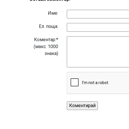
Име:
Eл. поща:
Коментар:*
(макс. 1000
знака)