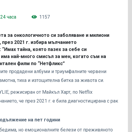
24 часа
1157
света за онкологичното си заболяване и милиони
 през 2021 г. избира мълчанието
 “Имах тайна, която пазех за себе си
 има най-много смисъл за мен, когато съм на
ентален филм по “Нетфликс”
ните продадени албуми и триумфалните червени
мотна, тиха и изтощителна битка за живота си.
IE, режисиран от Майкъл Харт, по Netflix
анието, че през 2021 г. е била диагностицирана с рак
продължение на пет години
бедима, но емоционалните белези от преживяното