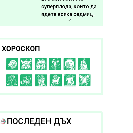
суперплода, които да
ядете всяка седмица,
за да подобрите
здравето си
ХОРОСКОП
C
D
E
F
G
H
I
J
K
L
A
B
ПОСЛЕДЕН ДЪХ