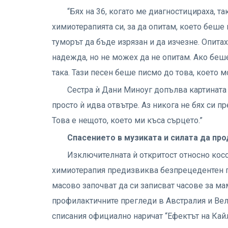
“Бях на 36, когато ме диагностицираха, т
химиотерапията си, за да опитам, което беш
туморът да бъде изрязан и да изчезне. Опита
надежда, но не можех да не опитам. Ако беше 
така. Тази песен беше писмо до това, което 
Сестра ѝ Дани Миноуг допълва картината 
просто ѝ идва отвътре. Аз никога не бях си пр
Това е нещото, което ми къса сърцето.”
Спасението в музиката и силата да п
Изключителната ѝ откритост относно кос
химиотерапия предизвиква безпрецедентен гл
масово започват да си записват часове за ма
профилактичните прегледи в Австралия и Ве
списания официално наричат “Ефектът на Кайл