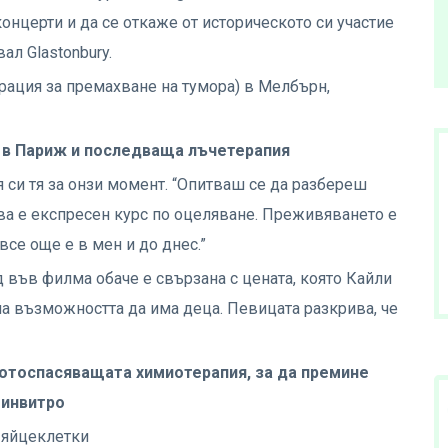
нцерти и да се откаже от историческото си участие
л Glastonbury.
рация за премахване на тумора) в Мелбърн,
 в Париж и последваща лъчетерапия
 си тя за онзи момент. “Опитваш се да разбереш
ова е експресен курс по оцеляване. Преживяването е
се още е в мен и до днес.”
във филма обаче е свързана с цената, която Кайли
 на възможността да има деца. Певицата разкрива, че
отоспасяващата химиотерапия, за да премине
 инвитро
и яйцеклетки