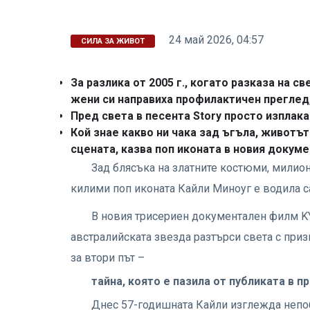
24 май 2026, 04:57
СИЛА ЗА ЖИВОТ
За разлика от 2005 г., когато разказа на 
жени си направиха профилактичен преглед,
Пред света в песента Story просто изплака:
Кой знае какво ни чака зад ъгъла, животът
сцената, казва поп иконата в новия докум
Зад блясъка на златните костюми, милио
килими поп иконата Кайли Миноуг е водила са
В новия трисериен документален филм KYL
австралийската звезда разтърси света с призн
за втори път –
тайна, която е пазила от публиката в 
Днес 57-годишната Кайли изглежда непо