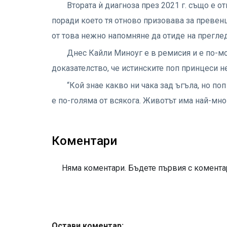
Втората ѝ диагноза през 2021 г. също е 
поради което тя отново призовава за превенц
от това нежно напомняне да отиде на преглед
Днес Кайли Миноуг е в ремисия и е по-мо
доказателство, че истинските поп принцеси н
“Кой знае какво ни чака зад ъгъла, но поп
е по-голяма от всякога. Животът има най-мног
Коментари
Няма коментари. Бъдете първия с коментар
Остави коментар: