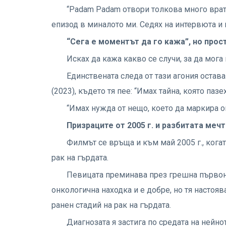
“Padam Padam отвори толкова много врати
епизод в миналото ми. Седях на интервюта и
“Сега е моментът да го кажа”, но прост
Исках да кажа какво се случи, за да мога 
Единствената следа от тази агония остава 
(2023), където тя пее: “Имах тайна, която пазех 
“Имах нужда от нещо, което да маркира о
Призраците от 2005 г. и разбитата меч
Филмът се връща и към май 2005 г., когат
рак на гърдата.
Певицата преминава през грешна първонач
онкологична находка и е добре, но тя настоя
ранен стадий на рак на гърдата.
Диагнозата я застига по средата на нейното