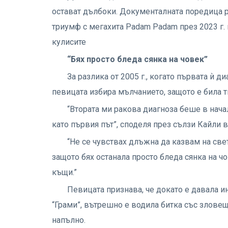
остават дълбоки. Документалната поредица р
триумф с мегахита Padam Padam през 2023 г. 
кулисите
“Бях просто бледа сянка на човек”
За разлика от 2005 г., когато първата ѝ д
певицата избира мълчанието, защото е била 
“Втората ми ракова диагноза беше в начало
като първия път”, споделя през сълзи Кайли в
“Не се чувствах длъжна да казвам на света
защото бях останала просто бледа сянка на ч
къщи.”
Певицата признава, че докато е давала и
“Грами”, вътрешно е водила битка със зловещ
напълно.