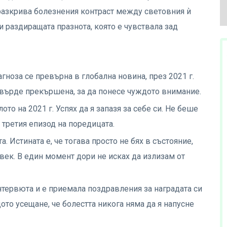
азкрива болезнения контраст между световния ѝ
и раздиращата празнота, която е чувствала зад
иагноза се превърна в глобална новина, през 2021 г.
твърде прекършена, за да понесе чуждото внимание.
то на 2021 г. Успях да я запазя за себе си. Не беше
 третия епизод на поредицата.
. Истината е, че тогава просто не бях в състояние,
овек. В един момент дори не исках да излизам от
нтервюта и е приемала поздравления за наградата си
ото усещане, че болестта никога няма да я напусне