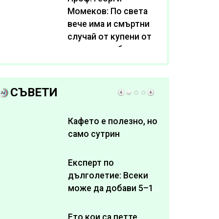
Момеков: По света
вече има и смъртни
случай от купени от
интернет субстанции
за отслабване
СЪВЕТИ
Кафето е полезно, но
само сутрин
Експерт по
дълголетие: Всеки
може да добави 5–10
здрави години към
живота си
Ето кои са петте