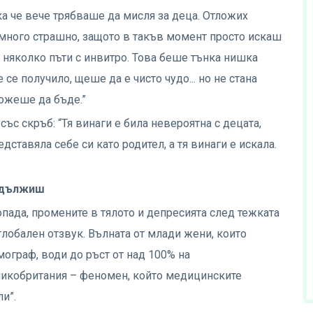
ака че вече трябваше да мисля за деца. Отложих
е много страшно, защото в такъв момент просто искаш
х няколко пъти с инвитро. Това беше тънка нишка
се получило, щеше да е чисто чудо... но не стана
можеше да бъде.”
със скръб: “Тя винаги е била невероятна с децата,
едставяла себе си като родител, а тя винаги е искала.
родължиш
опада, промените в тялото и депресията след тежката
обален отзвук. Вълната от млади жени, които
мограф, води до ръст от над 100% на
ликобритания – феномен, който медицинските
и”.