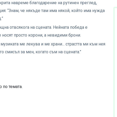
открита навреме благодарение на рутинен преглед,
ия: “Знам, че някъде там има някой, който има нужда
.”
щна отвсякога на сцената. Нейната победа е
е носят просто корони, а невидими брони.
 музиката ме лекува и ме храни... страстта ми към нея
о смисъл за мен, когато съм на сцената.”
 по темата.