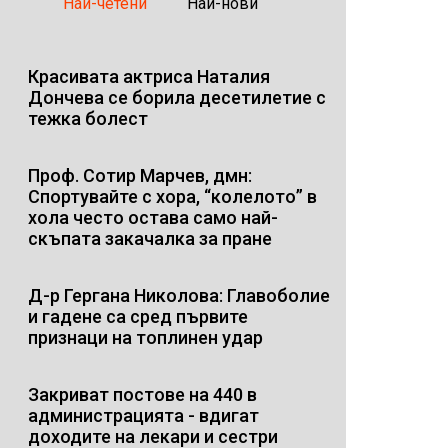
Най-четени
Най-нови
Красивата актриса Наталия
Дончева се борила десетилетие с
тежка болест
Проф. Сотир Марчев, дмн:
Спортувайте с хора, “колелото” в
хола често остава само най-
скъпата закачалка за пране
Д-р Гергана Николова: Главоболие
и гадене са сред първите
признаци на топлинен удар
Закриват постове на 440 в
администрацията - вдигат
доходите на лекари и сестри