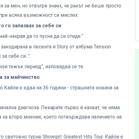
 за мен, но отвътре знаех, че ракът не беше просто
 при всяка възможност си мислех:
о го запазвах за себе си
най-накрая да го пусна да си отиде.”
закодирана в песента ѝ Story от албума Tension
за себе си...”.
нзи тежък период”, изповядва се тя.
та за майчинство
о Кайли е едва на 36 години - страшната новина за
ална диагноза. Лекарите първо ѝ казват, че няма
ва за второ мнение, което потвърждава наличието на
 световно турне Showgirl: Greatest Hits Tour. Кайли е