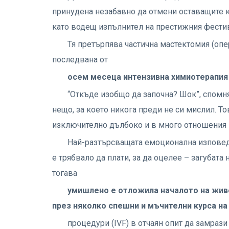
принудена незабавно да отмени оставащите ко
като водещ изпълнител на престижния фестива
Тя претърпява частична мастектомия (опе
последвана от
осем месеца интензивна химиотерапия
“Откъде изобщо да започна? Шок”, спомня
нещо, за което никога преди не си мислил. Т
изключително дълбоко и в много отношения в
Най-разтърсващата емоционална изповед 
е трябвало да плати, за да оцелее – загубата
тогава
умишлено е отложила началото на жив
през няколко спешни и мъчителни курса на
процедури (IVF) в отчаян опит да замраз