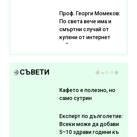
Проф. Георги Момеков:
По света вече има и
смъртни случай от
купени от интернет
субстанции за
отслабване
СЪВЕТИ
Кафето е полезно, но
само сутрин
Експерт по дълголетие:
Всеки може да добави
5–10 здрави години към