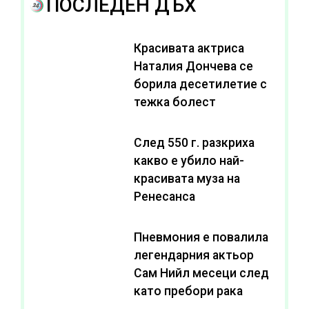
ПОСЛЕДЕН ДЪХ
Красивата актриса
Наталия Дончева се
борила десетилетие с
тежка болест
След 550 г. разкриха
какво е убило най-
красивата муза на
Ренесанса
Пневмония е повалила
легендарния актьор
Сам Нийл месеци след
като пребори рака