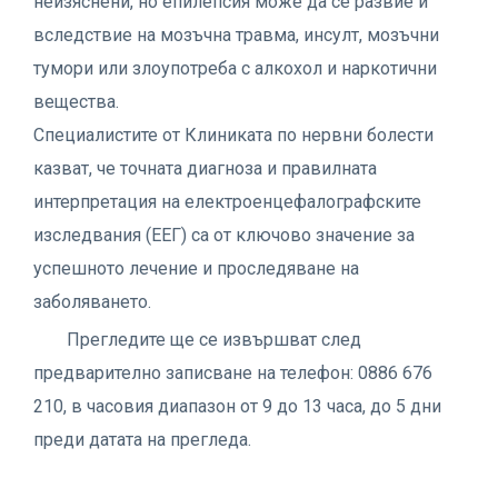
неизяснени, но епилепсия може да се развие и
вследствие на мозъчна травма, инсулт, мозъчни
тумори или злоупотреба с алкохол и наркотични
вещества.
Специалистите от Клиниката по нервни болести
казват, че точната диагноза и правилната
интерпретация на електроенцефалографските
изследвания (ЕЕГ) са от ключово значение за
успешното лечение и проследяване на
заболяването.
Прегледите ще се извършват след
предварително записване на телефон: 0886 676
210, в часовия диапазон от 9 до 13 часа, до 5 дни
преди датата на прегледа.