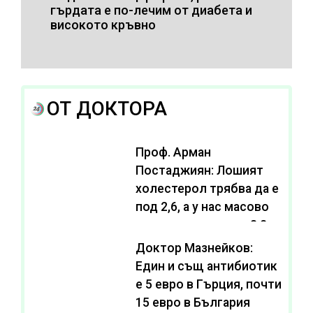
гърдата е по-лечим от диабета и
високото кръвно
ОТ ДОКТОРА
Проф. Арман
Постаджиян: Лошият
холестерол трябва да е
под 2,6, а у нас масово
се живее с нива от 3,2
Доктор Мазнейков:
Един и същ антибиотик
e 5 евро в Гърция, почти
15 евро в България