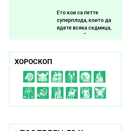
живота си
Ето кои са петте
суперплода, които да
ядете всяка седмица,
за да подобрите
здравето си
ХОРОСКОП
C
D
E
F
G
H
I
J
K
L
A
B