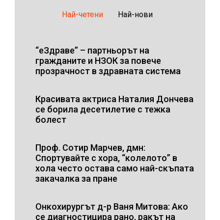
Най-четени
Най-нови
“еЗдраве” – партньорът на
гражданите и НЗОК за повече
прозрачност в здравната система
Красивата актриса Наталия Дончева
се борила десетилетие с тежка
болест
Проф. Сотир Марчев, дмн:
Спортувайте с хора, “колелото” в
хола често остава само най-скъпата
закачалка за пране
Онкохирургът д-р Ваня Митова: Ако
се диагностицира рано, ракът на