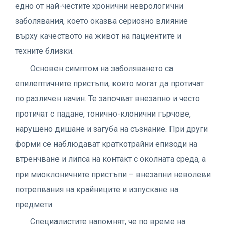
едно от най-честите хронични неврологични
заболявания, което оказва сериозно влияние
върху качеството на живот на пациентите и
техните близки.
Основен симптом на заболяването са
епилептичните пристъпи, които могат да протичат
по различен начин. Те започват внезапно и често
протичат с падане, тонично-клонични гърчове,
нарушено дишане и загуба на съзнание. При други
форми се наблюдават краткотрайни епизоди на
втренчване и липса на контакт с околната среда, а
при миоклоничните пристъпи – внезапни неволеви
потрепвания на крайниците и изпускане на
предмети.
Специалистите напомнят, че по време на