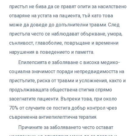
пристъп не бива да се правят опити за насилствено
отваряне на устата на пациента, тъй като това
може да доведе до допълнителни травми. След
пристъпа често се наблюдават объркване, умора,
сънливост, главоболие, повръщане и временни
нарушения в поведението и паметта.
Епилепсията е заболяване с висока медико-
социална значимост поради непредвидимостта на
пристъпите, риска от травми и усложнения, както и
продължаващата обществена стигма спрямо
засегнатите пациенти. Въпреки това, при около
70% от случаите се постига добър контрол чрез
съвременна антиепилептична терапия.
Причините за заболяването често остават