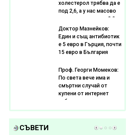
холестерол трябва да е
под 2,6, а у нас масово
се живее с нива от 3,2
Доктор Мазнейков:
Един и същ антибиотик
e 5 евро в Гърция, почти
15 евро в България
Проф. Георги Момеков:
По света вече има и
смъртни случай от
купени от интернет
субстанции за
отслабване
СЪВЕТИ