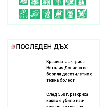
C
D
E
F
G
H
I
J
K
L
A
B
ПОСЛЕДЕН ДЪХ
Красивата актриса
Наталия Дончева се
борила десетилетие с
тежка болест
След 550 г. разкриха
какво е убило най-
красивата муза на