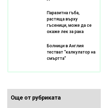
Паразитна гъба,
растяща върху
гъсеници, може да се
окаже лек за рака
Болници в Англия
тестват “калкулатор на
смъртта”
Още от рубриката