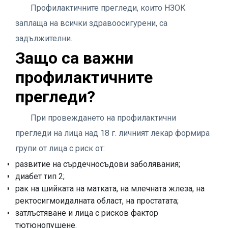
Профилактичните прегледи, които НЗОК
заплаща на всички здравоосигурени, са
задължителни.
Защо са важни
профилактичните
прегледи?
При провеждането на профилактични
прегледи на лица над 18 г. личният лекар формира
групи от лица с риск от:
развитие на сърдечносъдови заболявания;
диабет тип 2;
рак на шийката на матката, на млечната жлеза, на
ректосигмоидалната област, на простатата;
затлъстяване и лица с рисков фактор
тютюнопушене.