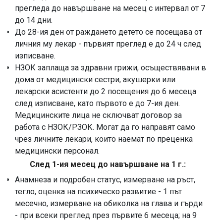
прегледа до навършване на месец с интервал от 7
до 14 дни.
До 28-ия ден от раждането детето се посещава от
личния му лекар - първият преглед е до 24 ч след
изписване.
НЗОК заплаща за здравни грижи, осъществявани в
дома от медицински сестри, акушерки или
лекарски асистенти до 2 посещения до 6 месеца
след изписване, като първото е до 7-ия ден.
Медицинските лица не сключват договор за
работа с НЗОК/РЗОК. Могат да го направят само
чрез личните лекари, които наемат по преценка
медицински персонал.
След 1-ия месец до навършване на 1 г.:
Анамнеза и подробен статус, измерване на ръст,
тегло, оценка на психическо развитие - 1 път
месечно, измерване на обиколка на глава и гърди
- при всеки преглед през първите 6 месеца; на 9