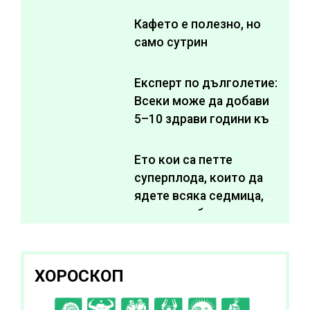
Кафето е полезно, но
само сутрин
Експерт по дълголетие:
Всеки може да добави
5–10 здрави години към
живота си
Ето кои са петте
суперплода, които да
ядете всяка седмица,
за да подобрите
здравето си
ХОРОСКОП