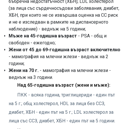
бъбречна недостатъчност (ХБН); LDL холестерол
(за лица със сърдечносъдови заболявания, диабет,
ХБН, при които не се извършва оценка на СС риск
и не е изследван в рамките на диспансерното
наблюдение) - веднъж на 5 години;
Мъже на 45-годишна възраст
- PSA - общ и
свободен - ежегодно;
Жени от 45 до 69-годишна възраст включително
- мамография на млечни жлези - веднъж на 2
години;
Жени на 70 г.
- мамография на млечни жлези -
веднъж на 3 години.
Над 65-годишна възраст (жени и мъже):
ПКК - всяка година, триглицериди - един път
на 5 г.; общ холестерол, HDL за лица без ССЗ,
диабет, ХБН - един път на 5 г.; LDL холестерол за
лица със ССЗ, диабет, ХБН - един път на 5 години.