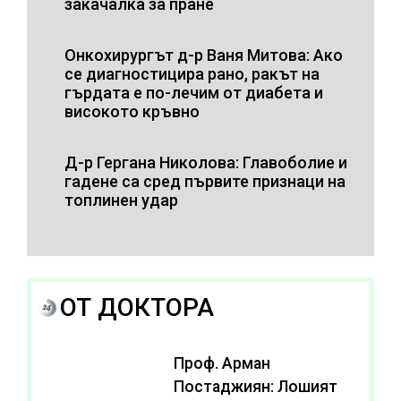
закачалка за пране
Онкохирургът д-р Ваня Митова: Ако
се диагностицира рано, ракът на
гърдата е по-лечим от диабета и
високото кръвно
Д-р Гергана Николова: Главоболие и
гадене са сред първите признаци на
топлинен удар
ОТ ДОКТОРА
Проф. Арман
Постаджиян: Лошият