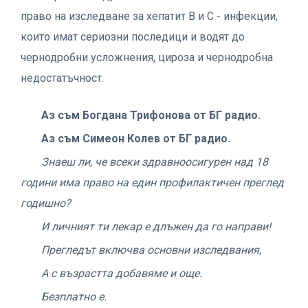
право на изследване за хепатит B и С - инфекции,
които имат сериозни последици и водят до
чернодробни усложнения, цироза и чернодробна
недостатъчност.
Аз съм Богдана Трифонова от БГ радио.
Аз съм Симеон Колев от БГ радио.
Знаеш ли, че всеки здравноосигурен над 18
години има право на един профилактичен преглед
годишно?
И личният ти лекар е длъжен да го направи!
Прегледът включва основни изследвания,
А с възрастта добавяме и още.
Безплатно е.