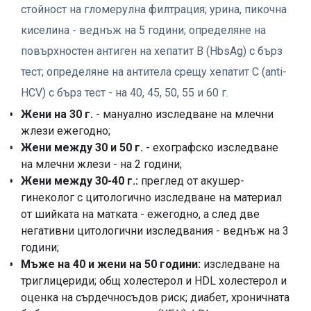
стойност на гломерулна филтрация; урина, пикочна
киселина - веднъж на 5 години; определяне на
повърхностен антиген на хепатит В (HbsAg) с бърз
тест; определяне на антитела срещу хепатит С (anti-
HCV) с бърз тест - на 40, 45, 50, 55 и 60 г.
Жени на 30 г.
- мануално изследване на млечни
жлези ежегодно;
Жени между 30 и 50 г.
- ехографско изследване
на млечни жлези - на 2 години;
Жени между 30-40 г.:
преглед от акушер-
гинеколог с цитологично изследване на материал
от шийката на матката - ежегодно, а след две
негативни цитологични изследвания - веднъж на 3
години;
Мъже на 40 и жени на 50 години:
изследване на
триглицериди; общ холестерол и HDL холестерол и
оценка на сърдечносъдов риск; диабет, хроничната