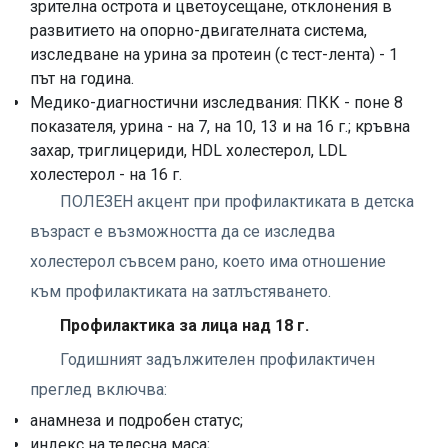
зрителна острота и цветоусещане, отклонения в
развитието на опорно-двигателната система,
изследванe на урина за протеин (с тест-лента) - 1
път на година.
Медико-диагностични изследвания: ПКК - поне 8
показателя, урина - на 7, на 10, 13 и на 16 г.; кръвна
захар, триглицериди, HDL холестерол, LDL
холестерол - на 16 г.
ПОЛЕЗЕН акцент при профилактиката в детска
възраст е възможността да се изследва
холестерол съвсем рано, което има отношение
към профилактиката на затлъстяването.
Профилактика за лица над 18 г.
Годишният задължителен профилактичен
преглед включва:
анамнеза и подробен статус;
индекс на телесна маса;