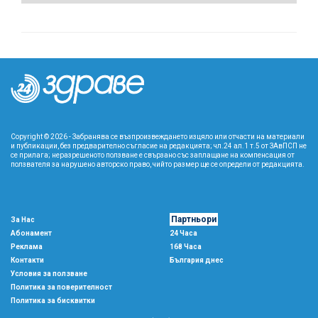
Copyright © 2026 - Забранява се възпроизвеждането изцяло или отчасти на материали
и публикации, без предварително съгласие на редакцията; чл.24 ал.1 т.5 от ЗАвПСП не
се прилага; неразрешеното ползване е свързано със заплащане на компенсация от
ползвателя за нарушено авторско право, чийто размер ще се определи от редакцията.
Партньори
За Нас
Абонамент
24 Часа
Реклама
168 Часа
Контакти
България днес
Условия за ползване
Политика за поверителност
Политика за бисквитки