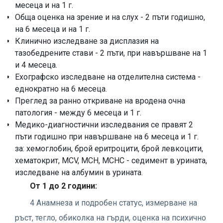
месеца и на 1 г.
Обща оценка на зрение и на слух - 2 пъти годишно,
на 6 месеца и на 1 г.
Клинично изследване за дисплазия на
тазобедрените стави - 2 пъти, при навършване на 1
и 4 месеца.
Ехографско изследване на отделителна система -
еднократно на 6 месеца.
Преглед за ранно откриване на вродена очна
патология - между 6 месеца и 1 г.
Медико-диагностични изследвания се правят 2
пъти годишно при навършване на 6 месеца и 1 г.
за: хемоглобин, брой еритроцити, брой левкоцити,
хематокрит, MCV, MCH, MCHC - седимент в урината,
изследване на албумин в урината.
От 1 до 2 години:
4 Анамнеза и подробен статус, измерване на
ръст, тегло, обиколка на гърди, оценка на психично