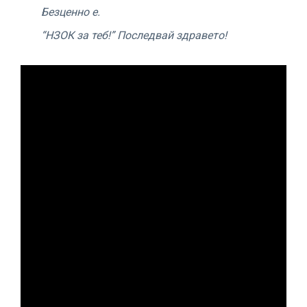
Безценно е.
“НЗОК за теб!” Последвай здравето!