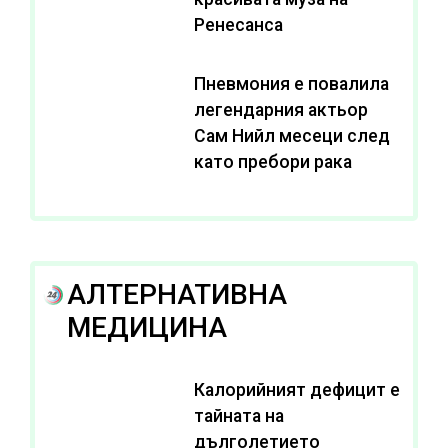
Ренесанса
Пневмония е повалила
легендарния актьор
Сам Нийл месеци след
като пребори рака
АЛТЕРНАТИВНА
МЕДИЦИНА
Калорийният дефицит е
тайната на
дълголетието