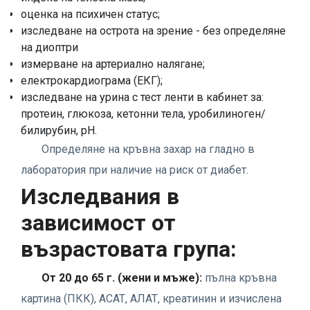
оценка на психичен статус;
изследване на острота на зрение - без определяне
на диоптри
измерване на артериално налягане;
електрокардиограма (ЕКГ);
изследване на урина с тест ленти в кабинет за:
протеин, глюкоза, кетонни тела, уробилиноген/
билирубин, pH.
Определяне на кръвна захар на гладно в
лаборатория при наличие на риск от диабет.
Изследвания в
зависимост
от
възрастовата група:
От 20 до 65 г. (жени и мъже):
пълна кръвна
картина (ПКК), АСАТ, АЛАТ, креатинин и изчислена