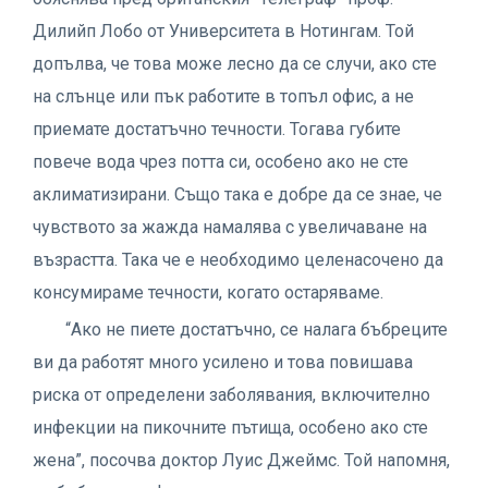
Дилийп Лобо от Университета в Нотингам. Той
допълва, че това може лесно да се случи, ако сте
на слънце или пък работите в топъл офис, а не
приемате достатъчно течности. Тогава губите
повече вода чрез потта си, особено ако не сте
аклиматизирани. Също така е добре да се знае, че
чувството за жажда намалява с увеличаване на
възрастта. Така че е необходимо целенасочено да
консумираме течности, когато остаряваме.
“Ако не пиете достатъчно, се налага бъбреците
ви да работят много усилено и това повишава
риска от определени заболявания, включително
инфекции на пикочните пътища, особено ако сте
жена”, посочва доктор Луис Джеймс. Той напомня,