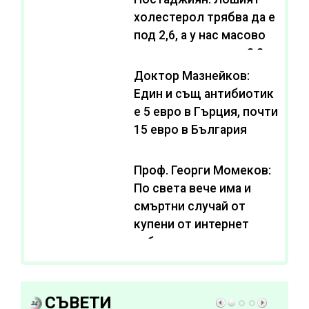
холестерол трябва да е
под 2,6, а у нас масово
се живее с нива от 3,2
Доктор Мазнейков:
Един и същ антибиотик
e 5 евро в Гърция, почти
15 евро в България
Проф. Георги Момеков:
По света вече има и
смъртни случай от
купени от интернет
субстанции за
отслабване
СЪВЕТИ