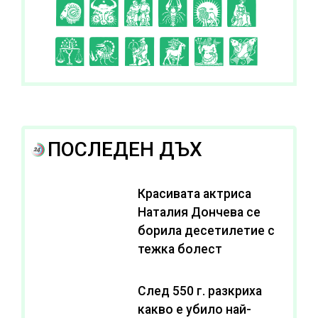
C
D
E
F
G
H
I
J
K
L
A
B
ПОСЛЕДЕН ДЪХ
Красивата актриса
Наталия Дончева се
борила десетилетие с
тежка болест
След 550 г. разкриха
какво е убило най-