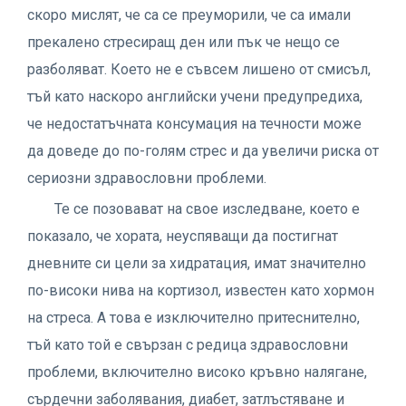
скоро мислят, че са се преуморили, че са имали
прекалено стресиращ ден или пък че нещо се
разболяват. Което не е съвсем лишено от смисъл,
тъй като наскоро английски учени предупредиха,
че недостатъчната консумация на течности може
да доведе до по-голям стрес и да увеличи риска от
сериозни здравословни проблеми.
Те се позовават на свое изследване, което е
показало, че хората, неуспяващи да постигнат
дневните си цели за хидратация, имат значително
по-високи нива на кортизол, известен като хормон
на стреса. А това е изключително притеснително,
тъй като той е свързан с редица здравословни
проблеми, включително високо кръвно налягане,
сърдечни заболявания, диабет, затлъстяване и