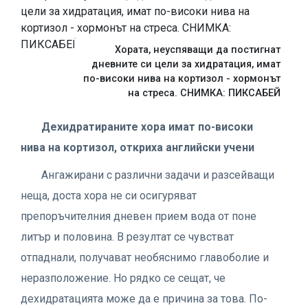
Хората, неуспяващи да постигнат
дневните си цели за хидратация, имат
по-високи нива на кортизол - хормонът
на стреса. СНИМКА: ПИКСАБЕЙ
Дехидратираните
хора имат
по-високи
нива
на кортизол,
откриха
английски
учени
Ангажирани с различни задачи и разсейващи
неща, доста хора не си осигуряват
препоръчителния дневен прием вода от поне
литър и половина. В резултат се чувстват
отпаднали, получават необяснимо главоболие и
неразположение. Но рядко се сещат, че
дехидратацията може да е причина за това. По-