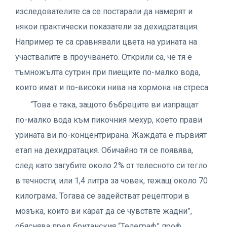
изследователите са се постарали да намерят и
някои практически показатели за дехидратация.
Например те са сравнявали цвета на урината на
участвалите в проучването. Открили са, че тя е
тъмножълта сутрин при пиещите по-малко вода,
които имат и по-високи нива на хормона на стреса.
“Това е така, защото бъбреците ви изпращат
по-малко вода към пикочния мехур, което прави
урината ви по-концентрирана. Жаждата е първият
етап на дехидратация. Обичайно тя се появява,
след като загубите около 2% от телесното си тегло
в течности, или 1,4 литра за човек, тежащ около 70
килограма. Тогава се задействат рецептори в
мозъка, които ви карат да се чувствте жадни”,
обяснява пред британския “Телеграф” проф.