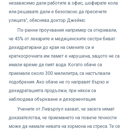
независимо дали работите в офис, шофирате кола
или решавате дали е безопасно да пресечете
улицата”, обяснява доктор Джеймс.
По-ранни проучвания например са откривали,
че 45% от лекарите и медицинските сестри биват
дехидратирани до края на смените си и
краткосрочната им памет е нарушена, защото не са
имали време да пият вода. Когато обаче са
приемали около 300 милилитра, са настъпвали
подобрения. Ако обаче не го направят бързо и
дехидратацията продължи, при някои са
наблюдава объркване и дезориентация.
Учените от Ливърпул казват, че засега нямат
доказателства, че приемането на повече течности
може да намали нивата на хормона на стреса. Те се