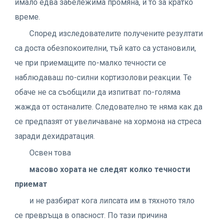
имало едва забележима промяна, и то за кратко
време.
Според изследователите получените резултати
са доста обезпокоителни, тъй като са установили,
че при приемащите по-малко течности се
наблюдаваш по-силни кортизолови реакции. Те
обаче не са съобщили да изпитват по-голяма
жажда от останалите. Следователно те няма как да
се предпазят от увеличаване на хормона на стреса
заради дехидратация.
Освен това
масово хората не следят
колко течности
приемат
и не разбират кога липсата им в тяхното тяло
се превръща в опасност. По тази причина