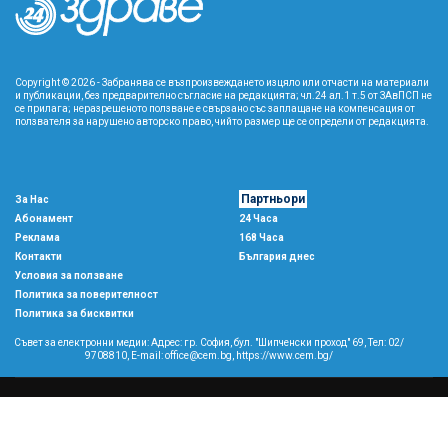
Copyright © 2026 - Забранява се възпроизвеждането изцяло или отчасти на материали
и публикации, без предварително съгласие на редакцията; чл.24 ал.1 т.5 от ЗАвПСП не
се прилага; неразрешеното ползване е свързано със заплащане на компенсация от
ползвателя за нарушено авторско право, чийто размер ще се определи от редакцията.
Партньори
За Нас
Абонамент
24 Часа
Реклама
168 Часа
Контакти
България днес
Условия за ползване
Политика за поверителност
Политика за бисквитки
Съвет за електронни медии: Адрес: гр. София, бул. "Шипченски проход" 69, Тел: 02/
9708810,
E-mail:
office@cem.bg
,
https://www.cem.bg/
Copyright © 2026 All rights reserved
森
This template is made with
by
Colorlib