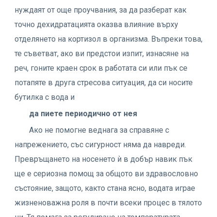
нуждаят от още проучвания, за да разберат как
точно дехидратацията оказва влияние върху
отделянето на кортизол в организма. Въпреки това,
те съветват, ако ви предстои изпит, изнасяне на
реч, гоните краен срок в работата си или пък се
потапяте в друга стресова ситуация, да си носите
бутилка с вода и
да пиете периодично от нея
Ако не помогне веднага за справяне с
напрежението, със сигурност няма да навреди.
Превръщането на носенето ѝ в добър навик пък
ще е сериозна помощ за общото ви здравословно
състояние, защото, както стана ясно, водата играе
жизненоважна роля в почти всеки процес в тялото