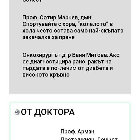
Проф. Сотир Марчев, дмн:
Спортувайте с хора, “колелото” в
хола често остава само най-скъпата
закачалка за пране
Онкохирургът д-р Ваня Митова: Ако
се диагностицира рано, ракът на
гърдата е по-лечим от диабета и
високото кръвно
ОТ ДОКТОРА
Проф. Арман
Постаджиян: Лошият