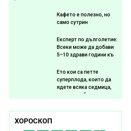
Кафето е полезно, но
само сутрин
Експерт по дълголетие:
Всеки може да добави
5–10 здрави години към
живота си
Ето кои са петте
суперплода, които да
ядете всяка седмица,
за да подобрите
здравето си
ХОРОСКОП