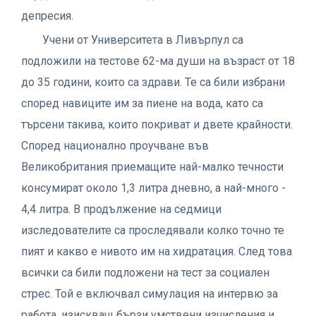
депресия.
Учени от Университета в Ливърпул са
подложили на тестове 62-ма души на възраст от 18
до 35 години, които са здрави. Те са били избрани
според навиците им за пиене на вода, като са
търсени такива, които покриват и двете крайности.
Според национално проучване във
Великобритания приемащите най-малко течности
консумират около 1,3 литра дневно, а най-много -
4,4 литра. В продължение на седмици
изследователите са проследявали колко точно те
пият и какво е нивото им на хидратация. След това
всички са били подложени на тест за социален
стрес. Той е включвал симулация на интервю за
работа, изискващ бързи умствени изчисления и