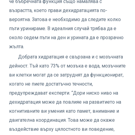
че бъбречната функция също намалява с
възрастта, което прави дехидратацията по-
вероятна. Затова е необходимо да следите колко
пъти уринираме. В идеалния случай трябва да е
около седем пъти на ден и урината да е прозрачно
жълта.
Добрата хидратация е свързана и с мозъчната
дейност. Тъй като 73% от мозъка е вода, мозъчните
ви клетки могат да се затруднят да функционират,
когато не пиете достатъчно течности,
предупреждават експерти. “Дори ниско ниво на
дехидратация може да повлияе на развитието на
когнитивните ви умения като памет, внимание и
двигателна координация. Това може да окаже
въздействие върху цялостното ви поведение,