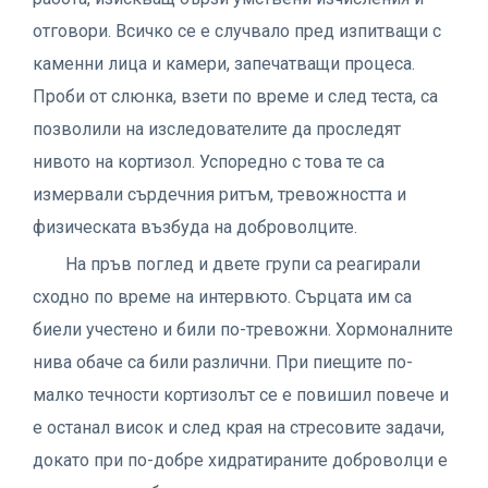
отговори. Всичко се е случвало пред изпитващи с
каменни лица и камери, запечатващи процеса.
Проби от слюнка, взети по време и след теста, са
позволили на изследователите да проследят
нивото на кортизол. Успоредно с това те са
измервали сърдечния ритъм, тревожността и
физическата възбуда на доброволците.
На пръв поглед и двете групи са реагирали
сходно по време на интервюто. Сърцата им са
биели учестено и били по-тревожни. Хормоналните
нива обаче са били различни. При пиещите по-
малко течности кортизолът се е повишил повече и
е останал висок и след края на стресовите задачи,
докато при по-добре хидратираните доброволци е