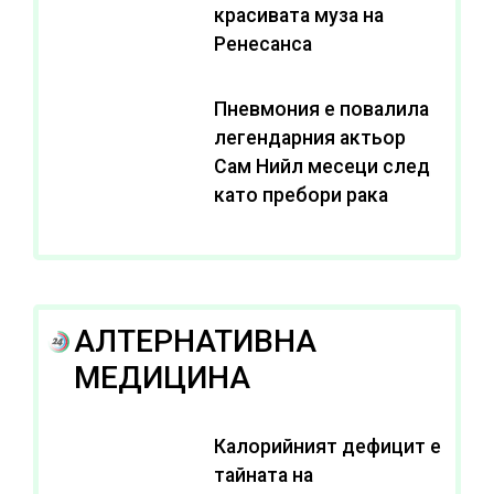
красивата муза на
Ренесанса
Пневмония е повалила
легендарния актьор
Сам Нийл месеци след
като пребори рака
АЛТЕРНАТИВНА
МЕДИЦИНА
Калорийният дефицит е
тайната на