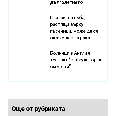
дълголетието
Паразитна гъба,
растяща върху
гъсеници, може да се
окаже лек за рака
Болници в Англия
тестват “калкулатор на
смъртта”
Още от рубриката