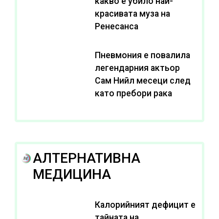
какво е убило най-
красивата муза на
Ренесанса
Пневмония е повалила
легендарния актьор
Сам Нийл месеци след
като пребори рака
АЛТЕРНАТИВНА
МЕДИЦИНА
Калорийният дефицит е
тайната на