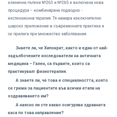
клинични пътеки №263 и №265 е включена нова
процедура – комбинирана подводно -
екстензионна терапия. Тя намира изключително
широко приложение в съвременната практика и
се прилага при множество заболявания.
Знаете ли, че Хипократ, както и един от най-
задълбочените изследователи на античната
медицина – Гален, са първите, които са
практикувалr физиотерапия.
А знаете ли, че това е специалността, която
се грижи за пациентите във всички етапи на
оздравяването им?
А наясно ли сте какво осигурява здравната
каса по това направление?