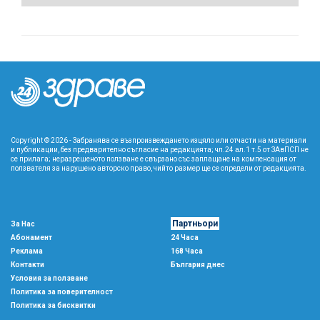
Copyright © 2026 - Забранява се възпроизвеждането изцяло или отчасти на материали
и публикации, без предварително съгласие на редакцията; чл.24 ал.1 т.5 от ЗАвПСП не
се прилага; неразрешеното ползване е свързано със заплащане на компенсация от
ползвателя за нарушено авторско право, чийто размер ще се определи от редакцията.
Партньори
За Нас
Абонамент
24 Часа
Реклама
168 Часа
Контакти
България днес
Условия за ползване
Политика за поверителност
Политика за бисквитки