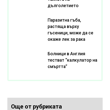
дълголетието
Паразитна гъба,
растяща върху
гъсеници, може да се
окаже лек за рака
Болници в Англия
тестват “калкулатор на
смъртта”
Още от рубриката