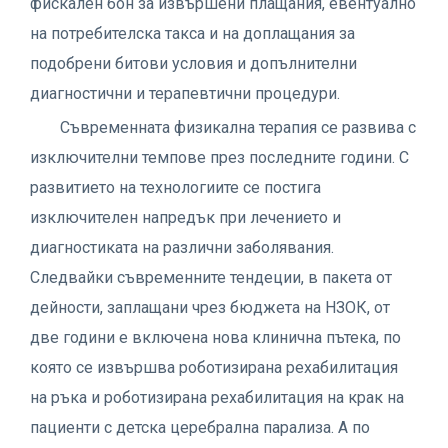
фискален бон за извършени плащания, евентуално
на потребителска такса и на доплащания за
подобрени битови условия и допълнителни
диагностични и терапевтични процедури.
Съвременната физикална терапия се развива с
изключителни темпове през последните години. С
развитието на технологиите се постига
изключителен напредък при лечението и
диагностиката на различни заболявания.
Следвайки съвременните тендеции, в пакета от
дейности, заплащани чрез бюджета на НЗОК, от
две години е включена нова клинична пътека, по
която се извършва роботизирана рехабилитация
на ръка и роботизирана рехабилитация на крак на
пациенти с детска церебрална парализа. А по