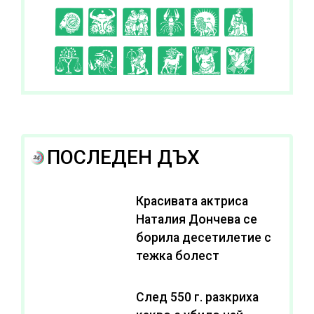
C
D
E
F
G
H
I
J
K
L
A
B
ПОСЛЕДЕН ДЪХ
Красивата актриса
Наталия Дончева се
борила десетилетие с
тежка болест
След 550 г. разкриха