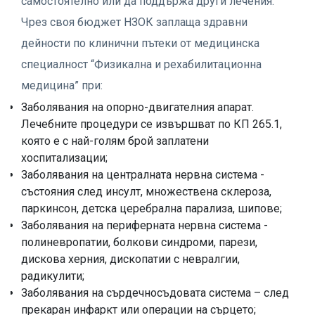
самостоятелно или да поддържа други лечения.
Чрез своя бюджет НЗОК заплаща здравни
дейности по клинични пътеки от медицинска
специалност “Физикална и рехабилитационна
медицина” при:
Заболявания на опорно-двигателния апарат.
Лечебните процедури се извършват по КП 265.1,
която е с най-голям брой заплатени
хоспитализации;
Заболявания на централната нервна система -
състояния след инсулт, множествена склероза,
паркинсон, детска церебрална парализа, шипове;
Заболявания на периферната нервна система -
полиневропатии, болкови синдроми, парези,
дискова херния, дископатии с невралгии,
радикулити;
Заболявания на сърдечносъдовата система – след
прекаран инфаркт или операции на сърцето;