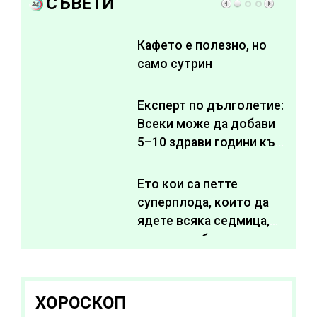
СЪВЕТИ
Кафето е полезно, но
само сутрин
Експерт по дълголетие:
Всеки може да добави
5–10 здрави години към
живота си
Ето кои са петте
суперплода, които да
ядете всяка седмица,
за да подобрите
здравето си
ХОРОСКОП