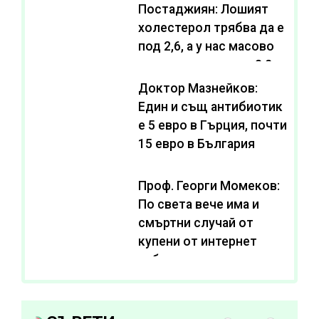
Постаджиян: Лошият
холестерол трябва да е
под 2,6, а у нас масово
се живее с нива от 3,2
Доктор Мазнейков:
Един и същ антибиотик
e 5 евро в Гърция, почти
15 евро в България
Проф. Георги Момеков:
По света вече има и
смъртни случай от
купени от интернет
субстанции за
отслабване