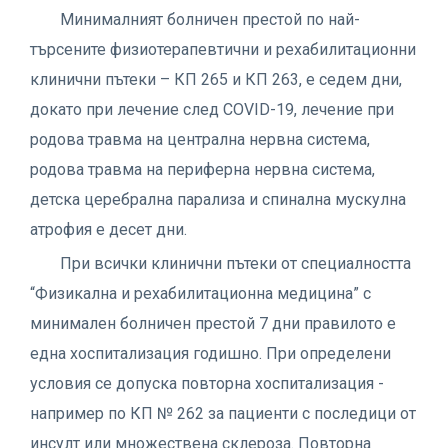
Минималният болничен престой по най-
търсените физиотерапевтични и рехабилитационни
клинични пътеки – КП 265 и КП 263, е седем дни,
докато при лечение след COVID-19, лечение при
родова травма на централна нервна система,
родова травма на периферна нервна система,
детска церебрална парализа и спинална мускулна
атрофия е десет дни.
При всички клинични пътеки от специалността
“Физикална и рехабилитационна медицина” с
минимален болничен престой 7 дни правилото е
една хоспитализация годишно. При определени
условия се допуска повторна хоспитализация -
например по КП № 262 за пациенти с последици от
инсулт или множествена склероза. Повторна