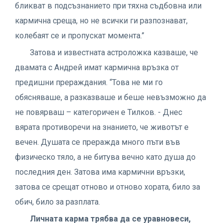
бликват в подсъзнанието при тяхна съдбовна или
кармична среща, но не всички ги разпознават,
колебаят се и пропускат момента.”
Затова и известната астроложка казваше, че
двамата с Андрей имат кармична връзка от
предишни прераждания. “Това не ми го
обясняваше, а разказваше и беше невъзможно да
не повярваш – категоричен е Тилков. - Днес
вярата противоречи на знанието, че животът е
вечен. Душата се преражда много пъти във
физическо тяло, а не битува вечно като душа до
последния ден. Затова има кармични връзки,
затова се срещат отново и отново хората, било за
обич, било за разплата.
Личната карма трябва да се уравновеси,