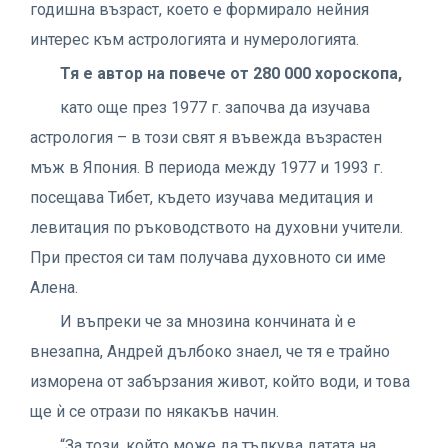
годишна възраст, което е формирало нейния
интерес към астрологията и нумерологията.
Тя е автор на повече от 280 000 хороскопа,
като още през 1977 г. започва да изучава
астрология – в този свят я въвежда възрастен
мъж в Япония. В периода между 1977 и 1993 г.
посещава Тибет, където изучава медитация и
левитация по ръководството на духовни учители.
При престоя си там получава духовното си име
Алена.
И въпреки че за мнозина кончината ѝ е
внезапна, Андрей дълбоко знаел, че тя е трайно
изморена от забързания живот, който води, и това
ще ѝ се отрази по някакъв начин.
“За този, който може да тълкува датата на