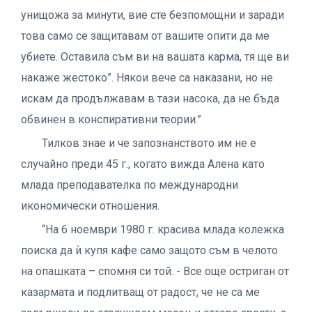
унищожа за минути, вие сте безпомощни и заради
това само се защитавам от вашите опити да ме
убиете. Оставила съм ви на вашата карма, тя ще ви
накаже жестоко”. Някои вече са наказани, но не
искам да продължавам в тази насока, да не бъда
обвинен в конспиративни теории.”
Тилков знае и че запознанството им не е
случайно преди 45 г., когато вижда Алена като
млада преподавателка по международни
икономически отношения.
“На 6 ноември 1980 г. красива млада колежка
поиска да ѝ купя кафе само защото съм в челото
на опашката – спомня си той. - Все още остриган от
казармата и подлитващ от радост, че не са ме