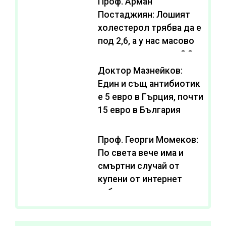
Проф. Арман
Постаджиян: Лошият
холестерол трябва да е
под 2,6, а у нас масово
се живее с нива от 3,2
Доктор Мазнейков:
Един и същ антибиотик
e 5 евро в Гърция, почти
15 евро в България
Проф. Георги Момеков:
По света вече има и
смъртни случай от
купени от интернет
субстанции за
отслабване