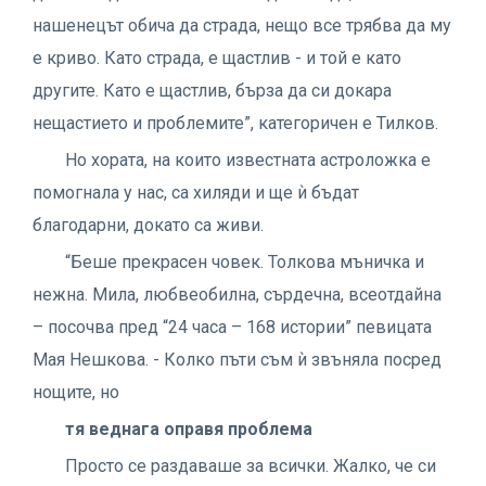
нашенецът обича да страда, нещо все трябва да му
е криво. Като страда, е щастлив - и той е като
другите. Като е щастлив, бърза да си докара
нещастието и проблемите”, категоричен е Тилков.
Но хората, на които известната астроложка е
помогнала у нас, са хиляди и ще ѝ бъдат
благодарни, докато са живи.
“Беше прекрасен човек. Толкова мъничка и
нежна. Мила, любвеобилна, сърдечна, всеотдайна
– посочва пред “24 часа – 168 истории” певицата
Мая Нешкова. - Колко пъти съм ѝ звъняла посред
нощите, но
тя веднага оправя проблема
Просто се раздаваше за всички. Жалко, че си