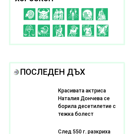
C
D
E
F
G
H
I
J
K
L
A
B
ПОСЛЕДЕН ДЪХ
Красивата актриса
Наталия Дончева се
борила десетилетие с
тежка болест
След 550 г. разкриха