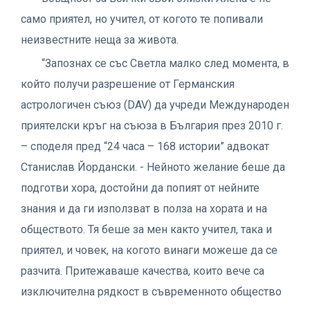
само приятел, но учител, от когото те попивали
неизвестните неща за живота.
“Запознах се със Светла малко след момента, в
който получи разрешение от Германския
астрологичен съюз (DAV) да учреди Международен
приятелски кръг на съюза в България през 2010 г.
– споделя пред “24 часа – 168 истории” адвокат
Станислав Йордански. - Нейното желание беше да
подготви хора, достойни да попият от нейните
знания и да ги използват в полза на хората и на
обществото. Тя беше за мен както учител, така и
приятел, и човек, на когото винаги можеше да се
разчита. Притежаваше качества, които вече са
изключителна рядкост в съвременното общество