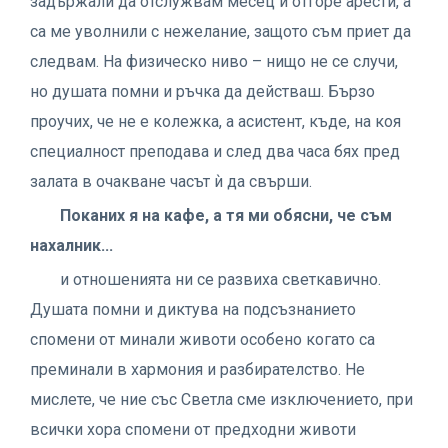
задържали да отслужвам месец и отгоре арести, а
са ме уволнили с нежелание, защото съм приет да
следвам. На физическо ниво – нищо не се случи,
но душата помни и ръчка да действаш. Бързо
проучих, че не е колежка, а асистент, къде, на коя
специалност преподава и след два часа бях пред
залата в очакване часът ѝ да свърши.
Поканих я на кафе, а тя ми обясни, че съм
нахалник...
и отношенията ни се развиха светкавично.
Душата помни и диктува на подсъзнанието
спомени от минали животи особено когато са
преминали в хармония и разбирателство. Не
мислете, че ние със Светла сме изключението, при
всички хора спомени от предходни животи