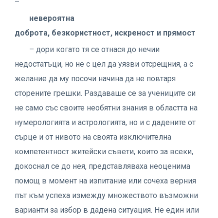
–
невероятна
доброта, безкористност, искреност и прямост
– дори когато тя се отнася до нечии
недостатъци, но не с цел да уязви отсрещния, а с
желание да му посочи начина да не повтаря
сторените грешки. Раздаваше се за учениците си
не само със своите необятни знания в областта на
нумерологията и астрологията, но и с дадените от
сърце и от нивото на своята изключителна
компетентност житейски съвети, които за всеки,
докоснал се до нея, представляваха неоценима
помощ в момент на изпитание или сочеха верния
път към успеха измежду множеството възможни
варианти за избор в дадена ситуация. Не един или