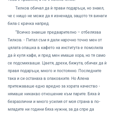
Тилков обичал да ѝ прави подаръци, но знаел,
че с нищо не може да я изненада, защото тя винаги
била с крачка напред.
“Всичко знаеше предварително – отбелязва
Тилков. - Питал съм я дали нарочно точно мен от
цялата опашка в кафето на института е помолила
да ѝ купя кафе, и пред мен имаше хора, но тя само
се подсмихваше. Цветя, дрехи, бижута, обичах да ѝ
правя подаръци, много и постоянно. Последните
така и си останаха в опаковките. Но Алена
притежаваше едно вредно за хората качество -
нямаше никакво отношение към парите. Бяха ѝ
безразлични и много усилия от моя страна в по-
младите ни години бяха нужни, за да спре да