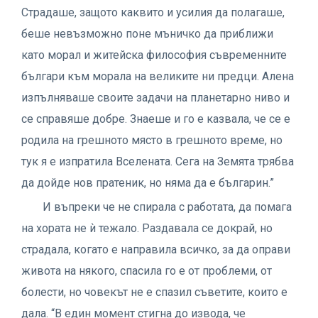
Страдаше, защото каквито и усилия да полагаше,
беше невъзможно поне мъничко да приближи
като морал и житейска философия съвременните
българи към морала на великите ни предци. Алена
изпълняваше своите задачи на планетарно ниво и
се справяше добре. Знаеше и го е казвала, че се е
родила на грешното място в грешното време, но
тук я е изпратила Вселената. Сега на Земята трябва
да дойде нов пратеник, но няма да е българин.”
И въпреки че не спирала с работата, да помага
на хората не ѝ тежало. Раздавала се докрай, но
страдала, когато е направила всичко, за да оправи
живота на някого, спасила го е от проблеми, от
болести, но човекът не е спазил съветите, които е
дала. “В един момент стигна до извода, че