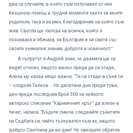
два са случаите, в които съм получавал от нея
безценна помощ в трудни моменти както за моите
родители, така и за мен, благодарение на която съм
жив. Светла ще липсва на всички, които я
познаваха и обичаха, на България и на света със
своите уникални знания, доброта и човечност.”
А съпругът ѝ Андрей знае, че двамата ще се
видят отново, защото малко преди да си отиде,
Алена му казва нещо важно. “Тя си отиде в съня си
– споделя Тилков. - Но десетина дни преди това,
ден преди последния брой 300 на нейното
авторско списание “Кармичният кръг” да влезе в
печат, написа: “Бъдете смели, следвайте съветите
на Съдбата си, чийто тълкувател съм аз, защото
дойдох Светлина да ви дам! Но звездите обратно