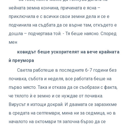
нейната земна кончина, причината е ясна –
приключила е с всички свои земни дела и се е
подчинила на съдбата да се върне там, откъдето е
дошла – подчертава той. - Тя беше наясно. Според
мен
ковидът беше ускорителят на вече крайната
ѝ преумора
Светла работеше в последните 6-7 години без
почивка, събота и неделя, все работата беше на
първо място. Така и отказа да се съобрази с факта,
че тялото ѝ е земно и се нуждае от почивка.
Вирусът я изтощи докрай. И двамата се заразихме
в средата на септември, мина ни за седмица, но в
началото на октомври тя започна бързо да се