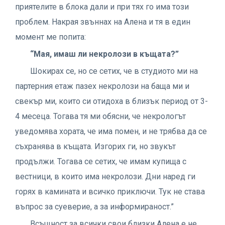
приятелите в блока дали и при тях го има този
проблем. Накрая звъннах на Алена и тя в един
момент ме попита:
“Мая, имаш ли некролози в къщата?”
Шокирах се, но се сетих, че в студиото ми на
партерния етаж пазех некролози на баща ми и
свекър ми, които си отидоха в близък период от 3-
4 месеца. Тогава тя ми обясни, че некрологът
уведомява хората, че има помен, и не трябва да се
съхранява в къщата. Изгорих ги, но звукът
продължи. Тогава се сетих, че имам купища с
вестници, в които има некролози. Дни наред ги
горях в камината и всичко приключи. Тук не става
въпрос за суеверие, а за информираност.”
Всъщност за всички свои близки Алена е не