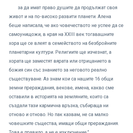
за да имат право душите да продължат своя
живот и на по-високо развити планети. Алена
беше написала, че ако човечеството не успее да се
самоунищожи, в края на XXIII век тогавашните
хора ще се влеят в семейството на безбройните
планетарни култури. Религиите ще изчезнат, а
хората ще заместят вярата или отрицанието в
божия син със знанието за неговото реално
съществуване. Аз знам кои са нашите 16 общи
земни прераждания, векове, имена, какво сме
оставили в историята на земляните, които са
създали тази кармична връзка, събираща ни
отново и отново. Но пак казвам, не са малко
човешките същества, имащи общи прераждания.
Това е правило, а не е изключение.”