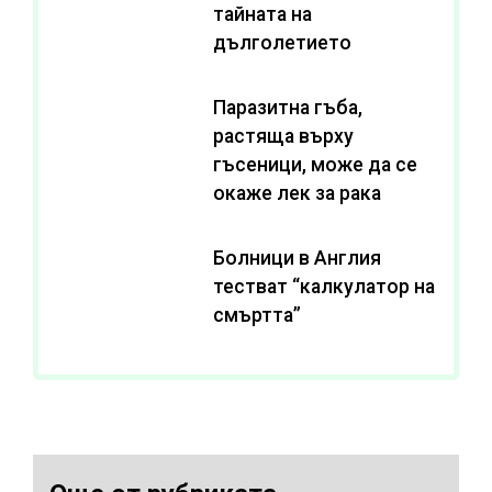
тайната на
дълголетието
Паразитна гъба,
растяща върху
гъсеници, може да се
окаже лек за рака
Болници в Англия
тестват “калкулатор на
смъртта”