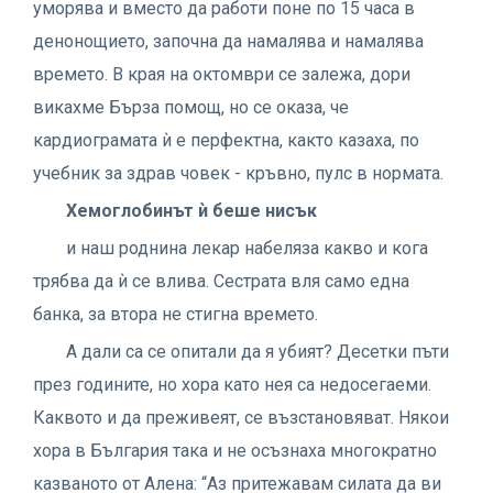
уморява и вместо да работи поне по 15 часа в
денонощието, започна да намалява и намалява
времето. В края на октомври се залежа, дори
викахме Бърза помощ, но се оказа, че
кардиограмата ѝ е перфектна, както казаха, по
учебник за здрав човек - кръвно, пулс в нормата.
Хемоглобинът ѝ беше нисък
и наш роднина лекар набеляза какво и кога
трябва да ѝ се влива. Сестрата вля само една
банка, за втора не стигна времето.
А дали са се опитали да я убият? Десетки пъти
през годините, но хора като нея са недосегаеми.
Каквото и да преживеят, се възстановяват. Някои
хора в България така и не осъзнаха многократно
казваното от Алена: “Аз притежавам силата да ви