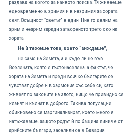
раздава на когото за каквото поиска. Тя живееше
едновременно в зримия и в незримия за хората
свят. Всъщност “светът” е един. Ние го делим на
зрим и незрим заради затвореното трето око на
хората.
Не ѝ тежеше това, което “виждаше”,
не само на Земята, а и къде ли не във
Вселената, която е гъстонаселена, а фактът, че
хората на Земята и преди всичко българите се
чувстват добре и в хармония със себе си, като
живеят по законите на злото, нищо че привидно се
кланят и кълнат в доброто. Такива популации
обикновено се маргинализират, което много я
натъжаваше, защото родът ѝ по бащина линия е от
арийските българи, заселили се в Бавария.