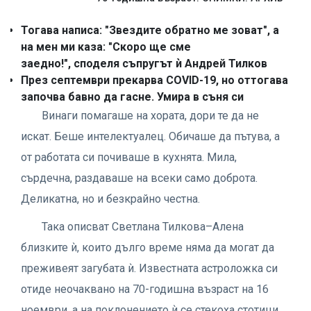
Тогава написа: "Звездите обратно ме зоват", а
на мен ми каза: "Скоро ще сме
заедно!", споделя съпругът ѝ Андрей Тилков
През септември прекарва COVID-19, но оттогава
започва бавно да гасне. Умира в съня си
Винаги помагаше на хората, дори те да не
искат. Беше интелектуалец. Обичаше да пътува, а
от работата си почиваше в кухнята. Мила,
сърдечна, раздаваше на всеки само доброта.
Деликатна, но и безкрайно честна.
Така описват Светлана Тилкова–Алена
близките ѝ, които дълго време няма да могат да
преживеят загубата ѝ. Известната астроложка си
отиде неочаквано на 70-годишна възраст на 16
ноември, а на поклонението ѝ се стекоха стотици