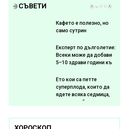
СЪВЕТИ
Кафето е полезно, но
само сутрин
Експерт по дълголетие:
Всеки може да добави
5–10 здрави години към
живота си
Ето кои са петте
суперплода, които да
ядете всяка седмица,
за да подобрите
здравето си
ХОРОСКОП