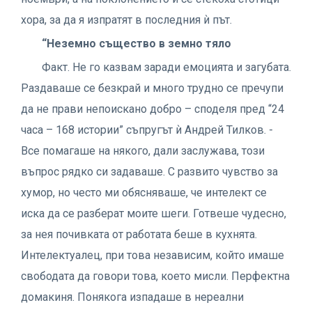
хора, за да я изпратят в последния ѝ път.
“Неземно същество в земно тяло
Факт. Не го казвам заради емоцията и загубата.
Раздаваше се безкрай и много трудно се пречупи
да не прави непоискано добро – споделя пред “24
часа – 168 истории” съпругът ѝ Андрей Тилков. -
Все помагаше на някого, дали заслужава, този
въпрос рядко си задаваше. С развито чувство за
хумор, но често ми обясняваше, че интелект се
иска да се разберат моите шеги. Готвеше чудесно,
за нея почивката от работата беше в кухнята.
Интелектуалец, при това независим, който имаше
свободата да говори това, което мисли. Перфектна
домакиня. Понякога изпадаше в нереални