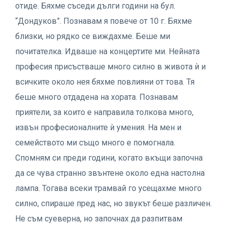
отиде. Бяхме съседи дълги години на бул.
“Дондуков”. Познавам я повече от 10 г. Бяхме
близки, но рядко се виждахме. Беше ми
почитателка. Идваше на концертите ми. Нейната
професия присъстваше много силно в живота ѝ и
всичките около нея бяхме повлияни от това. Тя
беше много отдадена на хората. Познавам
приятели, за които е направила толкова много,
извън професионалните ѝ умения. На мен и
семейството ми също много е помогнала.
Спомням си преди години, когато вкъщи започна
да се чува странно звънтене около една настолна
лампа. Тогава всеки трамвай го усещахме много
силно, спираше пред нас, но звукът беше различен.
Не съм суеверна, но започнах да разпитвам