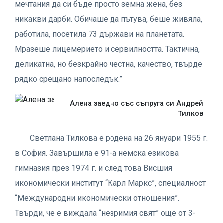
мечтания да си бъде просто земна жена, без
никакви дарби. Обичаше да пътува, беше живяла,
работила, посетила 73 държави на планетата.
Мразеше лицемерието и сервилността. Тактична,
деликатна, но безкрайно честна, качество, твърде
рядко срещано напоследък.”
Алена заедно със съпруга си Андрей
Тилков
Светлана Тилкова е родена на 26 януари 1955 г.
в София. Завършила е 91-а немска езикова
гимназия през 1974 г. и след това Висшия
икономически институт “Карл Маркс”, специалност
“Международни икономически отношения”.
Твърди, че е виждала “незримия свят” още от 3-