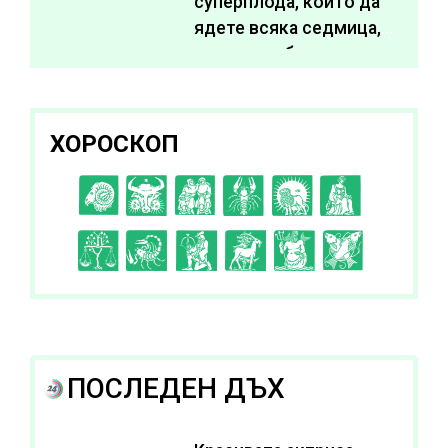
суперплода, които да
ядете всяка седмица,
за да подобрите
здравето си
ХОРОСКОП
C
D
E
F
G
H
I
J
K
L
A
B
ПОСЛЕДЕН ДЪХ