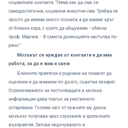
социалните контакти. “Няма как да сме си
самодостатъчни, социални животни сме. Трябва не
просто да имаме много познати, а да имаме кръг
от близки хора, с които да общуваме - обясни
проф. Марчев. - В самота деменцията настъпва по-
рано.”
Мозъкът се нуждае от контакти и да има
работа, за да е жив и свеж
Близките приятели и роднини ни помагат да
оцелеем и да живеем по-дълго, съветва лекарят.
Ограничаването на постъпващата в мозъка
информация дава тласък на умственото
остаряване. Голяма част от нужните му данни
мозъкът получава чрез слуховите и зрителните
възприятия. Затова недочуването и