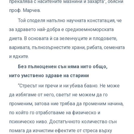
прекалява с наситените мазнини и захарта”, обясни
проф. Марчев.
Той споделя напълно научната констатация, че
за здравето най-добра е средиземноморската
диета. В основата ѝ са зеленчуците и плодовете,
варивата, пълнозърнестите храни, рибата, семената
и ядките.
Без пълноценен сън няма нито общо,
нито умствено здраве на старини
“Стресът ни пречи и ни убива бавно. Не може
да избягаме от него, светът не можем да го
променим, затова ние трябва да променим начина,
по който го отработваме на физическо и
психическо ниво. Достатъчното количество сън
помага да изчистим ефектите от стреса върху