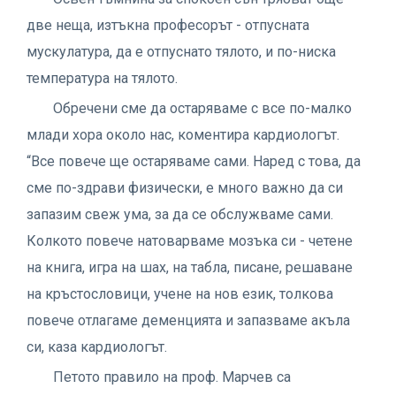
две неща, изтъкна професорът - отпусната
мускулатура, да е отпуснато тялото, и по-ниска
температура на тялото.
Обречени сме да остаряваме с все по-малко
млади хора около нас, коментира кардиологът.
“Все повече ще остаряваме сами. Наред с това, да
сме по-здрави физически, е много важно да си
запазим свеж ума, за да се обслужваме сами.
Колкото повече натоварваме мозъка си - четене
на книга, игра на шах, на табла, писане, решаване
на кръстословици, учене на нов език, толкова
повече отлагаме деменцията и запазваме акъла
си, каза кардиологът.
Петото правило на проф. Марчев са