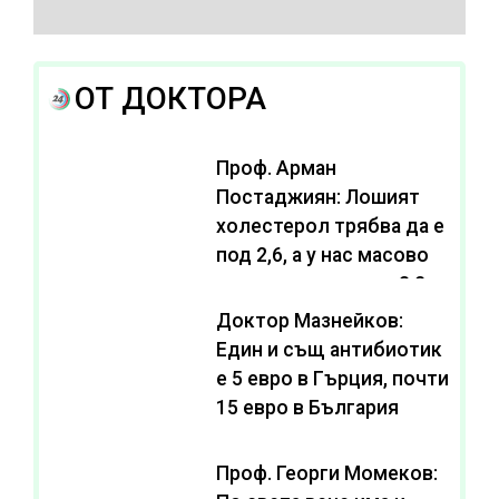
ОТ ДОКТОРА
Проф. Арман
Постаджиян: Лошият
холестерол трябва да е
под 2,6, а у нас масово
се живее с нива от 3,2
Доктор Мазнейков:
Един и същ антибиотик
e 5 евро в Гърция, почти
15 евро в България
Проф. Георги Момеков: