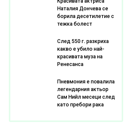
Красивата актриса
Наталия Дончева се
борила десетилетие с
тежка болест
След 550 г. разкриха
какво е убило най-
красивата муза на
Ренесанса
Пневмония е повалила
легендарния актьор
Сам Нийл месеци след
като пребори рака