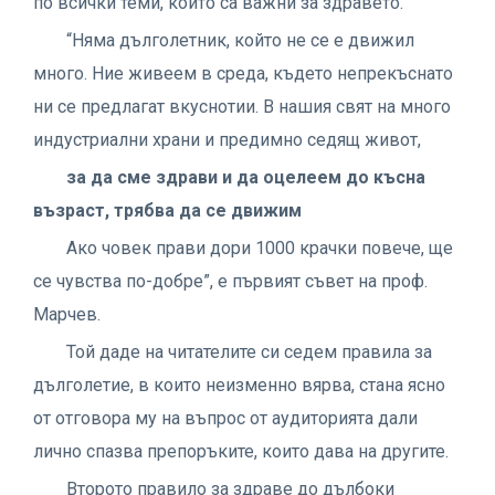
по всички теми, които са важни за здравето.
“Няма дълголетник, който не се е движил
много. Ние живеем в среда, където непрекъснато
ни се предлагат вкуснотии. В нашия свят на много
индустриални храни и предимно седящ живот,
за да сме здрави и да оцелеем до късна
възраст, трябва да се движим
Ако човек прави дори 1000 крачки повече, ще
се чувства по-добре”, е първият съвет на проф.
Марчев.
Той даде на читателите си седем правила за
дълголетие, в които неизменно вярва, стана ясно
от отговора му на въпрос от аудиторията дали
лично спазва препоръките, които дава на другите.
Второто правило за здраве до дълбоки