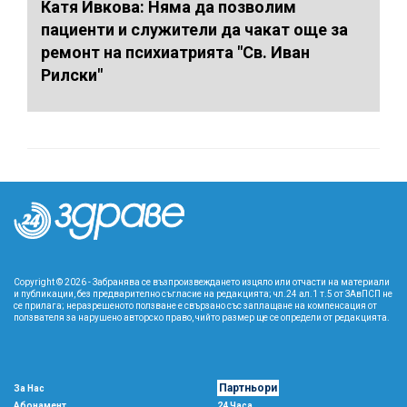
Катя Ивкова: Няма да позволим
пациенти и служители да чакат още за
ремонт на психиатрията "Св. Иван
Рилски"
Copyright © 2026 - Забранява се възпроизвеждането изцяло или отчасти на материали
и публикации, без предварително съгласие на редакцията; чл.24 ал.1 т.5 от ЗАвПСП не
се прилага; неразрешеното ползване е свързано със заплащане на компенсация от
ползвателя за нарушено авторско право, чийто размер ще се определи от редакцията.
Партньори
За Нас
Абонамент
24 Часа