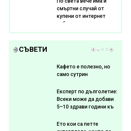
По света вече има и
смъртни случай от
купени от интернет
субстанции за
отслабване
СЪВЕТИ
Кафето е полезно, но
само сутрин
Експерт по дълголетие:
Всеки може да добави
5–10 здрави години към
живота си
Ето кои са петте