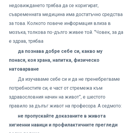
недовиждането трябва да се коригират,
съвременната медицина има достатъчно средства
за това. Колкото повече информация влиза в
мозъка, толкова по-дълго живее той. “Човек, за да
е здрав, трябва
да познава добре себе си, какво му
понася, коя храна, напитка, физическо
натоварване
Да изучаваме себе си и да не пренебрегваме
потребностите си, е част от стремежа към
здравословния начин на живот”, е шестото
правило за дълъг живот на професора. А седмото:
не пропускайте доказаните в живота
хигиенни навици и профилактичните прегледи