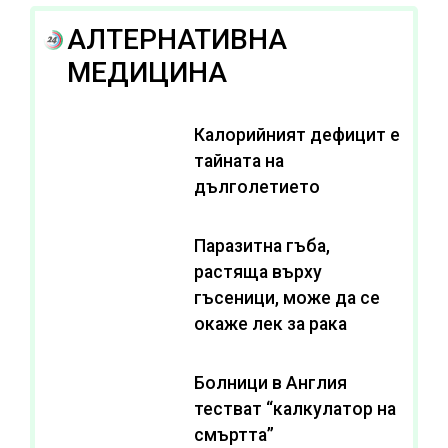
АЛТЕРНАТИВНА
МЕДИЦИНА
Калорийният дефицит е
тайната на
дълголетието
Паразитна гъба,
растяща върху
гъсеници, може да се
окаже лек за рака
Болници в Англия
тестват “калкулатор на
смъртта”