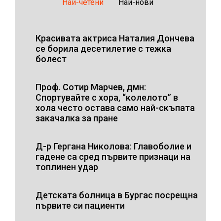
Най-четени
Най-нови
Красивата актриса Наталия Дончева
се борила десетилетие с тежка
болест
Проф. Сотир Марчев, дмн:
Спортувайте с хора, “колелото” в
хола често остава само най-скъпата
закачалка за пране
Д-р Гергана Николова: Главоболие и
гадене са сред първите признаци на
топлинен удар
Детската болница в Бургас посрещна
първите си пациенти