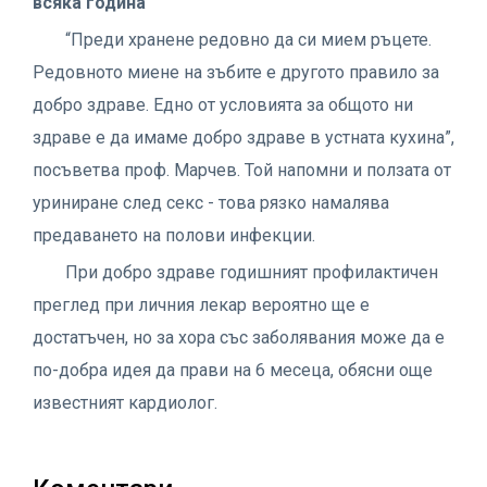
всяка година
“Преди хранене редовно да си мием ръцете.
Редовното миене на зъбите е другото правило за
добро здраве. Едно от условията за общото ни
здраве е да имаме добро здраве в устната кухина”,
посъветва проф. Марчев. Той напомни и ползата от
уриниране след секс - това рязко намалява
предаването на полови инфекции.
При добро здраве годишният профилактичен
преглед при личния лекар вероятно ще е
достатъчен, но за хора със заболявания може да е
по-добра идея да прави на 6 месеца, обясни още
известният кардиолог.