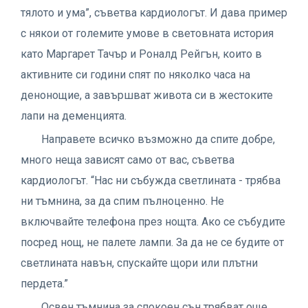
тялото и ума”, съветва кардиологът. И дава пример
с някои от големите умове в световната история
като Маргарет Тачър и Роналд Рейгън, които в
активните си години спят по няколко часа на
денонощие, а завършват живота си в жестоките
лапи на деменцията.
Направете всичко възможно да спите добре,
много неща зависят само от вас, съветва
кардиологът. “Нас ни събужда светлината - трябва
ни тъмнина, за да спим пълноценно. Не
включвайте телефона през нощта. Ако се събудите
посред нощ, не палете лампи. За да не се будите от
светлината навън, спускайте щори или плътни
пердета.”
Освен тъмнина за спокоен сън трябват още