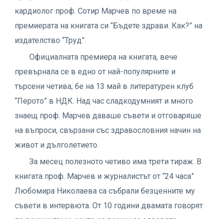
кардиолог проф. Сотир Марчев по време на
премиерата на книгата си “Бъдете здрави. Как?” на
издателство “Труд”.
Официалната премиера на книгата, вече
превърнала се в едно от най-популярните и
търсени четива, бе на 13 май в литературен клуб
“Перото” в НДК. Над час сладкодумният и много
знаещ проф. Марчев даваше съвети и отговаряше
на въпроси, свързани със здравословния начин на
живот и дълголетието.
За месец полезното четиво има трети тираж. В
книгата проф. Марчев и журналистът от “24 часа”
Любомира Николаева са събрали безценните му
съвети в интервюта. От 10 години двамата говорят