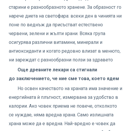
старини е разнообразното хранене. За образност го
нарече диета на светофара: всеки ден в чинията ни
поне по веднъж да присъстват естествено
червени, зелени и жълти храни. Всяка група
осигурява различни витамини, минерали и
антиоксиданти и когато редовно влизат в менюто,
ни зареждат с разнообразни ползи за здравето
Още древните лекари са стигнали
до заключението, че ние сме това, което ядем
Но освен качеството на храната има значение и
енергийната ѝ плътност, измервана за удобство в
калории. Ако човек приема не повече, отколкото
се нуждае, няма вредна храна. Само излишната
храна може да е вредна. Най-вредно е човек да