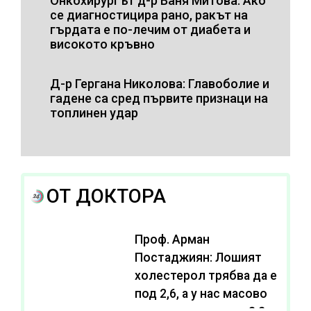
Онкохирургът д-р Ваня Митова: Ако
се диагностицира рано, ракът на
гърдата е по-лечим от диабета и
високото кръвно
Д-р Гергана Николова: Главоболие и
гадене са сред първите признаци на
топлинен удар
ОТ ДОКТОРА
Проф. Арман
Постаджиян: Лошият
холестерол трябва да е
под 2,6, а у нас масово