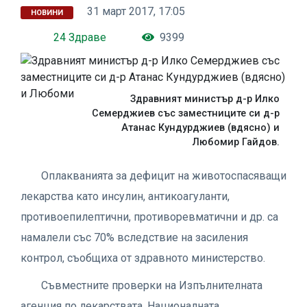
31 март 2017, 17:05
НОВИНИ
24 Здраве
9399
Здравният министър д-р Илко
Семерджиев със заместниците си д-р
Атанас Кундурджиев (вдясно) и
Любомир Гайдов.
Оплакванията за дефицит на животоспасяващи
лекарства като инсулин, антикоагуланти,
противоепилептични, противоревматични и др. са
намалели със 70% вследствие на засиления
контрол, съобщиха от здравното министерство.
Съвместните проверки на Изпълнителната
агенция по лекарствата, Националната