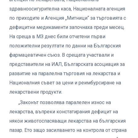
здравноосигурителна каса, Националната агенция
по приходите и Агенция „Митници“ за търговията с
дефицитни медикаменти започнаха преди месец.
На среща в МЗ днес били отчетени първи
положителни резултати по данни на Българския
фармацевтичен съюз. В срещата участвали и
представители на ИАЛ, Българската асоциация за
развитие на паралелна търговия на лекарства и
Националния съвет за цени и реимбурсиране на
лекарствени продукти.
„Законът позволява паралелен износ на
лекарства, въпреки констатирания дефицит на
някои животоспасяващи лекарства на българския
пазар. Ето защо засилването на контрола от страна