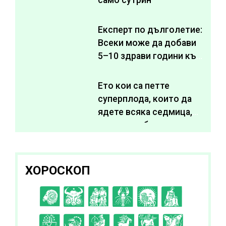
Експерт по дълголетие:
Всеки може да добави
5–10 здрави години към
живота си
Ето кои са петте
суперплода, които да
ядете всяка седмица,
за да подобрите
здравето си
ХОРОСКОП
C
D
E
F
G
H
I
J
K
L
A
B