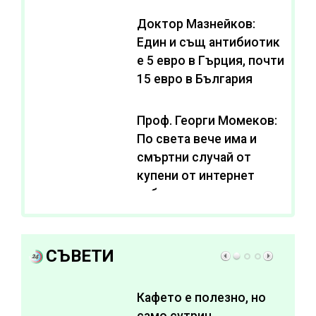
се живее с нива от 3,2
Доктор Мазнейков:
Един и същ антибиотик
e 5 евро в Гърция, почти
15 евро в България
Проф. Георги Момеков:
По света вече има и
смъртни случай от
купени от интернет
субстанции за
отслабване
СЪВЕТИ
Кафето е полезно, но
само сутрин