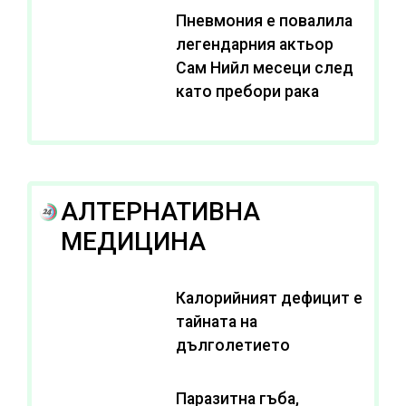
Пневмония е повалила
легендарния актьор
Сам Нийл месеци след
като пребори рака
АЛТЕРНАТИВНА
МЕДИЦИНА
Калорийният дефицит е
тайната на
дълголетието
Паразитна гъба,