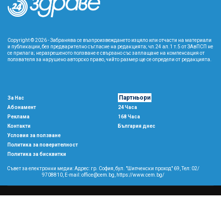
Copyright © 2026 - Забранява се възпроизвеждането изцяло или отчасти на материали
и публикации, без предварително съгласие на редакцията; чл.24 ал.1 т.5 от ЗАвПСП не
се прилага; неразрешеното ползване е свързано със заплащане на компенсация от
ползвателя за нарушено авторско право, чийто размер ще се определи от редакцията.
Партньори
За Нас
Абонамент
24 Часа
Реклама
168 Часа
Контакти
България днес
Условия за ползване
Политика за поверителност
Политика за бисквитки
Съвет за електронни медии: Адрес: гр. София, бул. "Шипченски проход" 69, Тел: 02/
9708810,
E-mail:
office@cem.bg
,
https://www.cem.bg/
Copyright © 2026 All rights reserved
森
This template is made with
by
Colorlib