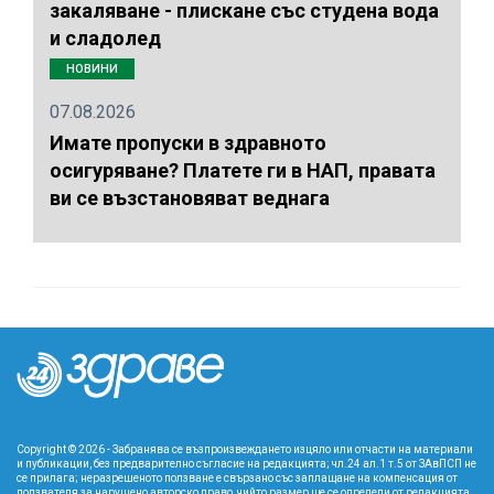
закаляване - плискане със студена вода
и сладолед
НОВИНИ
07.08.2026
Имате пропуски в здравното
осигуряване? Платете ги в НАП, правата
ви се възстановяват веднага
Copyright © 2026 - Забранява се възпроизвеждането изцяло или отчасти на материали
и публикации, без предварително съгласие на редакцията; чл.24 ал.1 т.5 от ЗАвПСП не
се прилага; неразрешеното ползване е свързано със заплащане на компенсация от
ползвателя за нарушено авторско право, чийто размер ще се определи от редакцията.