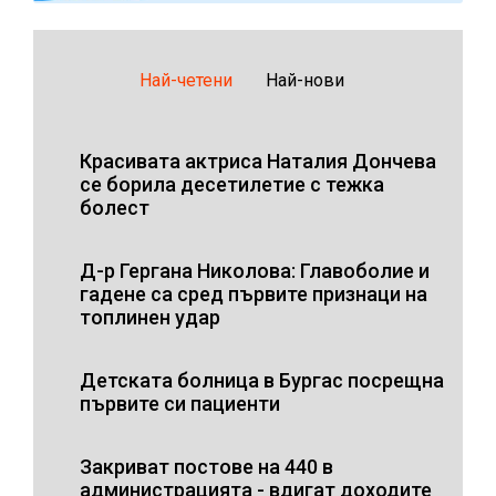
Най-четени
Най-нови
Красивата актриса Наталия Дончева
се борила десетилетие с тежка
болест
Д-р Гергана Николова: Главоболие и
гадене са сред първите признаци на
топлинен удар
Детската болница в Бургас посрещна
първите си пациенти
Закриват постове на 440 в
администрацията - вдигат доходите