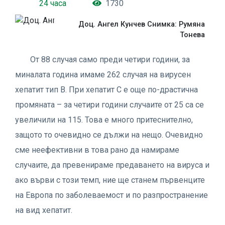
24 часа
1730
Доц. Ангел Кунчев Снимка: Румяна
Тонева
От 88 случая само преди четири години, за
миналата година имаме 262 случая на вирусен
хепатит тип В. При хепатит С е още по-драстична
промяната – за четири години случаите от 25 са се
увеличили на 115. Това е много притеснително,
защото то очевидно се дължи на нещо. Очевидно
сме неефективни в това рано да намираме
случаите, да превенираме предаването на вируса и
ако върви с този темп, ние ще станем първенците
на Европа по заболеваемост и по разпространение
на вид хепатит.