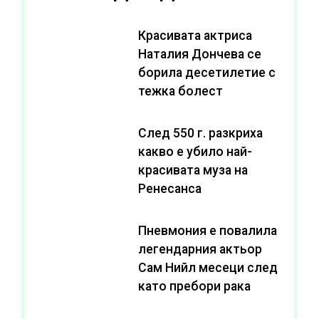
Красивата актриса
Наталия Дончева се
борила десетилетие с
тежка болест
След 550 г. разкриха
какво е убило най-
красивата муза на
Ренесанса
Пневмония е повалила
легендарния актьор
Сам Нийл месеци след
като пребори рака