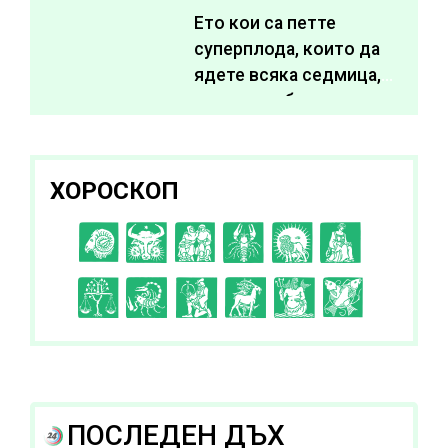
Ето кои са петте
суперплода, които да
ядете всяка седмица,
за да подобрите
здравето си
ХОРОСКОП
C
D
E
F
G
H
I
J
K
L
A
B
ПОСЛЕДЕН ДЪХ