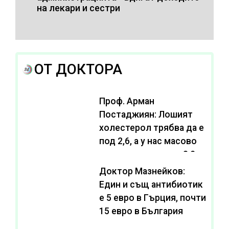
на лекари и сестри
ОТ ДОКТОРА
Проф. Арман
Постаджиян: Лошият
холестерол трябва да е
под 2,6, а у нас масово
се живее с нива от 3,2
Доктор Мазнейков:
Един и същ антибиотик
e 5 евро в Гърция, почти
15 евро в България