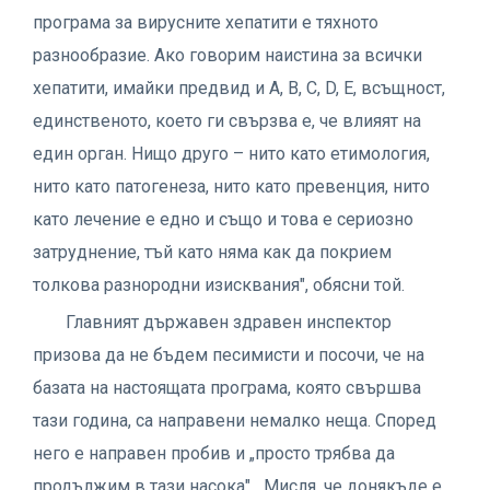
програма за вирусните хепатити е тяхното
разнообразие. Ако говорим наистина за всички
хепатити, имайки предвид и А, В, С, D, Е, всъщност,
единственото, което ги свързва е, че влияят на
един орган. Нищо друго – нито като етимология,
нито като патогенеза, нито като превенция, нито
като лечение е едно и също и това е сериозно
затруднение, тъй като няма как да покрием
толкова разнородни изисквания", обясни той.
Главният държавен здравен инспектор
призова да не бъдем песимисти и посочи, че на
базата на настоящата програма, която свършва
тази година, са направени немалко неща. Според
него е направен пробив и „просто трябва да
продължим в тази насока". „Мисля, че донякъде е