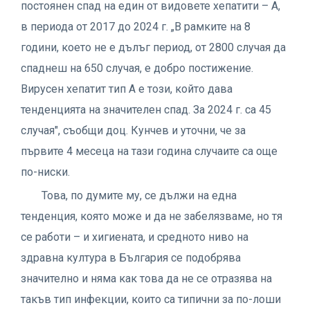
постоянен спад на един от видовете хепатити – А,
в периода от 2017 до 2024 г. „В рамките на 8
години, което не е дълъг период, от 2800 случая да
спаднеш на 650 случая, е добро постижение.
Вирусен хепатит тип А е този, който дава
тенденцията на значителен спад. За 2024 г. са 45
случая", съобщи доц. Кунчев и уточни, че за
първите 4 месеца на тази година случаите са още
по-ниски.
Това, по думите му, се дължи на една
тенденция, която може и да не забелязваме, но тя
се работи – и хигиената, и средното ниво на
здравна култура в България се подобрява
значително и няма как това да не се отразява на
такъв тип инфекции, които са типични за по-лоши