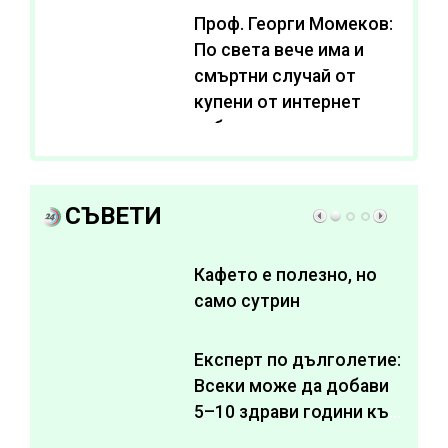
Проф. Георги Момеков:
По света вече има и
смъртни случай от
купени от интернет
субстанции за
отслабване
СЪВЕТИ
Кафето е полезно, но
само сутрин
Експерт по дълголетие:
Всеки може да добави
5–10 здрави години към
живота си