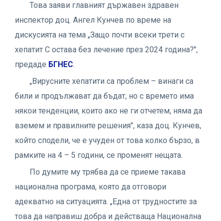
Това заяви главният държавен здравен
инспектор доц. Ангел Кунчев по време на
дискусията на тема „Защо почти всеки трети с
хепатит С остава без лечение през 2024 година?",
предаде
БГНЕС
.
„Вирусните хепатити са проблем – винаги са
били и продължават да бъдат, но с времето има
някои тенденции, които ако не ги отчетем, няма да
вземем и правилните решения", каза доц. Кунчев,
който сподели, че е учуден от това колко бързо, в
рамките на 4 – 5 години, се променят нещата.
По думите му трябва да се приеме такава
национална програма, която да отговори
адекватно на ситуацията. „Една от трудностите за
това да направиш добра и действаща Национална