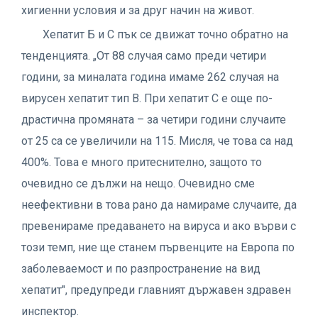
хигиенни условия и за друг начин на живот.
Хепатит Б и С пък се движат точно обратно на
тенденцията. „От 88 случая само преди четири
години, за миналата година имаме 262 случая на
вирусен хепатит тип В. При хепатит С е още по-
драстична промяната – за четири години случаите
от 25 са се увеличили на 115. Мисля, че това са над
400%. Това е много притеснително, защото то
очевидно се дължи на нещо. Очевидно сме
неефективни в това рано да намираме случаите, да
превенираме предаването на вируса и ако върви с
този темп, ние ще станем първенците на Европа по
заболеваемост и по разпространение на вид
хепатит", предупреди главният държавен здравен
инспектор.