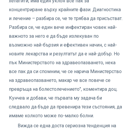
хепатити, има един уклон все пак за
концентриране върху крайните фази. Диагностика
и лечение – разбира се, че те трябва да присъстват.
Разбира се, че един вече инфектиран човек най-
важното за него е да бъде излекуван по
възможно най-бързия и ефективен начин, с най-
новите лекарства и резултатът да е най-добър. Но
пък Министерството на здравеопазването, нека
все пак да си спомним, че се нарича Министерство
на здравеопазването, макар че все повече се
превръща на болестолечението", коментира доц.
Кунчев и добави, че първата му задача би
следвало да бъде да превенира тези състояния, да
имаме колкото може по-малко болни.
Вижда се една доста сериозна тенденция на