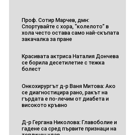
Проф. Сотир Марчев, дмн:
Спортувайте с хора, “колелото” в
хола често остава само най-скъпата
закачалка за пране
Красивата актриса Наталия Дончева
се борила десетилетие с тежка
болест
Онкохирургът д-р Ваня Митова: Ако
се диагностицира рано, ракът на
гърдата е по-лечим от диабета и
високото кръвно
Д-р Гергана Николова: Главоболие и
гадене са сред първите признаци на
топлинен удар