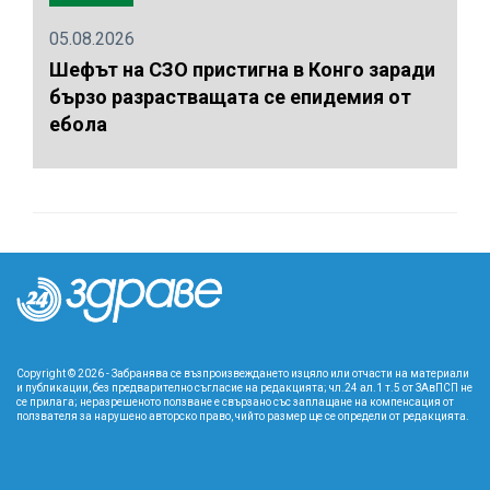
05.08.2026
Шефът на СЗО пристигна в Конго заради
бързо разрастващата се епидемия от
ебола
Copyright © 2026 - Забранява се възпроизвеждането изцяло или отчасти на материали
и публикации, без предварително съгласие на редакцията; чл.24 ал.1 т.5 от ЗАвПСП не
се прилага; неразрешеното ползване е свързано със заплащане на компенсация от
ползвателя за нарушено авторско право, чийто размер ще се определи от редакцията.