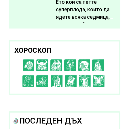
Ето кои са петте
суперплода, които да
ядете всяка седмица,
за да подобрите
здравето си
ХОРОСКОП
C
D
E
F
G
H
I
J
K
L
A
B
ПОСЛЕДЕН ДЪХ