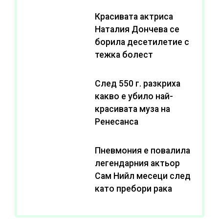
Красивата актриса
Наталия Дончева се
борила десетилетие с
тежка болест
След 550 г. разкриха
какво е убило най-
красивата муза на
Ренесанса
Пневмония е повалила
легендарния актьор
Сам Нийл месеци след
като пребори рака