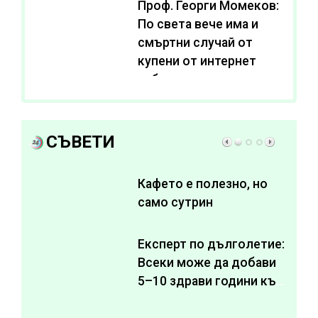
Проф. Георги Момеков:
По света вече има и
смъртни случай от
купени от интернет
субстанции за
отслабване
СЪВЕТИ
Кафето е полезно, но
само сутрин
Експерт по дълголетие:
Всеки може да добави
5–10 здрави години към
живота си