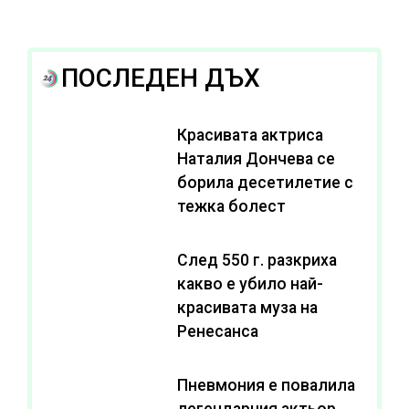
ПОСЛЕДЕН ДЪХ
Красивата актриса
Наталия Дончева се
борила десетилетие с
тежка болест
След 550 г. разкриха
какво е убило най-
красивата муза на
Ренесанса
Пневмония е повалила
легендарния актьор