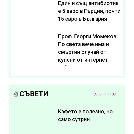
Един и същ антибиотик
e 5 евро в Гърция, почти
15 евро в България
Проф. Георги Момеков:
По света вече има и
смъртни случай от
купени от интернет
субстанции за
отслабване
СЪВЕТИ
Кафето е полезно, но
само сутрин