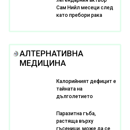
Сам Нийл месеци след
като пребори рака
АЛТЕРНАТИВНА
МЕДИЦИНА
Калорийният дефицит е
тайната на
дълголетието
Паразитна гъба,
растяща върху
гъсеници, може да се