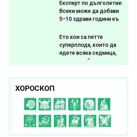
Експерт по дълголетие:
Всеки може да добави
5–10 здрави години към
живота си
Ето кои са петте
суперплода, които да
ядете всяка седмица,
за да подобрите
здравето си
ХОРОСКОП
C
D
E
F
G
H
I
J
K
L
A
B