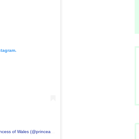
stagram.
Публикация, споделена от The Prince and Princess of Wales (@princeandprincessofwales)