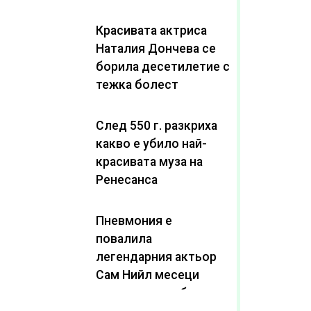
Красивата актриса
Наталия Дончева се
борила десетилетие с
тежка болест
След 550 г. разкриха
какво е убило най-
красивата муза на
Ренесанса
Пневмония е
повалила
легендарния актьор
Сам Нийл месеци
след като пребори