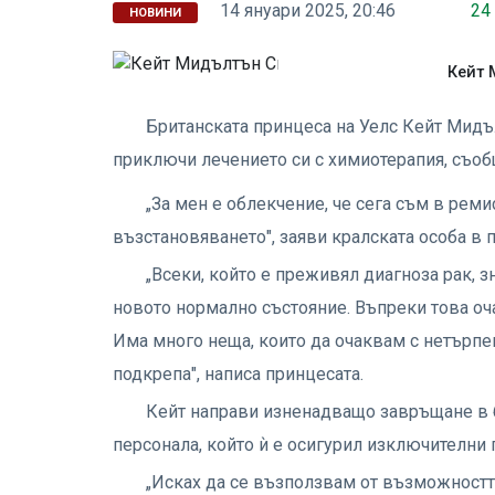
14 януари 2025, 20:46
24
НОВИНИ
Кейт 
Британската принцеса на Уелс Кейт Мидълт
приключи лечението си с химиотерапия, съо
„За мен е облекчение, че сега съм в ре
възстановяването", заяви кралската особа в 
„Всеки, който е преживял диагноза рак, з
новото нормално състояние. Въпреки това оч
Има много неща, които да очаквам с нетърпе
подкрепа", написа принцесата.
Кейт направи изненадващо завръщане в б
персонала, който ѝ е осигурил изключителни 
„Исках да се възползвам от възможността