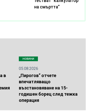
тестват “калкулатор
на смъртта”
НОВИНИ
05.08.2026
а в
„Пирогов“ отчете
впечатляващо
демия
възстановяване на 15-
годишен борец след тежка
операция