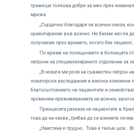
грижеше толкова добре за мен през изминалат
мрежа.
„Сърдечно благодаря на всички онези, ко
ориентирахме във всичко. Не бихме могли да
получихме през времето, когато бях пациент,
По време на посещението в болницата стан
патрони на специализираното отделение за ле
„В новата ми роля на съвместен патрон н
новаторски изследвания и високи клинични п
благосъстоянието на пациентите и семейства
променим преживяванията на всички, засегна
Принцесата разказа на пациентите в Крал
това да ни казва „трябва да си вземете почивк
„Наистина е трудно... Това е такъв шок... 