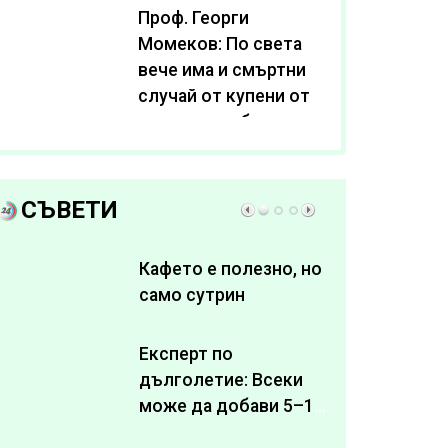
Проф. Георги
Момеков: По света
вече има и смъртни
случай от купени от
интернет субстанции
за отслабване
СЪВЕТИ
Кафето е полезно, но
само сутрин
Експерт по
дълголетие: Всеки
може да добави 5–10
здрави години към