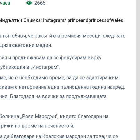
 часа
2665
Мидълтън Снимка: Instagram/ princeandprincessofwales
ън обяви, че ракът ѝ е в ремисия месеци, след като
бщиха световни медии.
мисия и продължавам да се фокусирам върху
публикация в „Инстаграм".
нае, че е необходимо време, за да се адаптира към
аквам с нетърпение една пълноценна година напред.
ние. Благодаря на всички за продължаващата
олница „Роял Марсдън", където благодари на
грижи по време на лечението ѝ.
 да благодаря на Кралския марсден за това, че се