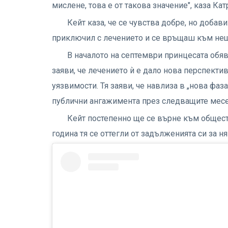
мислене, това е от такова значение", каза Кат
Кейт каза, че се чувства добре, но добав
приключил с лечението и се връщаш към неща
В началото на септември принцесата обяв
заяви, че лечението ѝ е дало нова перспектив
уязвимости. Тя заяви, че навлиза в „нова фа
публични ангажимента през следващите мес
Кейт постепенно ще се върне към общест
година тя се оттегли от задълженията си за н