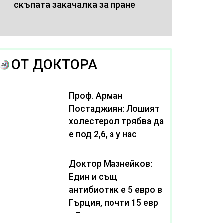
скъпата закачалка за пране
ОТ ДОКТОРА
Проф. Арман
Постаджиян: Лошият
холестерол трябва да
е под 2,6, а у нас
масово се живее с
нива от 3,2
Доктор Мазнейков:
Един и същ
антибиотик e 5 евро в
Гърция, почти 15 евро
в България