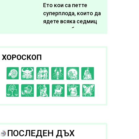
живота си
Ето кои са петте
суперплода, които да
ядете всяка седмица,
за да подобрите
здравето си
ХОРОСКОП
C
D
E
F
G
H
I
J
K
L
A
B
ПОСЛЕДЕН ДЪХ