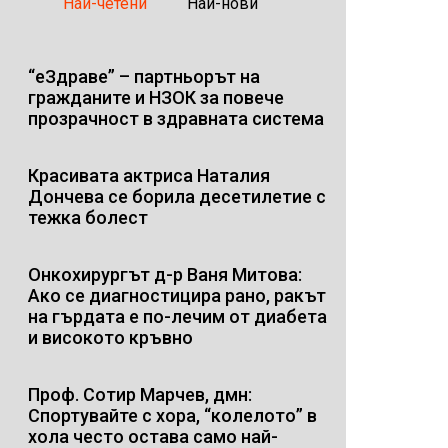
Най-четени
Най-нови
“еЗдраве” – партньорът на
гражданите и НЗОК за повече
прозрачност в здравната система
Красивата актриса Наталия
Дончева се борила десетилетие с
тежка болест
Онкохирургът д-р Ваня Митова:
Ако се диагностицира рано, ракът
на гърдата е по-лечим от диабета
и високото кръвно
Проф. Сотир Марчев, дмн:
Спортувайте с хора, “колелото” в
хола често остава само най-