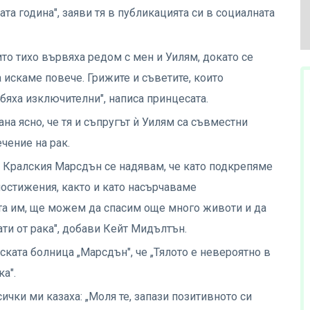
а година", заяви тя в публикацията си в социалната
ито тихо вървяха редом с мен и Уилям, докато се
 искаме повече. Грижите и съветите, които
 бяха изключителни", написа принцесата.
а ясно, че тя и съпругът ѝ Уилям са съвместни
чение на рак.
а Кралския Марсдън се надявам, че като подкрепяме
остижения, както и като насърчаваме
та им, ще можем да спасим още много животи и да
ти от рака", добави Кейт Мидълтън.
ската болница „Марсдън", че „Тялото е невероятно в
а".
Всички ми казаха: „Моля те, запази позитивното си