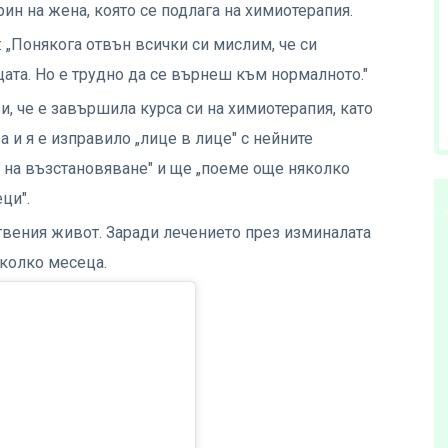
рин на жена, която се подлага на химиотерапия.
и: „Понякога отвън всички си мислим, че си
та. Но е трудно да се върнеш към нормалното."
и, че е завършила курса си на химиотерапия, като
а и я е изправило „лице в лице" с нейните
за на възстановяване" и ще „поеме още няколко
еци".
вения живот. Заради лечението през изминалата
яколко месеца.