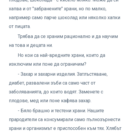
хапва и от "забранените" храни, но по малко,
например само парче шоколад или няколко хапки
от пицата.
Трябва да се храним рационално и да научим
на това и децата ни.
Но кои са най-вредните храни, които да
изключим или поне да ограничим?
- Захар и захарни изделия. Затлъстяване,
диабет, развалени зъби са само част от
заболяванията, до които водят. Заменете с
плодове, мед или поне кафява захар.
- Бяло брашно и тестени храни. Нашите
прародители са консумирали само пълнозърнести
храни и организмът е приспособен към тях. Хлябът