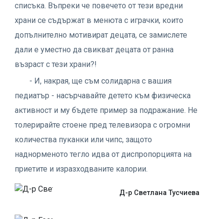
списъка. Въпреки че повечето от тези вредни
храни се съдържат в менюта с играчки, които
допълнително мотивират децата, се замислете
дали е уместно да свикват децата от ранна
възраст с тези храни?!
- И, накрая, ще съм солидарна с вашия
педиатър - насърчавайте детето към физическа
активност и му бъдете пример за подражание. Не
толерирайте стоене пред телевизора с огромни
количества пуканки или чипс, защото
наднорменото тегло идва от диспропорцията на
приетите и изразходваните калории.
Д-р Светлана Тусчиева