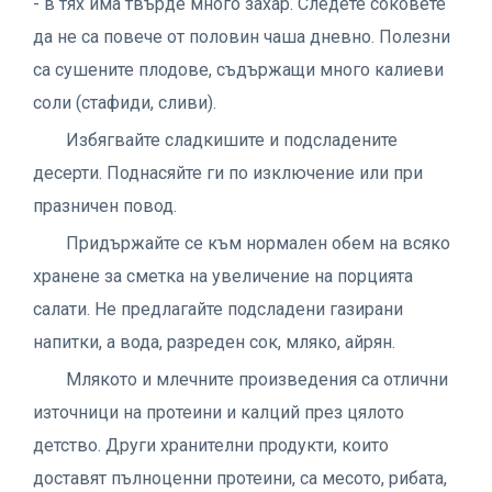
- в тях има твърде много захар. Следете соковете
да не са повече от половин чаша дневно. Полезни
са сушените плодове, съдържащи много калиеви
соли (стафиди, сливи).
Избягвайте сладкишите и подсладените
десерти. Поднасяйте ги по изключение или при
празничен повод.
Придържайте се към нормален обем на всяко
хранене за сметка на увеличение на порцията
салати. Не предлагайте подсладени газирани
напитки, а вода, разреден сок, мляко, айрян.
Млякото и млечните произведения са отлични
източници на протеини и калций през цялото
детство. Други хранителни продукти, които
доставят пълноценни протеини, са месото, рибата,