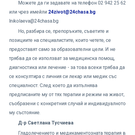
Можете да ги задавате на телефон 02 942 25 62
или чрез имейли
24zivot@24chasa.bg
lnikolaeva@24chasa.bg
Но, разбира се, препоръките, съветите и
позициите на специалистите, които четете, се
предоставят само за образователни цели. И не
трябва да се използват за медицинска помощ,
диагностика или лечение - за това всеки трябва да
се консултира с личния си лекар или медик със
специалност. След което да изпълнява
предписаните му от тях терапии и режим на живот,
съобразени с конкретния случай и индивидуалното
му състояние.
Д-р Светлана Тусчиева
Гладолечението и медикаментозната терапия в