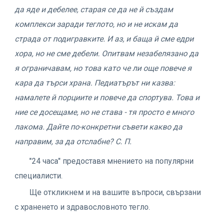
да яде и дебелее, старая се да не й създам
комплекси заради теглото, но и не искам да
страда от подигравките. И аз, и баща й сме едри
хора, но не сме дебели. Опитвам незабелязано да
я ограничавам, но това като че ли още повече я
кара да търси храна. Педиатърът ни казва:
намалете й порциите и повече да спортува. Това и
ние се досещаме, но не става - тя просто е много
лакома. Дайте по-конкретни съвети какво да
направим, за да отслабне? С. П.
"24 часа" предоставя мнението на популярни
специалисти.
Ще откликнем и на вашите въпроси, свързани
с храненето и здравословното тегло.