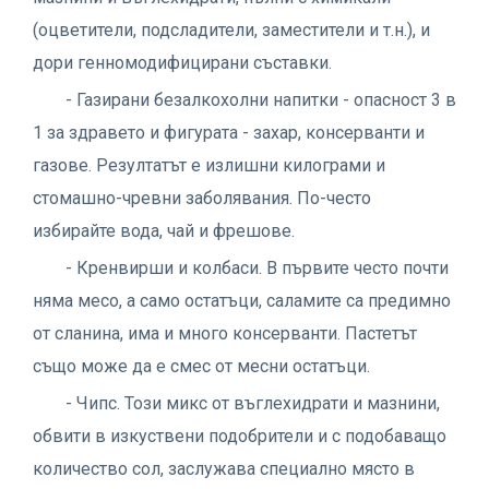
(оцветители, подсладители, заместители и т.н.), и
дори генномодифицирани съставки.
- Газирани безалкохолни напитки - опасност 3 в
1 за здравето и фигурата - захар, консерванти и
газове. Резултатът е излишни килограми и
стомашно-чревни заболявания. По-често
избирайте вода, чай и фрешове.
- Кренвирши и колбаси. В първите често почти
няма месо, а само остатъци, саламите са предимно
от сланина, има и много консерванти. Пастетът
също може да е смес от месни остатъци.
- Чипс. Този микс от въглехидрати и мазнини,
обвити в изкуствени подобрители и с подобаващо
количество сол, заслужава специално място в