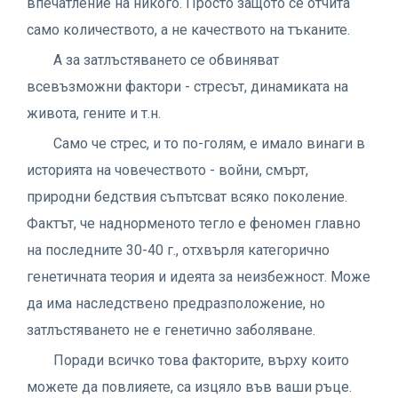
впечатление на никого. Просто защото се отчита
само количеството, а не качеството на тъканите.
А за затлъстяването се обвиняват
всевъзможни фактори - стресът, динамиката на
живота, гените и т.н.
Само че стрес, и то по-голям, е имало винаги в
историята на човечеството - войни, смърт,
природни бедствия съпътсват всяко поколение.
Фактът, че наднорменото тегло е феномен главно
на последните 30-40 г., отхвърля категорично
генетичната теория и идеята за неизбежност. Може
да има наследствено предразположение, но
затлъстяването не е генетично заболяване.
Поради всичко това факторите, върху които
можете да повлияете, са изцяло във ваши ръце.