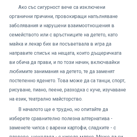
Ако със сигурност вече са изключени
органични причини, провокиращи напълняване
заболявания и нарушени взаимоотношения в
семейството или с връстниците на детето, като
майка и лекар бих ви посъветвала в игра да
направите списък на нещата, които дъщеричката
ви обича да прави, и по този начин, включвайки
любимите занимания на детето, те да заменят
постепенно яденето. Това може да са танци, спорт,
рисуване, пиано, пеене, разходка с куче, изучаване
на език, театрално майсторство.
В началото ще е трудно, но опитайте да
изберете сравнително полезна алтернатива -
заменете чипса с варени картофи, сладките - с
плодове, шоколада - с кисело мляко. Може да си