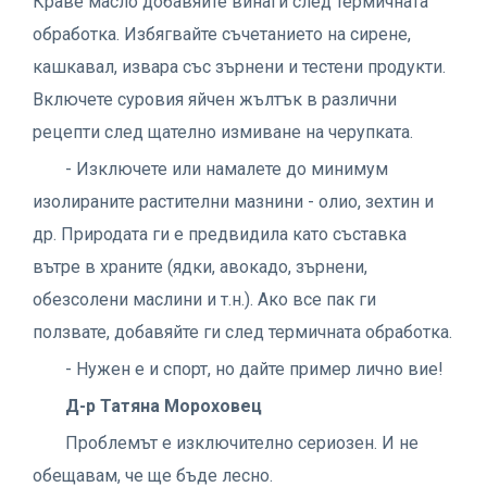
Краве масло добавяйте винаги след термичната
обработка. Избягвайте съчетанието на сирене,
кашкавал, извара със зърнени и тестени продукти.
Включете суровия яйчен жълтък в различни
рецепти след щателно измиване на черупката.
- Изключете или намалете до минимум
изолираните растителни мазнини - олио, зехтин и
др. Природата ги е предвидила като съставка
вътре в храните (ядки, авокадо, зърнени,
обезсолени маслини и т.н.). Ако все пак ги
ползвате, добавяйте ги след термичната обработка.
- Нужен е и спорт, но дайте пример лично вие!
Д-р Татяна Мороховец
Проблемът е изключително сериозен. И не
обещавам, че ще бъде лесно.