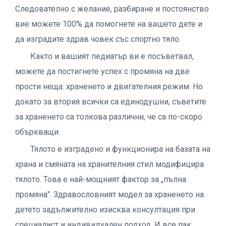
Следователно с желание, разбиране и постоянство
вие можете 100% да помогнете на вашето дете и
да изградите здрав човек със спортно тяло.
Както и вашият педиатър ви е посъветвал,
можете да постигнете успех с промяна на две
прости неща: храненето и двигателния режим. Но
докато за втория всички са единодушни, съветите
за храненето са толкова различни, че са по-скоро
объркващи.
Тялото е изградено и функционира на базата на
храна и смяната на хранителния стил модифицира
тялото. Това е най-мощният фактор за „пълна
промяна". Здравословният модел за храненето на
детето задължително изисква консултация при
специалист и индивидуален подход. И все пак