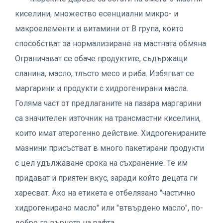
киселини, множество есенциални микро- и
макроелементи и витамини от В група, които
способстват за нормализиране на мастната обмяна.
Ограничават се обаче продуктите, съдържащи
сланина, масло, тлъсто месо и риба. Избягват се
маргарини и продукти с хидрогенирани масла.
Голяма част от предлаганите на пазара маргарини
са значителен източник на трансмастни киселини,
които имат атерогенно действие. Хидрогенираните
мазнини присъстват в много пакетирани продукти
с цел удължаване срока на съхранение. Те им
придават и приятен вкус, заради който децата ги
харесват. Ако на етикета е отбелязано "частично
хидрогенирано масло" или "втвърдено масло", по-
добре го върнете на рафта.