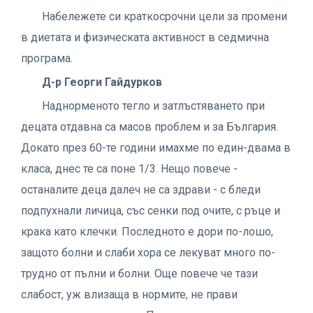
Набележете си краткосрочни цели за промени
в диетата и физическата активност в седмична
програма.
Д-р Георги Гайдурков
Наднорменото тегло и затлъстяването при
децата отдавна са масов проблем и за България.
Докато през 60-те години имахме по един-двама в
класа, днес те са поне 1/3. Нещо повече -
останалите деца далеч не са здрави - с бледи
подпухнали личица, със сенки под очите, с ръце и
крака като клечки. Последното е дори по-лошо,
защото болни и слаби хора се лекуват много по-
трудно от пълни и болни. Още повече че тази
слабост, уж влизаща в нормите, не прави