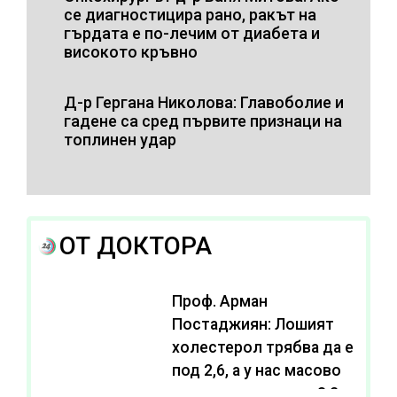
се диагностицира рано, ракът на
гърдата е по-лечим от диабета и
високото кръвно
Д-р Гергана Николова: Главоболие и
гадене са сред първите признаци на
топлинен удар
ОТ ДОКТОРА
Проф. Арман
Постаджиян: Лошият
холестерол трябва да е
под 2,6, а у нас масово
се живее с нива от 3,2