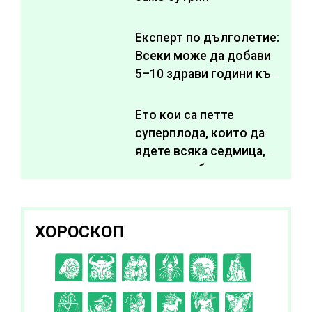
Експерт по дълголетие:
Всеки може да добави
5–10 здрави години към
живота си
Ето кои са петте
суперплода, които да
ядете всяка седмица,
за да подобрите
здравето си
ХОРОСКОП
C
D
E
F
G
H
I
J
K
L
A
B