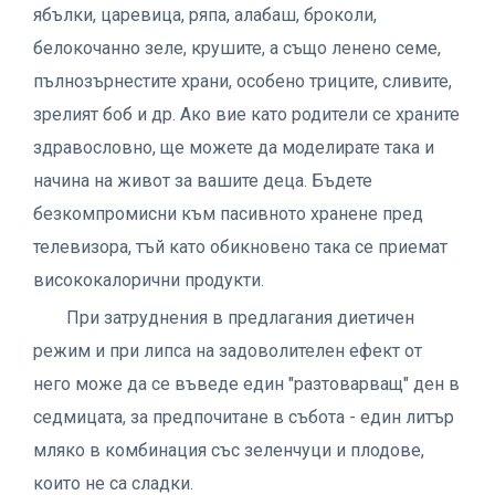
ябълки, царевица, ряпа, алабаш, броколи,
белокочанно зеле, крушите, а също ленено семе,
пълнозърнестите храни, особено триците, сливите,
зрелият боб и др. Ако вие като родители се храните
здравословно, ще можете да моделирате така и
начина на живот за вашите деца. Бъдете
безкомпромисни към пасивното хранене пред
телевизора, тъй като обикновено така се приемат
висококалорични продукти.
При затруднения в предлагания диетичен
режим и при липса на задоволителен ефект от
него може да се въведе един "разтоварващ" ден в
седмицата, за предпочитане в събота - един литър
мляко в комбинация със зеленчуци и плодове,
които не са сладки.