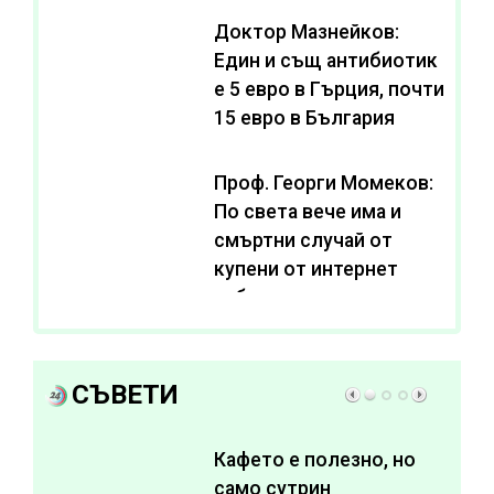
Доктор Мазнейков:
Един и същ антибиотик
e 5 евро в Гърция, почти
15 евро в България
Проф. Георги Момеков:
По света вече има и
смъртни случай от
купени от интернет
субстанции за
отслабване
СЪВЕТИ
Кафето е полезно, но
само сутрин