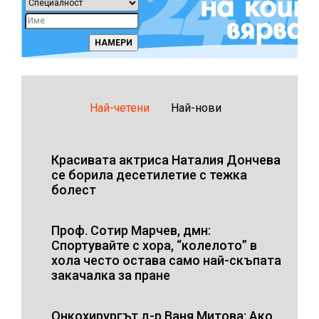
Най-четени
Най-нови
Красивата актриса Наталия Дончева
се борила десетилетие с тежка
болест
Проф. Сотир Марчев, дмн:
Спортувайте с хора, “колелото” в
хола често остава само най-скъпата
закачалка за пране
Онкохирургът д-р Ваня Митова: Ако