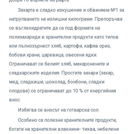
Захарта е сладко изкушение и обвиняем №1 за
натрупването на излишни килограми. Препоръчва
се въглехидратите да са под формата на
полизахариди в хранителни продукти като типов
или пълнозърнест хляб, картофи, кафяв ориз,
бобови храни, царевица, овесени ядки.
Ограничават се белият хляб, макаронените и
сладкарските изделия. Простите захари (захар,
мед, сладкиши, шоколад, бонбони, сладки
плодове) се ограничават до 10 % от енергийния
внос.
Избягва се вносът на готварска сол.
Особено са полезни хранителните продукти,
богати на хранителни влакнини- тиква, небелени