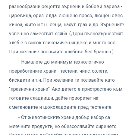
разнообразни рецепти зърнени и бобови варива -
царевица, ориз, елда, лющено просо, лющен овес,
киноа, жито и т.н.; леща, нахут, грах и др. Зърнените
успешно заместват хляба. (Дори пълнозърнестият
хляб е с висок гликемичен индекс и много сол.
При желание ползвайте хлябове без брашно.)
- Намалете до минимум технологично
преработените храни - тестени, чипс, солети,
бисквити и т.н. При желание ги ползвайте като
"празнични храни". Ако детето е пристрастено към
готовите сладкиши, дайте приоритет на
сметановите и шоколадовите пред тестените.
- От животинските храни добър избор са
млечните продукти, но обезсолявайте сиренето.