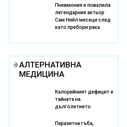
Пневмония е повалила
легендарния актьор
Сам Нийл месеци след
като пребори рака
АЛТЕРНАТИВНА
МЕДИЦИНА
Калорийният дефицит е
тайната на
дълголетието
Паразитна гъба,