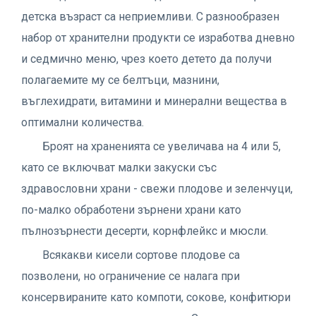
детска възраст са неприемливи. С разнообразен
набор от хранителни продукти се изработва дневно
и седмично меню, чрез което детето да получи
полагаемите му се белтъци, мазнини,
въглехидрати, витамини и минерални вещества в
оптимални количества.
Броят на храненията се увеличава на 4 или 5,
като се включват малки закуски със
здравословни храни - свежи плодове и зеленчуци,
по-малко обработени зърнени храни като
пълнозърнести десерти, корнфлейкс и мюсли.
Всякакви кисели сортове плодове са
позволени, но ограничение се налага при
консервираните като компоти, сокове, конфитюри