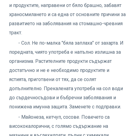
и продуктите, направени от бяло брашно, забавят
храносмилането и са една от основните причини за
развитието на заболявания на стомашно-чревния
тракт.
- Сол. Не по-малка "бяла заплаха" от захарта. И
поредната, чиято употреба е напълно излишна за
организма. Растителните продукти съдържат
достатъчно и не е необходимо продуктите и
ястията, приготвени от тях, да се солят
допълнително. Прекалената употреба на сол води
до сърдечносъдови и бъбречни заболявания и
понижена имунна защита. Заменете с подправки.
- Майонеза, кетчуп, сосове. Повечето са
висококалорични, с голямо съдържание на
мазнини и въглехидрати, пълни с химикали