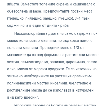
яйцата. Заместете топените сирена и кашкавала с
обезсолена извара. Предпочитайте постни меса
(телешко, пилешко, заешко, пуешко), 3-4 пъти
седмично, а в един от дните - риба.
Нискокалорийната диета не само съдържа по-
малко количество мазнини, но съдържа повече
полезни мазнини. Препоръчително е 1/3 от
мазнините да са под формата на растителни масла -
зехтин, слънчогледово, рапично, царевично, соево
олио, масла от морски продукти. Те са източник на
жизнено необходимите на растящия организъм
полиненаситени мастни киселини. Желателно е
растителните масла да се използват в натурален
вид като дресинг.
Морските дарове са богати на омега-3 мастни