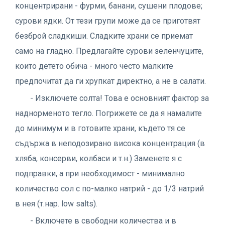
концентрирани - фурми, банани, сушени плодове;
сурови ядки. От тези групи може да се приготвят
безброй сладкиши. Сладките храни се приемат
само на гладно. Предлагайте сурови зеленчуците,
които детето обича - много често малките
предпочитат да ги хрупкат директно, а не в салати.
- Изключете солта! Това е основният фактор за
наднорменото тегло. Погрижете се да я намалите
до минимум и в готовите храни, където тя се
съдържа в неподозирано висока концентрация (в
хляба, консерви, колбаси и т.н.) Заменете я с
подправки, а при необходимост - минимално
количество сол с по-малко натрий - до 1/3 натрий
в нея (т.нар. low salts).
- Включете в свободни количества и в