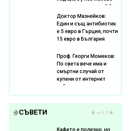
се живее с нива от 3,2
Доктор Мазнейков:
Един и същ антибиотик
e 5 евро в Гърция, почти
15 евро в България
Проф. Георги Момеков:
По света вече има и
смъртни случай от
купени от интернет
субстанции за
отслабване
СЪВЕТИ
Кафето е полезно, но