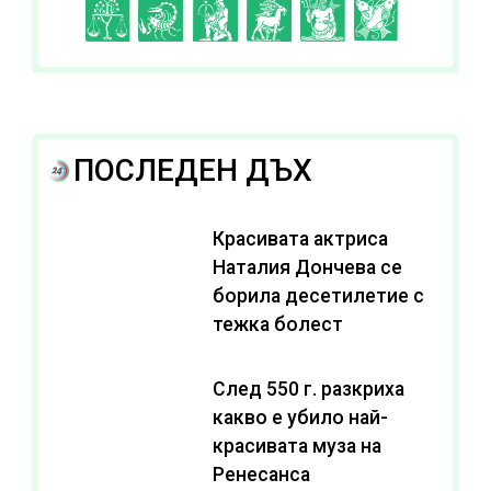
I
J
K
L
A
B
ПОСЛЕДЕН ДЪХ
Красивата актриса
Наталия Дончева се
борила десетилетие с
тежка болест
След 550 г. разкриха
какво е убило най-
красивата муза на
Ренесанса