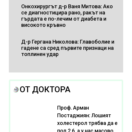
Онкохирургът д-р Ваня Митова: Ако
се диагностицира рано, ракът на
гърдата е по-лечим от диабета и
високото кръвно
Д-р Гергана Николова: Главоболие и
гадене са сред първите признаци на
топлинен удар
ОТ ДОКТОРА
Проф. Арман
Постаджиян: Лошият
холестерол трябва да е
под 2,6, а у нас масово