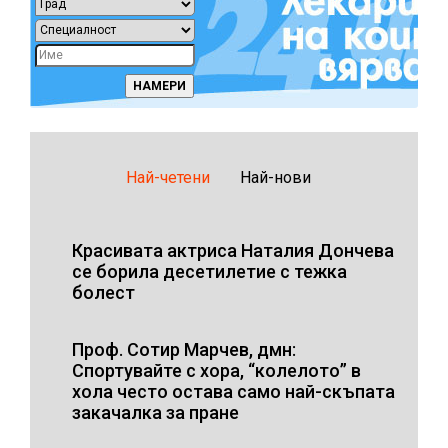
Най-четени
Най-нови
Красивата актриса Наталия Дончева
се борила десетилетие с тежка
болест
Проф. Сотир Марчев, дмн:
Спортувайте с хора, “колелото” в
хола често остава само най-скъпата
закачалка за пране