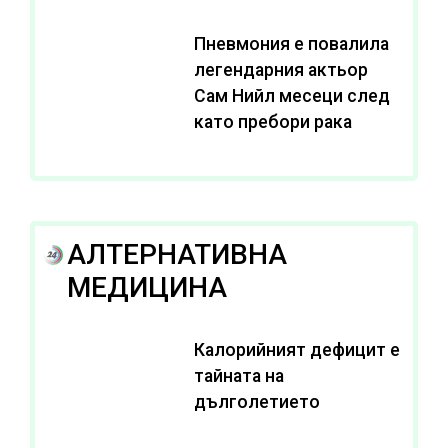
Пневмония е повалила
легендарния актьор
Сам Нийл месеци след
като пребори рака
АЛТЕРНАТИВНА
МЕДИЦИНА
Калорийният дефицит е
тайната на
дълголетието