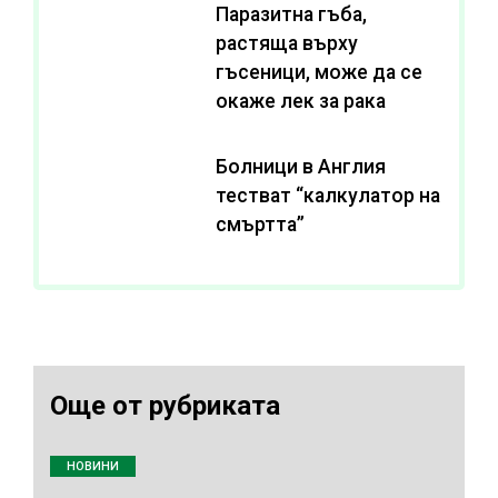
Паразитна гъба,
растяща върху
гъсеници, може да се
окаже лек за рака
Болници в Англия
тестват “калкулатор на
смъртта”
Още от рубриката
НОВИНИ