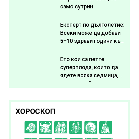
само сутрин
Експерт по дълголетие:
Всеки може да добави
5–10 здрави години към
живота си
Ето кои са петте
суперплода, които да
ядете всяка седмица,
за да подобрите
здравето си
ХОРОСКОП
C
D
E
F
G
H