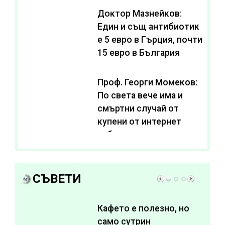
Доктор Мазнейков:
Един и същ антибиотик
e 5 евро в Гърция, почти
15 евро в България
Проф. Георги Момеков:
По света вече има и
смъртни случай от
купени от интернет
субстанции за
отслабване
СЪВЕТИ
Кафето е полезно, но
само сутрин