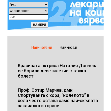
Най-четени
Най-нови
Красивата актриса Наталия Дончева
се борила десетилетие с тежка
болест
Проф. Сотир Марчев, дмн:
Спортувайте с хора, “колелото” в
хола често остава само най-скъпата
закачалка за пране