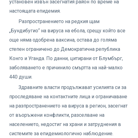
установен извън засегнатия район по време на
настоящата епидемия.
Разпространението на редкия щам
„Бундибугио“ на вируса на ебола, срещу който все
още няма одобрена ваксина, остава до голяма
степен ограничено до Демократична република
Конго и Уганда. По данни, цитирани от Блумбърг,
заболяването е причинило смъртта на най-малко
440 души.
Здравните власти продължават усилията си за
проследяване на контактните лица и ограничаване
на разпространението на вируса в регион, засегнат
от въоръжени конфликти, разселване на
населението, недостиг на храни и затруднения в
системите за епидемиологично наблюдение.