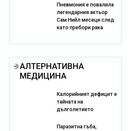
Пневмония е повалила
легендарния актьор
Сам Нийл месеци след
като пребори рака
АЛТЕРНАТИВНА
МЕДИЦИНА
Калорийният дефицит е
тайната на
дълголетието
Паразитна гъба,