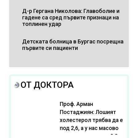
Д-р Гергана Николова: Главоболие и
гадене са сред първите признаци на
топлинен удар
Детската болница в Бургас посрещна
първите си пациенти
ОТ ДОКТОРА
Проф. Арман
Постаджиян: Лошият
холестерол трябва да е
под 2,6, а у нас масово
се живее с нива от 3,2