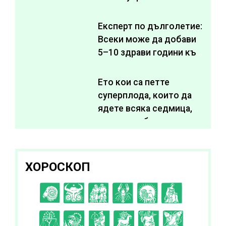
Експерт по дълголетие:
Всеки може да добави
5–10 здрави години към
живота си
Ето кои са петте
суперплода, които да
ядете всяка седмица,
за да подобрите
здравето си
ХОРОСКОП
C
D
E
F
G
H
I
J
K
L
A
B