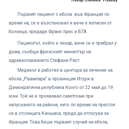
Лекар Снимка: Pixabay
Първият пациент с ебола във Франция по
време на, се е възстановил и вече е изписан от
болница, предаде Франс прес и БТА.
Пациентът, който е лекар, вече се е прибрал у
дома, съобщи френският министър на
здравеопазването Стефани Рист.
Медикът е работил в центъра за лечение на
ебола „Рвампара“ в провинция Итури в
Демократична република Конго от 22 май до 19
юни. Той не е проявявал симптоми при
напускането на района, нито по време на престоя
си в столицата Киншаса, преди да отпътува за
Франция. Това беше първият случай на ебола,