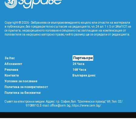
Copyright © 2026 - Забранява се възпроизвеждането изцяло или отчасти на материали
и публикации, без предварително съгласие на редакцията; чл.24 ал.1 т.5 от ЗАвПСП не
се прилага; неразрешеното ползване е свързано със заплащане на компенсация от
ползвателя за нарушено авторско право, чийто размер ще се определи от редакцията.
Партньори
За Нас
Абонамент
24 Часа
Реклама
168 Часа
Контакти
България днес
Условия за ползване
Политика за поверителност
Политика за бисквитки
Съвет за електронни медии: Адрес: гр. София, бул. "Шипченски проход" 69, Тел: 02/
9708810,
E-mail:
office@cem.bg
,
https://www.cem.bg/
Copyright © 2026 All rights reserved
森
This template is made with
by
Colorlib