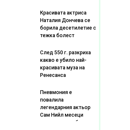
Красивата актриса
Наталия Дончева се
борила десетилетие с
тежка болест
След 550 г. разкриха
какво е убило най-
красивата муза на
Ренесанса
Пневмония е
повалила
легендарния актьор
Сам Нийл месеци
след като пребори