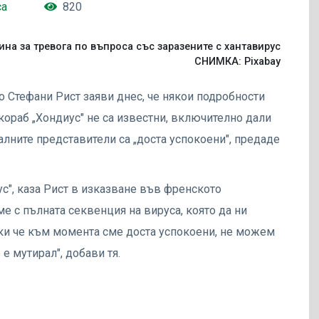
са
820
ина за тревога по въпроса със заразените с хантавирус
СНИМКА: Pixabay
 Стефани Рист заяви днес, че някои подробности
кораб „Хондиус" не са известни, включително дали
алните представители са „доста успокоени", предаде
ирус", каза Рист в изказване във френското
е с пълната секвенция на вируса, която да ни
ки че към момента сме доста успокоени, не можем
е мутирал", добави тя.