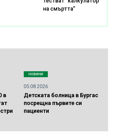
тестват “калкулатор
на смъртта”
НОВИНИ
05.08.2026
0 в
Детската болница в Бургас
гат
посрещна първите си
естри
пациенти