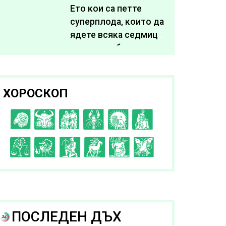
живота си
Ето кои са петте
суперплода, които да
ядете всяка седмица,
за да подобрите
здравето си
ХОРОСКОП
C
D
E
F
G
H
I
J
K
L
A
B
ПОСЛЕДЕН ДЪХ