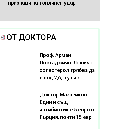
признаци на топлинен удар
ОТ ДОКТОРА
Проф. Арман
Постаджиян: Лошият
холестерол трябва да
е под 2,6, а у нас
масово се живее с
нива от 3,2
Доктор Мазнейков:
Един и същ
антибиотик e 5 евро в
Гърция, почти 15 евро
в България