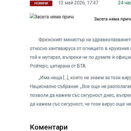
12 май 2026, 17:47
24 ча
НОВИНИ
Засега няма прич
Френският министър на здравеопазването
относно хантавируса от огнището в круизния 
той е мутирал, въпреки че по думите ѝ офици
Ройтерс, цитирана от БТА.
„Има неща [...], които не знаем за този в
Национално събрание. „Все още не разполагам
позволи да кажем със сигурност днес, въпре
да кажем със сигурност, че този вирус още не 
Коментари