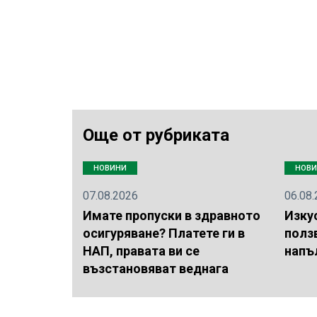
Още от рубриката
НОВИНИ
НОВ
07.08.2026
06.08
Имате пропуски в здравното
Изку
осигуряване? Платете ги в
полз
НАП, правата ви се
напъ
възстановяват веднага