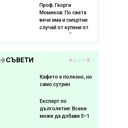
Проф. Георги
Момеков: По света
вече има и смъртни
случай от купени от
интернет субстанции
за отслабване
СЪВЕТИ
Кафето е полезно, но
само сутрин
Експерт по
дълголетие: Всеки
може да добави 5–10
здрави години към