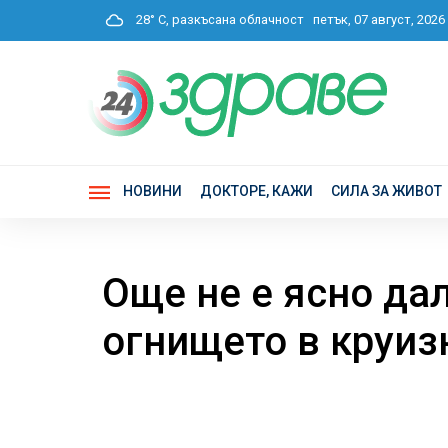
28° C, разкъсана облачност
петък, 07 август, 202
НОВИНИ
ДОКТОРЕ, КАЖИ
СИЛА ЗА ЖИВОТ
Още не е ясно да
огнището в круиз