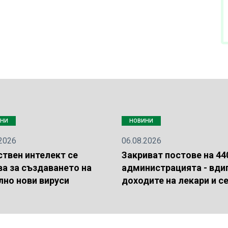
ИНИ
НОВИНИ
.2026
06.08.2026
ствен интелект се
Закриват постове на 44
ва за създаването на
администрацията - вди
лно нови вируси
доходите на лекари и с