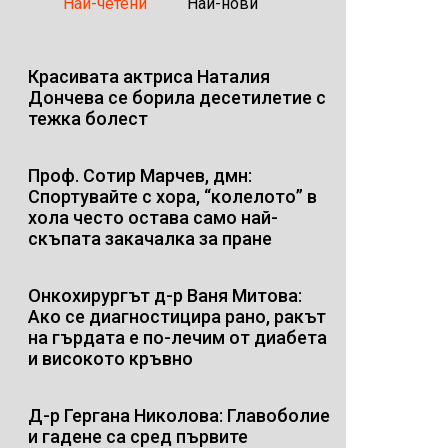
Най-четени
Най-нови
Красивата актриса Наталия
Дончева се борила десетилетие с
тежка болест
Проф. Сотир Марчев, дмн:
Спортувайте с хора, “колелото” в
хола често остава само най-
скъпата закачалка за пране
Онкохирургът д-р Ваня Митова:
Ако се диагностицира рано, ракът
на гърдата е по-лечим от диабета
и високото кръвно
Д-р Гергана Николова: Главоболие
и гадене са сред първите