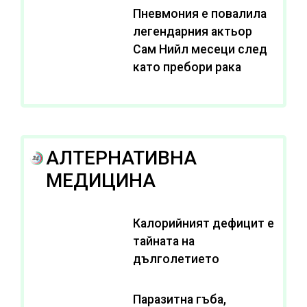
Пневмония е повалила
легендарния актьор
Сам Нийл месеци след
като пребори рака
АЛТЕРНАТИВНА
МЕДИЦИНА
Калорийният дефицит е
тайната на
дълголетието
Паразитна гъба,