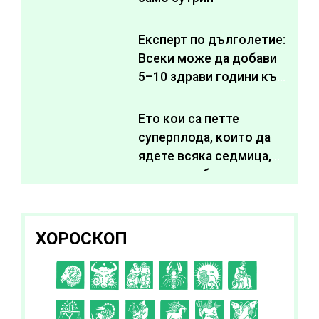
Експерт по дълголетие:
Всеки може да добави
5–10 здрави години към
живота си
Ето кои са петте
суперплода, които да
ядете всяка седмица,
за да подобрите
здравето си
ХОРОСКОП
C
D
E
F
G
H
I
J
K
L
A
B