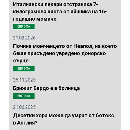
Италиански лекари отстраниха 7-
килограмова киста от яйчника на 16-
годишно момиче
ЕВРОПА
21.02.2026
Почина момченцето от Неапол, на което
беше присъдено увредено донорско
сърце
ЕВРОПА
25.11.2025
Брижит Бардо е в болница
ЕВРОПА
21.06.2025
Десетки хора може да умрат от ботокс
в Англия?