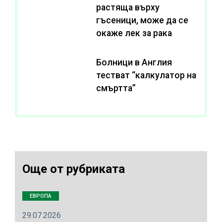
растяща върху
гъсеници, може да се
окаже лек за рака
Болници в Англия
тестват “калкулатор на
смъртта”
Още от рубриката
ЕВРОПА
29.07.2026