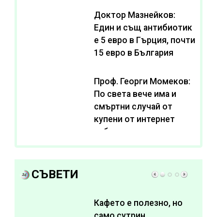
Доктор Мазнейков:
Един и същ антибиотик
e 5 евро в Гърция, почти
15 евро в България
Проф. Георги Момеков:
По света вече има и
смъртни случай от
купени от интернет
субстанции за
отслабване
СЪВЕТИ
Кафето е полезно, но
само сутрин