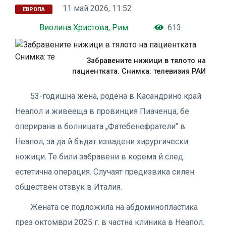
11 май 2026, 11:52
ЕВРОПА
Виолина Христова, Рим
613
Забравените нижици в тялото на
пациентката. Снимка: телевизия РАИ
53-годишна жена, родена в Касандрино край
Неапол и живееща в провинция Пиаченца, бе
оперирана в болницата „Фатебенефратели" в
Неапол, за да й бъдат извадени хирургически
ножици. Те били забравени в корема й след
естетична операция. Случаят предизвика силен
обществен отзвук в Италия.
Жената се подложила на абдоминопластика
през октомври 2025 г. в частна клиника в Неапол.