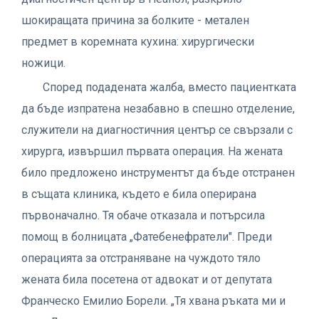
шокиращата причина за болките - метален
предмет в коремната кухина: хирургически
ножици.
Според подадената жалба, вместо пациентката
да бъде изпратена незабавно в спешно отделение,
служители на диагностичния център се свързали с
хирурга, извършил първата операция. На жената
било предложено инструментът да бъде отстранен
в същата клиника, където е била оперирана
първоначално. Тя обаче отказала и потърсила
помощ в болницата „Фатебенефратели". Преди
операцията за отстраняване на чуждото тяло
жената била посетена от адвокат и от депутата
Франческо Емилио Борели. „Тя хвана ръката ми и