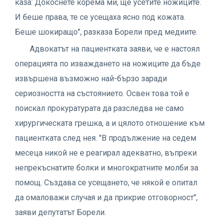
каза: Докоснете корема ми, ще усетите ножиците.
И беше права, те се усещаха ясно под кожата.
Беше шокиращо", разказа Борели пред медиите.
Адвокатът на пациентката заяви, че е настоял
операцията по изваждането на ножиците да бъде
извършена възможно най-бързо заради
сериозността на състоянието. Освен това той е
поискал прокуратурата да разследва не само
хирургическата грешка, а и цялото отношение към
пациентката след нея. "В продължение на седем
месеца никой не е реагирал адекватно, въпреки
непрекъснатите болки и многократните молби за
помощ. Създава се усещането, че някой е опитал
да омаловажи случая и да прикрие отговорност",
заяви депутатът Борели.