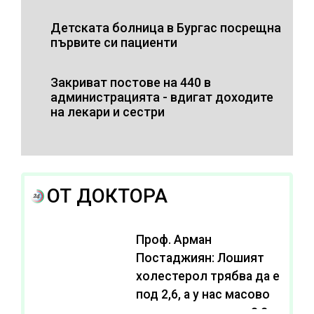
Детската болница в Бургас посрещна
първите си пациенти
Закриват постове на 440 в
администрацията - вдигат доходите
на лекари и сестри
ОТ ДОКТОРА
Проф. Арман
Постаджиян: Лошият
холестерол трябва да е
под 2,6, а у нас масово
се живее с нива от 3,2