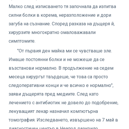
Малко след изписването тя започнала да изпитва
силни болки в корема, неразположение и дори
загуба на съзнание. Според разказа на дъщеря й,
хирурзите многократно омаловажавали
симптомите.
"От първия ден майка ми се чувстваше зле.
Имаше постоянни болки и не можеше да се
възстанови нормално. В продължение на седем
месеца хирургът твърдеше, че това са просто
следоперативни конци и че всичко е нормално",
заяви дъщерята пред медиите. След като
лечението с антибиотик не довело до подобрение,
лекуващият лекар назначил компютърна
томография. Изследването, извършено на 7 май в
диагностичен център в Неапол, разкрило