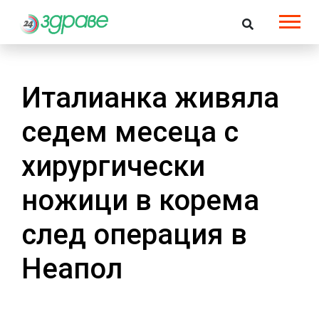
Италианка живяла
седем месеца с
хирургически
ножици в корема
след операция в
Неапол