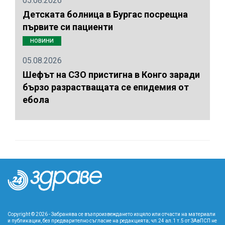
05.08.2026
Детската болница в Бургас посрещна
първите си пациенти
НОВИНИ
05.08.2026
Шефът на СЗО пристигна в Конго заради
бързо разрастващата се епидемия от
ебола
Copyright © 2026 - Забранява се възпроизвеждането изцяло или отчасти на материали
и публикации, без предварително съгласие на редакцията; чл.24 ал.1 т.5 от ЗАвПСП не