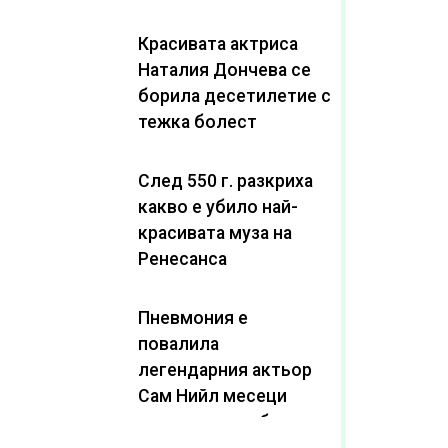
Красивата актриса
Наталия Дончева се
борила десетилетие с
тежка болест
След 550 г. разкриха
какво е убило най-
красивата муза на
Ренесанса
Пневмония е
повалила
легендарния актьор
Сам Нийл месеци
след като пребори