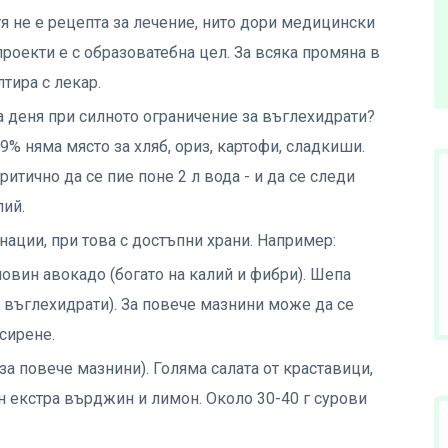
я не е рецепта за лечение, нито дори медицински
проекти е с образоватебна цел. За всяка промяна в
лтира с лекар.
 деня при силното ограничение за въглехидрати?
9% няма място за хляб, ориз, картофи, сладкиши.
итично да се пие поне 2 л вода - и да се следи
лий.
ации, при това с достъпни храни. Например:
ловин авокадо (богато на калий и фибри). Шепа
и въглехидрати). За повече мазнини може да се
 сирене.
за повече мазнини). Голяма салата от краставици,
н екстра върджин и лимон. Около 30-40 г сурови