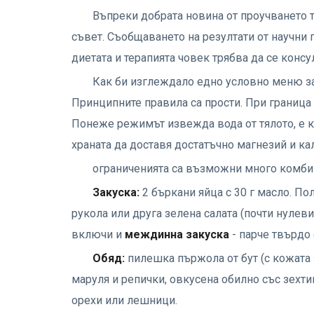
Въпреки добрата новина от проучването т
съвет. Съобщаването на резултати от научни 
диетата и терапията човек трябва да се консу
Как би изглеждало едно условно меню за
Принципните правила са прости. При граница 
Понеже режимът извежда вода от тялото, е кр
храната да доставя достатъчно магнезий и ка
ограниченията са възможни много комбин
Закуска:
2 бъркани яйца с 30 г масло. По
рукола или друга зелена салата (почти нулев
включи и
междинна закуска
- парче твърдо
Обяд:
пилешка пържола от бут (с кожата 
маруля и репички, овкусена обилно със зехти
орехи или лешници.