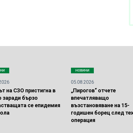
ИНИ
НОВИНИ
.2026
05.08.2026
т на СЗО пристигна в
„Пирогов“ отчете
о заради бързо
впечатляващо
астващата се епидемия
възстановяване на 15-
бола
годишен борец след те
операция