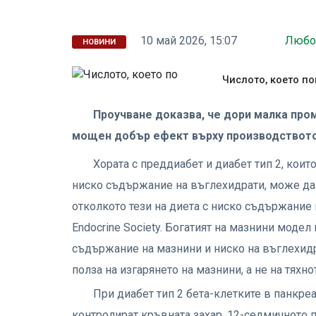
10 май 2026, 15:07
Любо
НОВИНИ
Числото, което по
Проучване доказва, че дори малка про
мощен добър ефект върху производството
Хората с преддиабет и диабет тип 2, коит
ниско съдържание на въглехидрати, може да 
отколкото тези на диета с ниско съдържание н
Endocrine Society. Богатият на мазнини модел 
съдържание на мазнини и ниско на въглехид
полза на изгарянето на мазнини, а не на тяхн
При диабет тип 2 бета-клетките в панкреа
контролират кръвната захар. 12-седмичното п