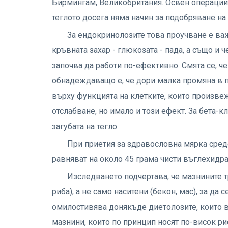
Бирмингам, Великобритания. Освен операциит
теглото досега няма начин за подобряване на
За ендокринолозите това проучване е важ
кръвната захар - глюкозата - пада, а също и 
започва да работи по-ефективно. Смята се, че 
обнадеждаващо е, че дори малка промяна в 
върху функцията на клетките, които произвеж
отслабване, но имало и този ефект. За бета-
загубата на тегло.
При приетия за здравословна мярка сред
равняват на около 45 грама чисти въглехидра
Изследването подчертава, че мазнините т
риба), а не само наситени (бекон, мас), за да
омилостивява донякъде диетолозите, които 
мазнини, които по принцип носят по-висок ри