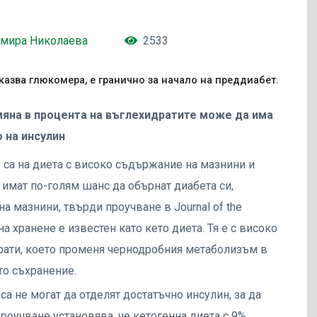
мира Николаева
2533
казва глюкомера, е гранично за начало на преддиабет.
мяна в процента на въглехидратите може да има
 на инсулин
о са на диета с високо съдържание на мазнини и
имат по-голям шанс да обърнат диабета си,
а мазнини, твърди проучване в Journal of the
на хранене е известен като кето диета. Тя е с високо
рати, което променя чернодробния метаболизъм в
ото съхранение.
са не могат да отделят достатъчно инсулин, за да
роучване установява, че кетогенна диета с 9%