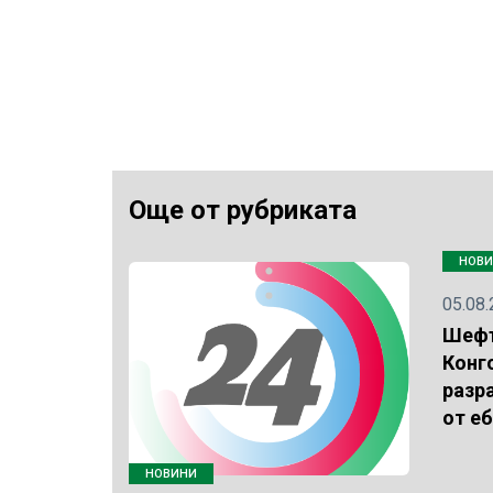
Още от рубриката
НОВ
05.08
Шефъ
Конг
разр
от е
НОВИНИ