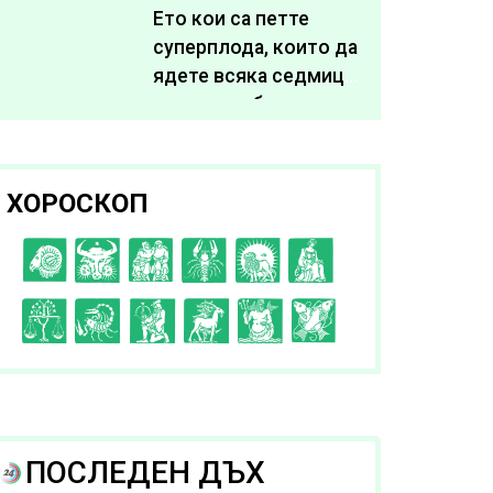
живота си
Ето кои са петте
суперплода, които да
ядете всяка седмица,
за да подобрите
здравето си
ХОРОСКОП
C
D
E
F
G
H
I
J
K
L
A
B
ПОСЛЕДЕН ДЪХ