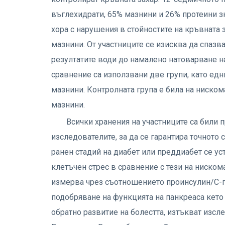
въглехидрати, 65% мазнини и 26% протеини з
хора с нарушения в стойностите на кръвната 
мазнини. От участниците се изисква да спазв
резултатите води до намалено натоварване на
сравнение са използвани две групи, като едни
мазнини. Контролната група е била на ниском
мазнини.
Всички хранения на участниците са били 
изследователите, за да се гарантира точното 
ранен стадий на диабет или преддиабет се у
клетъчен стрес в сравнение с тези на ниском
измерва чрез съотношението проинсулин/C-п
подобряване на функцията на панкреаса кето
обратно развитие на болестта, изтъкват изсл