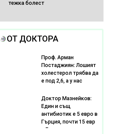
тежка болест
ОТ ДОКТОРА
Проф. Арман
Постаджиян: Лошият
холестерол трябва да
е под 2,6, а у нас
масово се живее с
нива от 3,2
Доктор Мазнейков:
Един и същ
антибиотик e 5 евро в
Гърция, почти 15 евро
в България