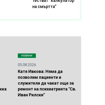
тестват “калкулатор
на смъртта”
НОВИНИ
05.08.2026
Катя Ивкова: Няма да
позволим пациенти и
служители да чакат още за
жка
ремонт на психиатрията "Св.
Иван Рилски"