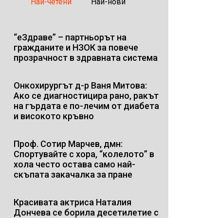
Най-четени
Най-нови
“еЗдраве” – партньорът на
гражданите и НЗОК за повече
прозрачност в здравната система
Онкохирургът д-р Ваня Митова:
Ако се диагностицира рано, ракът
на гърдата е по-лечим от диабета
и високото кръвно
Проф. Сотир Марчев, дмн:
Спортувайте с хора, “колелото” в
хола често остава само най-
скъпата закачалка за пране
Красивата актриса Наталия
Дончева се борила десетилетие с