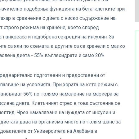
начително подобрява функцията на бета-клетките при
захар в сравнение с диета с ниско съдържание на
ат строго режима на хранене, което според
 панкреаса и подобрена секреция на инсулин. За
те са яли по схемата, а другите са се хранели с малко
аслена диета - 55% въглехидрати и само 20%
предварително подготвени и предоставени от
спазване на условията. При хората на кето режим с
становяват 56% по-голямо намаление на маркера за
аслена диета. Клетъчният стрес в това състояние се
ептид. Чрез намаляване на нуждата от инсулин и
 диетата дава на организма много по-голям шанс за
едователите от Университета на Алабама в