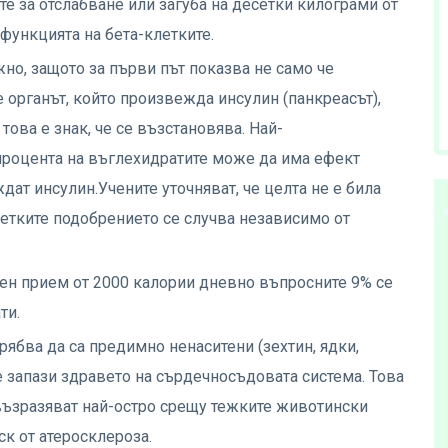
е за отслабване или загуба на десетки килограми от
 функцията на бета-клетките.
но, защото за първи път показва не само че
че органът, който произвежда инсулин (панкреасът),
това е знак, че се възстановява. Най-
процента на въглехидратите може да има ефект
дат инсулин.Учените уточняват, че целта не е била
клетките подобрението се случва независимо от
ен прием от 2000 калории дневно въпросните 9% се
ти.
рябва да са предимно ненаситени (зехтин, ядки,
 се запази здравето на сърдечносъдовата система. Това
възразяват най-остро срещу тежките животински
ск от атеросклероза.