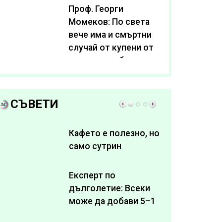
Проф. Георги
Момеков: По света
вече има и смъртни
случай от купени от
интернет субстанции
за отслабване
СЪВЕТИ
Кафето е полезно, но
само сутрин
Експерт по
дълголетие: Всеки
може да добави 5–10
здрави години към