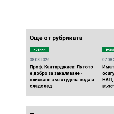
Още от рубриката
НОВИНИ
НОВ
08.08.2026
07.08
Проф. Кантарджиев: Лятото
Имат
е добро за закаляване -
осигу
плискане със студена вода и
НАП, 
сладолед
възс