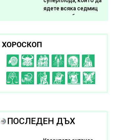
суперплода, които да
ядете всяка седмица,
за да подобрите
здравето си
ХОРОСКОП
C
D
E
F
G
H
I
J
K
L
A
B
ПОСЛЕДЕН ДЪХ