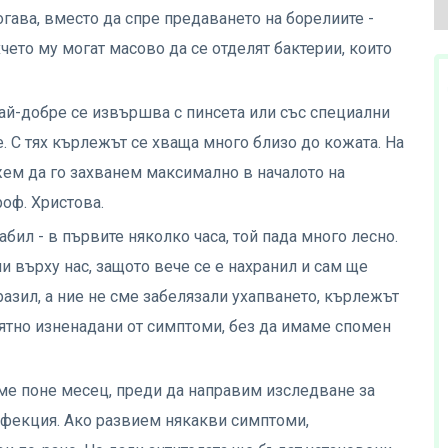
тогава, вместо да спре предаването на борелиите -
чето му могат масово да се отделят бактерии, които
най-добре се извършва с пинсета или със специални
е. С тях кърлежът се хваща много близо до кожата. На
жем да го захванем максимално в началото на
роф. Христова.
абил - в първите няколко часа, той пада много лесно.
ни върху нас, защото вече се е нахранил и сам ще
аразил, а ние не сме забелязали ухапването, кърлежът
ятно изненадани от симптоми, без да имаме спомен
ме поне месец, преди да направим изследване за
инфекция. Ако развием някакви симптоми,