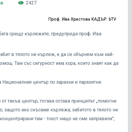
са
2427
Проф. Ива Христова КАДЪР: bTV
бата срещу кърлежите, предупреди проф. Ива
абит в тялото ни кърлеж, е да се обърнем към най-
ощ. Там със сигурност има хора, които знаят как да
а Националния център по заразни и паразитни
 от такъв център, тогава остава принципът „помогни
но, защото ако скъсаме кърлежа, забитото в тялото ни
концентрирани там - тоест нищо не сме направили",