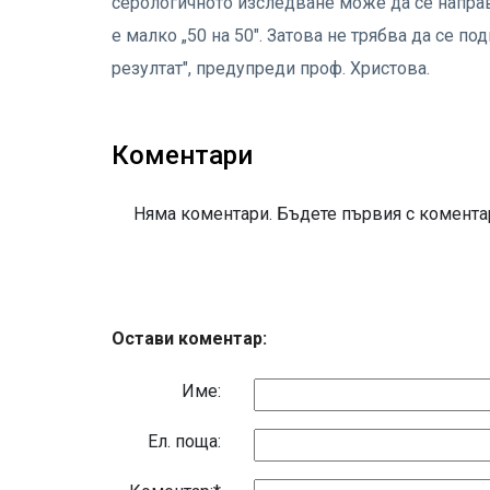
серологичното изследване може да се направ
е малко „50 на 50". Затова не трябва да се 
резултат", предупреди проф. Христова.
Коментари
Няма коментари. Бъдете първия с коментар
Остави коментар:
Име:
Eл. поща: