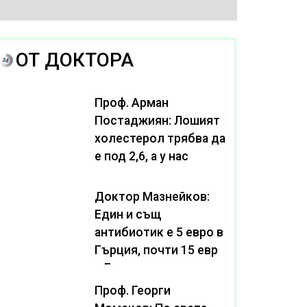
ОТ ДОКТОРА
Проф. Арман
Постаджиян: Лошият
холестерол трябва да
е под 2,6, а у нас
масово се живее с
нива от 3,2
Доктор Мазнейков:
Един и същ
антибиотик e 5 евро в
Гърция, почти 15 евро
в България
Проф. Георги