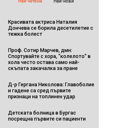
Най-четени
Най-нови
Красивата актриса Наталия
Дончева се борила десетилетие с
тежка болест
Проф. Сотир Марчев, дмн:
Спортувайте с хора, “колелото” в
хола често остава само най-
скъпата закачалка за пране
Д-р Гергана Николова: Главоболие
и гадене са сред първите
признаци на топлинен удар
Детската болница в Бургас
посрещна първите си пациенти