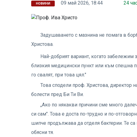
09 май 2026, 18:44
24 ча
НОВИНИ
Задушаването с мазнина не помага в бор
Христова.
Най-добрият вариант, когато забележим з
близкия медицински пункт или към спешна пом
го свалят, при това цял."
Това сподели проф. Христова, директор н
болести пред Би Ти Ви.
„Ако по някакви причини сме много далеч
си сам". Това е доста по-трудно и по-отговор
шипче продължава да отделя бактерии. Те са 
обясни тя.