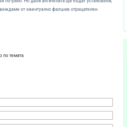
и по-рано. Но дали антителата ще бъдат установени,
подвеждаме от евентуално фалшив отрицателен
 по темата.