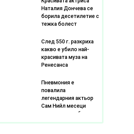
Красивата актриса
Наталия Дончева се
борила десетилетие с
тежка болест
След 550 г. разкриха
какво е убило най-
красивата муза на
Ренесанса
Пневмония е
повалила
легендарния актьор
Сам Нийл месеци
след като пребори
рака