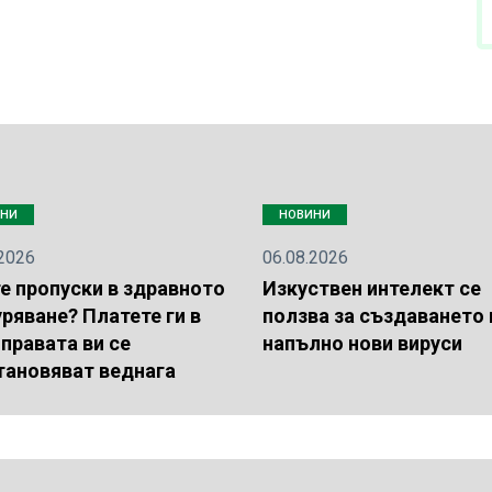
ИНИ
НОВИНИ
.2026
06.08.2026
е пропуски в здравното
Изкуствен интелект се
ряване? Платете ги в
ползва за създаването 
правата ви се
напълно нови вируси
тановяват веднага