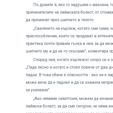
По думите ѝ, ако го задушим с мазнина, 
причинителите на лаймската болест, от стомах
да преминат през шипчето в тялото.
„Свалянето на кърлеж, когато сме сами, 
приспособления, които се продават в аптекит
практика почти правим гънка в нея, за да мо
шипчето му и да не го скъсаме", коментира п
Според нея, когато кърлежът скоро се е з
„Пада лесно и когато е стоял повече от два д
падне. В това обаче е опасността - ако ни е з
може вече да е паднал и да се окажем непри
за ухапване".
„Ако нямаме симптоми, можем да изчака
лаймска болест, за да сме сигурни, че няма 