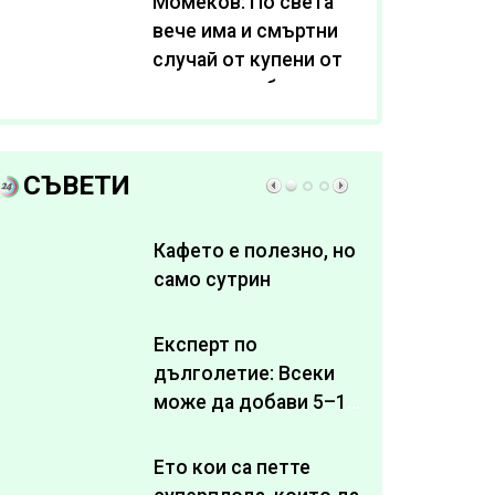
Момеков: По света
вече има и смъртни
случай от купени от
интернет субстанции
за отслабване
СЪВЕТИ
Кафето е полезно, но
само сутрин
Експерт по
дълголетие: Всеки
може да добави 5–10
здрави години към
живота си
Ето кои са петте