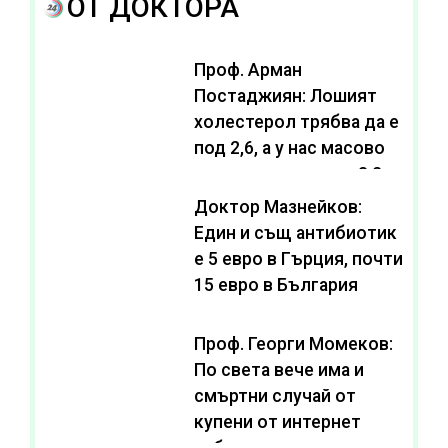
ОТ ДОКТОРА
Проф. Арман
Постаджиян: Лошият
холестерол трябва да е
под 2,6, а у нас масово
се живее с нива от 3,2
Доктор Мазнейков:
Един и същ антибиотик
e 5 евро в Гърция, почти
15 евро в България
Проф. Георги Момеков:
По света вече има и
смъртни случай от
купени от интернет
субстанции за