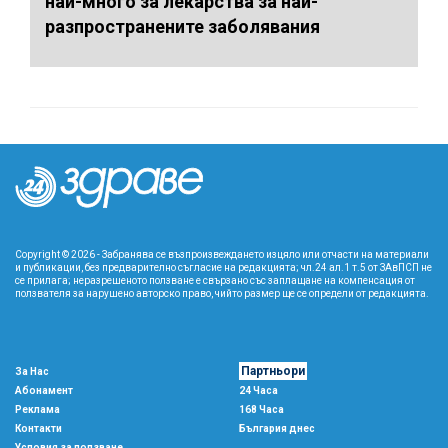
най-много за лекарства за най-
разпространените заболявания
Copyright © 2026 - Забранява се възпроизвеждането изцяло или отчасти на материали
и публикации, без предварително съгласие на редакцията; чл.24 ал.1 т.5 от ЗАвПСП не
се прилага; неразрешеното ползване е свързано със заплащане на компенсация от
ползвателя за нарушено авторско право, чийто размер ще се определи от редакцията.
Партньори
За Нас
Абонамент
24 Часа
Реклама
168 Часа
Контакти
България днес
Условия за ползване