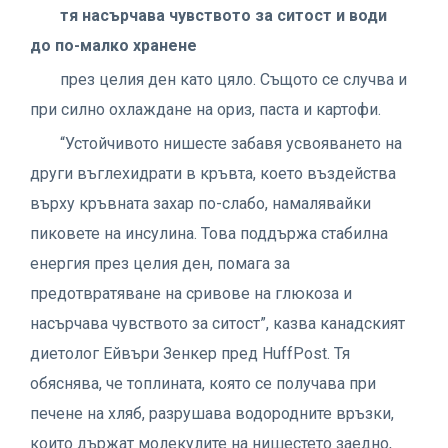
тя насърчава чувството
за ситост и води
до
по-малко хранене
през целия ден като цяло. Същото се случва и
при силно охлаждане на ориз, паста и картофи.
“Устойчивото нишесте забавя усвояването на
други въглехидрати в кръвта, което въздейства
върху кръвната захар по-слабо, намалявайки
пиковете на инсулина. Това поддържа стабилна
енергия през целия ден, помага за
предотвратяване на сривове на глюкоза и
насърчава чувството за ситост”, казва канадският
диетолог Ейвъри Зенкер пред HuffPost. Тя
обяснява, че топлината, която се получава при
печене на хляб, разрушава водородните връзки,
които държат молекулите на нишестето заедно,