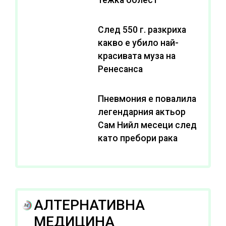
След 550 г. разкриха
какво е убило най-
красивата муза на
Ренесанса
Пневмония е повалила
легендарния актьор
Сам Нийл месеци след
като пребори рака
АЛТЕРНАТИВНА
МЕДИЦИНА