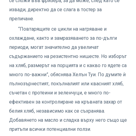
се сложи във фризера, за да може, след като се
извади, директно да се слага в тостер за
препичане.
“Повтарящите се цикли на нагряване и
охлаждане, както и замразяването за по-дълги
периоди, могат значително да увеличат
съдържанието на резистентно нишесте. Но изборът
на хляб, размерът на порцията и с какво го ядете са
много по-важни”, обяснява Хелън Туи. По думите ѝ
пълнозърнестият, покълналият или квасният хляб,
съчетан с протеини и зеленчуци, е много по-
ефективен за контролиране на кръвната захар от
белия хляб, независимо как се съхранява.
Добавянето на масло и сладка върху него също ще
притъпи всички потенциални ползи.