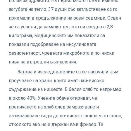
ползи за здравето. На първо място това е именно
загубата на тегло. 37 души със затлъстяване са го
приемали в продължение на осем седмици. Освен
че са успели да намалят теглото си средно с 2,8
килограма, медицинските им показатели са
показали подобряване на инсулиновата
резистентност, чревната микробиота и по-ниски
нива на вътрешни възпаления.
Затова и изследователите са се насочили към
проучване на храни, които имат най-високо
съдържание на нишесте. В белия хляб то например
е около 40%. Учените обаче откриват, че
препичането на хляб след замразяване и
размразяване води до по-нисък глюкозен отговор,
отколкото ако не е държан във фризер. Те