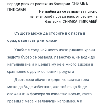
Не трябва да се замразява прясно
изпечен хляб поради риск от растеж на
бактерии. СНИМКА: ПИКСАБЕЙ
Същото
може да
сторите и с
паста и
ориз,
съветват
диетолози
Хлябът е сред най-често изхвърляните храни,
защото бързо се разваля. Известно е, че води до
напълняване, а и цената му не е много висока в
сравнение с други основни продукти.
Диетолози обаче твърдят, че всичко това
може да бъде избегнато, ако той също бъде
сложен във фризера за известно време, както
правим с меса и зеленчуци например. А и