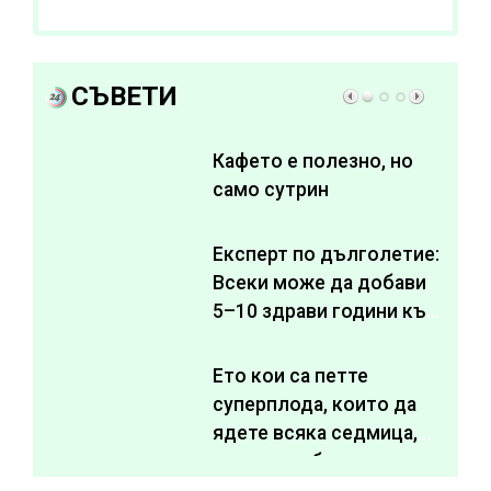
отслабване
СЪВЕТИ
Кафето е полезно, но
само сутрин
Експерт по дълголетие:
Всеки може да добави
5–10 здрави години към
живота си
Ето кои са петте
суперплода, които да
ядете всяка седмица,
за да подобрите
здравето си