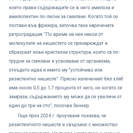
което прави съдържащите се в него амилоза и
амилопектин по-лесни за смилане. Когато той се
постави във фризера, започва така наречената
ретроградация. “По време на нея някои от
молекулите на нишестето се пренареждат и
образуват нови кристални структури, които са по-
трудни за смилане и усвояване от организма,
откъдето идва и името му “устойчиво или
резистентно нишесте”. Прясно изпеченият бял хляб
има около 0,5 до 1,7 процента от него, но когато се
замрази, съдържанието му може да се увеличи от
един до три на сто”, посочва Зенкер.
Още през 2024 г. проучване показва, че
резистентното нишесте е свързано с множество