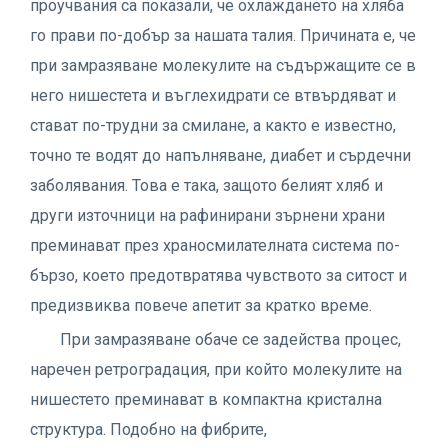
проучвания са показали, че охлаждането на хляба
го прави по-добър за нашата талия. Причината е, че
при замразяване молекулите на съдържащите се в
него нишестета и въглехидрати се втвърдяват и
стават по-трудни за смилане, а както е известно,
точно те водят до напълняване, диабет и сърдечни
заболявания. Това е така, защото белият хляб и
други източници на рафинирани зърнени храни
преминават през храносмилателната система по-
бързо, което предотвратява чувството за ситост и
предизвиква повече апетит за кратко време.
При замразяване обаче се задейства процес,
наречен ретроградация, при който молекулите на
нишестето преминават в компактна кристална
структура. Подобно на фибрите,