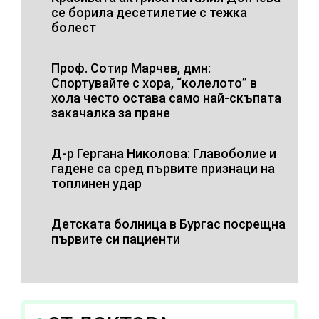
се борила десетилетие с тежка
болест
Проф. Сотир Марчев, дмн:
Спортувайте с хора, “колелото” в
хола често остава само най-скъпата
закачалка за пране
Д-р Гергана Николова: Главоболие и
гадене са сред първите признаци на
топлинен удар
Детската болница в Бургас посрещна
първите си пациенти