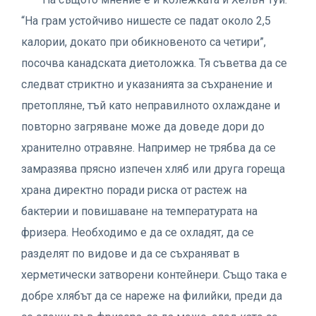
“На грам устойчиво нишесте се падат около 2,5
калории, докато при обикновеното са четири”,
посочва канадската диетоложка. Тя съветва да се
следват стриктно и указанията за съхранение и
претопляне, тъй като неправилното охлаждане и
повторно загряване може да доведе дори до
хранително отравяне. Например не трябва да се
замразява прясно изпечен хляб или друга гореща
храна директно поради риска от растеж на
бактерии и повишаване на температурата на
фризера. Необходимо е да се охладят, да се
разделят по видове и да се съхраняват в
херметически затворени контейнери. Също така е
добре хлябът да се нареже на филийки, преди да