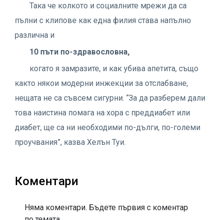
Така че колкото и социалните мрежи да са
пълни с клипове как една филия става напълно
различна и
10 пъти по-здравословна,
когато я замразите, и как убива апетита, също
както някои модерни инжекции за отслабване,
нещата не са съвсем сигурни. “За да разберем дали
това наистина помага на хора с преддиабет или
диабет, ще са ни необходими по-дълги, по-големи
проучвания”, казва Хелън Туи.
Коментари
Няма коментари. Бъдете първия с коментар
по темата.