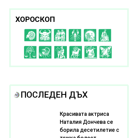
ХОРОСКОП
C
D
E
F
G
H
I
J
K
L
A
B
ПОСЛЕДЕН ДЪХ
Красивата актриса
Наталия Дончева се
борила десетилетие с
тежка болест