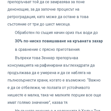
препоръчват той да се замразява за поне
денонощие, за да започне процесът на
ретроградация, като може да остане в това
състояние от три до шест месеца.
Обработен по същия начин ориз пък води до
30% по-ниско повишаване
на кръвната захар
в сравнение с прясно приготвения.
Въпреки това Зенкер препоръчва
консумацията на рафинирани въглехидрати да
продължава да е умерена и да се набляга на
пълнозърнести храни, когато е възможно. “Важно
е да се отбележи, че ползата от устойчивото
нишесте е малка, така че малките порции все още
имат голямо значение”, казва тя.
На същото мнение е и колежката ѝ Хелън Туи.