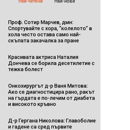
Най-четени
Най-нови
Проф. Сотир Марчев, дмн:
Спортувайте с хора, “колелото” в
хола често остава само най-
скъпата закачалка за пране
Красивата актриса Наталия
Дончева се борила десетилетие с
тежка болест
Онкохирургът д-р Ваня Митова:
Ако се диагностицира рано, ракът
на гърдата е по-лечим от диабета
и високото кръвно
Д-р Гергана Николова: Главоболие
и гадене са сред първите