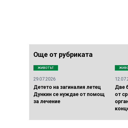
Още от рубриката
ЖИВОТЪТ
ЖИВ
29.07.2026
12.07
Детето на загиналия летец
Две 
Дункин се нуждае от помощ
от с
за лечение
орга
конц