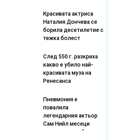
Красивата актриса
Наталия Дончева се
борила десетилетие с
тежка болест
След 550 г. разкриха
какво е убило най-
красивата муза на
Ренесанса
Пневмония е
повалила
легендарния актьор
Сам Нийл месеци
след като пребори