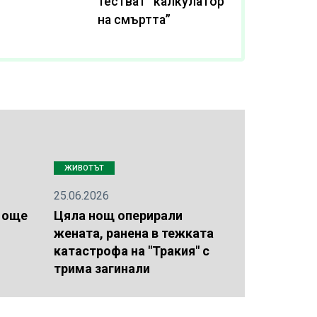
тестват “калкулатор
на смъртта”
ЖИВОТЪТ
25.06.2026
 още
Цяла нощ оперирали
жената, ранена в тежката
катастрофа на "Тракия" с
трима загинали