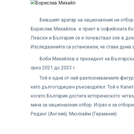
Бившият вратар на националния ни отбо
Борислав Михайлов е приет в софийската бол
Левски и България се е почувствал зле в до
Изследванията са установили, че става дума 
Боби Михайлов е президент на Българския
през 2021 до 2023 г.
Той е една от най-разпознаваемите фигури
като дългогодишен ръководител. Той е Капита
когато България достига историческото четв
мача за националния отбор. Играл е за отбор
Рединг (Англия), Мюлхайм (Германия)