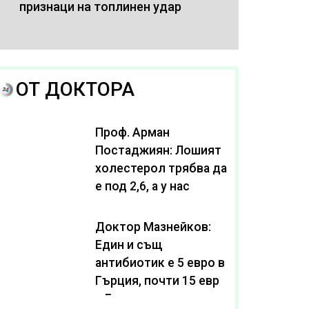
признаци на топлинен удар
ОТ ДОКТОРА
Проф. Арман
Постаджиян: Лошият
холестерол трябва да
е под 2,6, а у нас
масово се живее с
нива от 3,2
Доктор Мазнейков:
Един и същ
антибиотик e 5 евро в
Гърция, почти 15 евро
в България