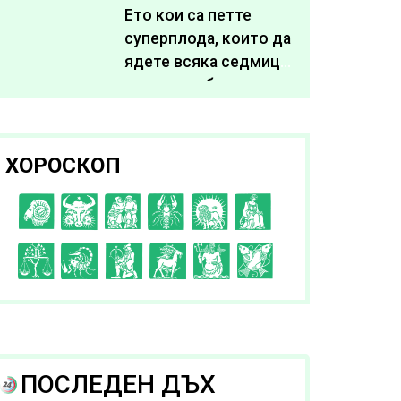
живота си
Ето кои са петте
суперплода, които да
ядете всяка седмица,
за да подобрите
здравето си
ХОРОСКОП
C
D
E
F
G
H
I
J
K
L
A
B
ПОСЛЕДЕН ДЪХ