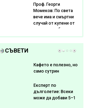
Проф. Георги
Момеков: По света
вече има и смъртни
случай от купени от
интернет субстанции
за отслабване
СЪВЕТИ
Кафето е полезно, но
само сутрин
Експерт по
дълголетие: Всеки
може да добави 5–10
здрави години към