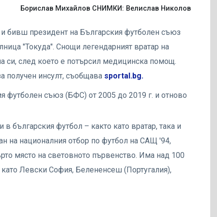
Борислав Михайлов СНИМКИ: Велислав Николов
р и бивш президент на Българския футболен съюз
ница "Токуда". Снощи легендарният вратар на
ма си, след което е потърсил медицинска помощ.
за получен инсулт, съобщава
sportal.bg.
 футболен съюз (БФС) от 2005 до 2019 г. и отново
 в българския футбол – както като вратар, така и
н на националния отбор по футбол на САЩ '94,
ърто място на световното първенство. Има над 100
и като Левски София, Белененсеш (Португалия),