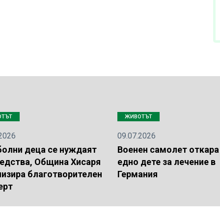
ОТЪТ
ЖИВОТЪТ
.2026
09.07.2026
болни деца се нуждаят
Военен самолет откара
редства, Община Хисаря
едно дете за лечение в
низира благотворителен
Германия
ерт