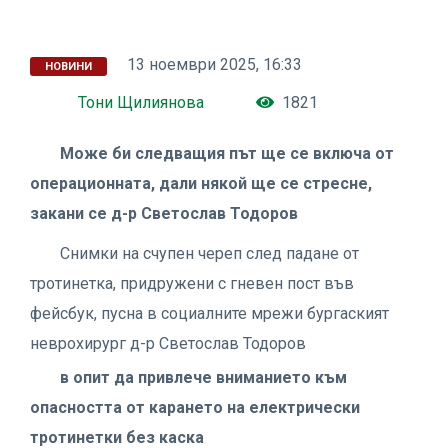
13 ноември 2025, 16:33
НОВИНИ
Тони Щилиянова
1821
Може би следващия път ще се включа от
операционната, дали някой ще се стресне,
закани се д-р Светослав Тодоров
Снимки на счупен череп след падане от
тротинетка, придружени с гневен пост във
фейсбук, пусна в социалните мрежи бургаският
неврохирург д-р Светослав Тодоров
в опит да привлече вниманието към
опасността от карането на електрически
тротинетки без каска