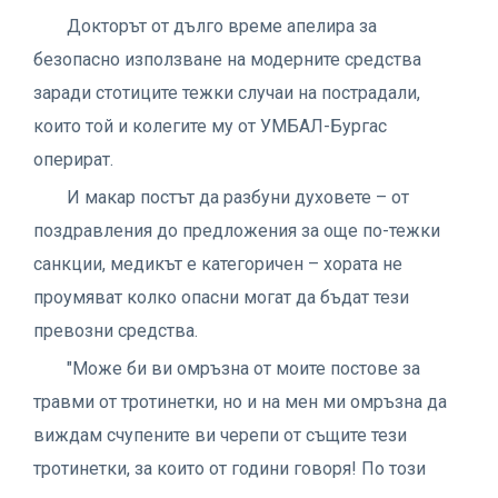
Докторът от дълго време апелира за
безопасно използване на модерните средства
заради стотиците тежки случаи на пострадали,
които той и колегите му от УМБАЛ-Бургас
оперират.
И макар постът да разбуни духовете – от
поздравления до предложения за още по-тежки
санкции, медикът е категоричен – хората не
проумяват колко опасни могат да бъдат тези
превозни средства.
"Може би ви омръзна от моите постове за
травми от тротинетки, но и на мен ми омръзна да
виждам счупените ви черепи от същите тези
тротинетки, за които от години говоря! По този