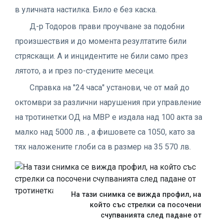
в уличната настилка. Било е без каска.
Д-р Тодоров прави проучване за подобни
произшествия и до момента резултатите били
стряскащи. А и инцидентите не били само през
лятото, а и през по-студените месеци.
Справка на "24 часа" установи, че от май до
октомври за различни нарушения при управление
на тротинетки ОД на МВР е издала над 100 акта за
малко над 5000 лв. , а фишовете са 1050, като за
тях наложените глоби са в размер на 35 570 лв.
На тази снимка се вижда профил, на
който със стрелки са посочени
счупванията след падане от