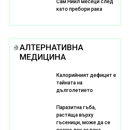
Сам Нийл месеци след
като пребори рака
АЛТЕРНАТИВНА
МЕДИЦИНА
Калорийният дефицит е
тайната на
дълголетието
Паразитна гъба,
растяща върху
гъсеници, може да се
окаже лек за рака