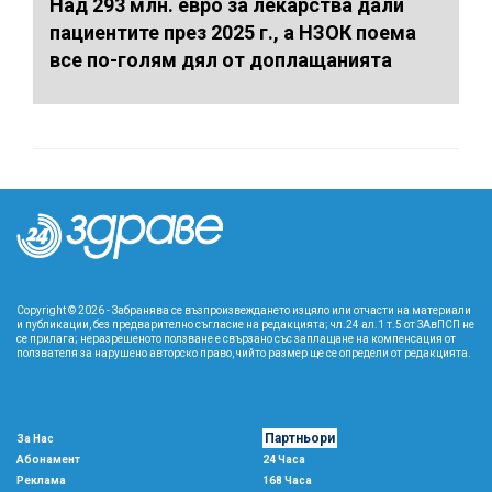
Над 293 млн. евро за лекарства дали
пациентите през 2025 г., а НЗОК поема
все по-голям дял от доплащанията
Copyright © 2026 - Забранява се възпроизвеждането изцяло или отчасти на материали
и публикации, без предварително съгласие на редакцията; чл.24 ал.1 т.5 от ЗАвПСП не
се прилага; неразрешеното ползване е свързано със заплащане на компенсация от
ползвателя за нарушено авторско право, чийто размер ще се определи от редакцията.
Партньори
За Нас
Абонамент
24 Часа
Реклама
168 Часа