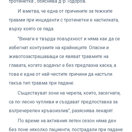
тротинетка", обяснява д-р Тодоров.
И вметва, че една от причините за тежките
травми при инциденти с тротинетки е настилката,
върху която се пада.
"Винаги е твърда повърхност и няма как да се
избегнат контузиите на крайниците. Опасни и
животозастрашаващи се явяват травмите на
главата, когато водачът е без предпазна каска, а
това е една от най-честите причини да настъпи
такъв тип травма при падане.
Съществуват зони на черепа, които, засегнати,
са по-лесно чупливи и създават предпоставка за
вътречерепен кръвоизлив", разяснява лекарят.
По време на активния летен сезон няма ден
без поне няколко пациенти, пострадали при падане