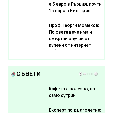
e 5 евро в Гърция, почти
15 евро в България
Проф. Георги Момеков:
По света вече има и
смъртни случай от
купени от интернет
субстанции за
отслабване
СЪВЕТИ
Кафето е полезно, но
само сутрин
Експерт по дълголетие: