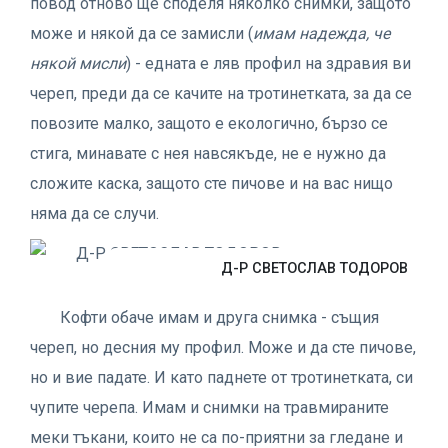
повод отново ще споделя няколко снимки, защото
може и някой да се замисли (
имам надежда, че
някой мисли
) - едната е ляв профил на здравия ви
череп, преди да се качите на тротинетката, за да се
повозите малко, защото е екологично, бързо се
стига, минавате с нея навсякъде, не е нужно да
сложите каска, защото сте пичове и на вас нищо
няма да се случи.
Д-Р СВЕТОСЛАВ ТОДОРОВ
Кофти обаче имам и друга снимка - същия
череп, но десния му профил. Може и да сте пичове,
но и вие падате. И като паднете от тротинетката, си
чупите черепа. Имам и снимки на травмираните
меки тъкани, които не са по-приятни за гледане и