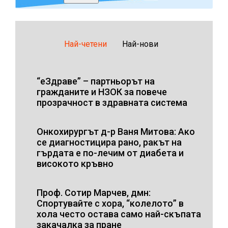
Най-четени
Най-нови
“еЗдраве” – партньорът на
гражданите и НЗОК за повече
прозрачност в здравната система
Онкохирургът д-р Ваня Митова: Ако
се диагностицира рано, ракът на
гърдата е по-лечим от диабета и
високото кръвно
Проф. Сотир Марчев, дмн:
Спортувайте с хора, “колелото” в
хола често остава само най-скъпата
закачалка за пране