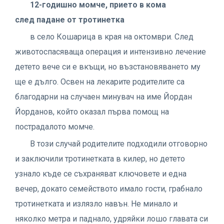
12-годишно момче, прието в кома
след падане от тротинетка
в село Кошарица в края на октомври. След
животоспасяваща операция и интензивно лечение
детето вече си е вкъщи, но възстановяването му
ще е дълго. Освен на лекарите родителите са
благодарни на случаен минувач на име Йордан
Йорданов, който оказал първа помощ на
пострадалото момче.
В този случай родителите подходили отговорно
и заключили тротинетката в килер, но детето
узнало къде се съхраняват ключовете и една
вечер, докато семейството имало гости, грабнало
тротинетката и излязло навън. Не минало и
няколко метра и паднало, удряйки лошо главата си