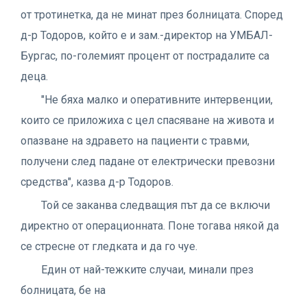
от тротинетка, да не минат през болницата. Според
д-р Тодоров, който е и зам.-директор на УМБАЛ-
Бургас, по-големият процент от пострадалите са
деца.
"Не бяха малко и оперативните интервенции,
които се приложиха с цел спасяване на живота и
опазване на здравето на пациенти с травми,
получени след падане от електрически превозни
средства", казва д-р Тодоров.
Той се заканва следващия път да се включи
директно от операционната. Поне тогава някой да
се стресне от гледката и да го чуе.
Един от най-тежките случаи, минали през
болницата, бе на