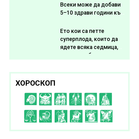
Всеки може да добави
5–10 здрави години към
живота си
Ето кои са петте
суперплода, които да
ядете всяка седмица,
за да подобрите
здравето си
ХОРОСКОП
C
D
E
F
G
H
I
J
K
L
A
B