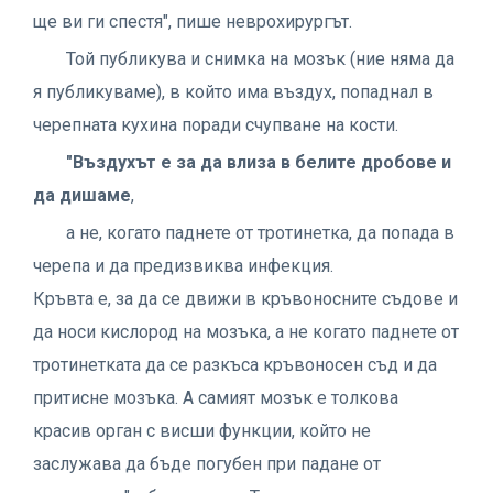
ще ви ги спестя", пише неврохирургът.
Той публикува и снимка на мозък (ние няма да
я публикуваме), в който има въздух, попаднал в
черепната кухина поради счупване на кости.
"Въздухът е за да влиза в белите дробове и
да дишаме
,
а не, когато паднете от тротинетка, да попада в
черепа и да предизвиква инфекция.
Кръвта е, за да се движи в кръвоносните съдове и
да носи кислород на мозъка, а не когато паднете от
тротинетката да се разкъса кръвоносен съд и да
притисне мозъка. А самият мозък е толкова
красив орган с висши функции, който не
заслужава да бъде погубен при падане от