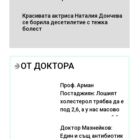
Красивата актриса Наталия Дончева
се борила десетилетие с тежка
болест
ОТ ДОКТОРА
Проф. Арман
Постаджиян: Лошият
холестерол трябва да е
под 2,6, а у нас масово
се живее с нива от 3,2
Доктор Мазнейков:
Един и същ антибиотик