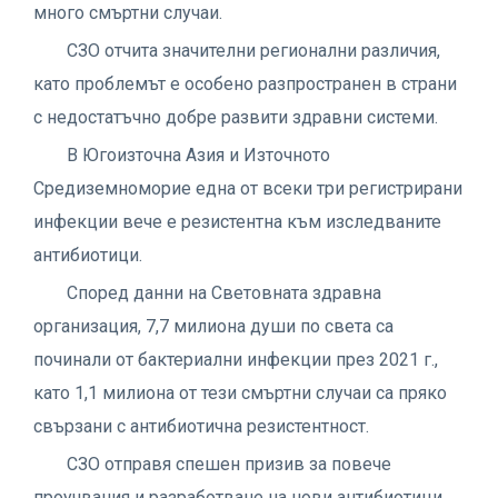
много смъртни случаи.
СЗО отчита значителни регионални различия,
като проблемът е особено разпространен в страни
с недостатъчно добре развити здравни системи.
В Югоизточна Азия и Източното
Средиземноморие една от всеки три регистрирани
инфекции вече е резистентна към изследваните
антибиотици.
Според данни на Световната здравна
организация, 7,7 милиона души по света са
починали от бактериални инфекции през 2021 г.,
като 1,1 милиона от тези смъртни случаи са пряко
свързани с антибиотична резистентност.
СЗО отправя спешен призив за повече
проучвания и разработване на нови антибиотици,