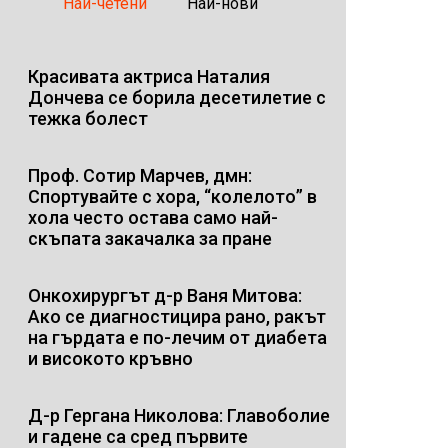
Най-четени
Най-нови
Красивата актриса Наталия
Дончева се борила десетилетие с
тежка болест
Проф. Сотир Марчев, дмн:
Спортувайте с хора, “колелото” в
хола често остава само най-
скъпата закачалка за пране
Онкохирургът д-р Ваня Митова:
Ако се диагностицира рано, ракът
на гърдата е по-лечим от диабета
и високото кръвно
Д-р Гергана Николова: Главоболие
и гадене са сред първите