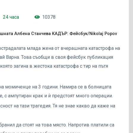
24 часа
10378
ишната Албена Станчева КАДЪР: Фейсбук/Nikolaj Popov
острадалата млада жена от вчерашната катастрофа на
ай Варна. Това съобщи в своя фейсбук публикация
която загина в жестока катастрофа с тир на пътя
 на момиченце на 3 години. Намира се в болницата
, с ампутиран крак и ѝ предстоят много операции.
ност на тази трагедия. Тя не знае какво да каже на
бранил да стоят на това място. Напротив платили са