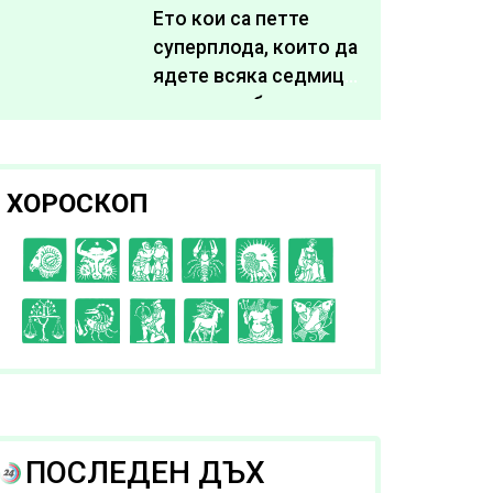
живота си
Ето кои са петте
суперплода, които да
ядете всяка седмица,
за да подобрите
здравето си
ХОРОСКОП
C
D
E
F
G
H
I
J
K
L
A
B
ПОСЛЕДЕН ДЪХ