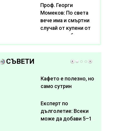
Проф. Георги
Момеков: По света
вече има и смъртни
случай от купени от
интернет субстанции
за отслабване
СЪВЕТИ
Кафето е полезно, но
само сутрин
Експерт по
дълголетие: Всеки
може да добави 5–10
здрави години към