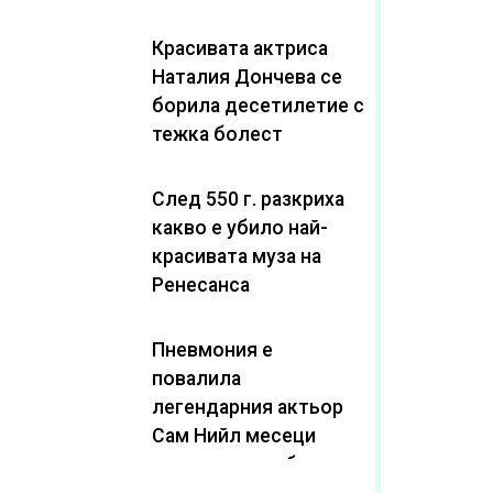
Красивата актриса
Наталия Дончева се
борила десетилетие с
тежка болест
След 550 г. разкриха
какво е убило най-
красивата муза на
Ренесанса
Пневмония е
повалила
легендарния актьор
Сам Нийл месеци
след като пребори