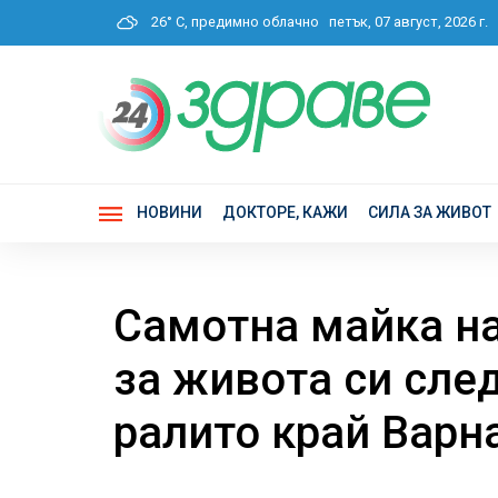
26° C, предимно облачно
петък, 07 август, 2026 г
НОВИНИ
ДОКТОРЕ, КАЖИ
СИЛА ЗА ЖИВОТ
Самотна майка на
за живота си сле
ралито край Варн