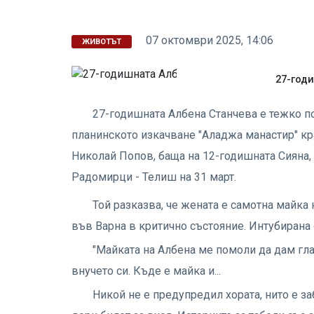
07 октомври 2025, 14:06
ЖИВОТЪТ
27-год
27-годишната Албена Станчева е тежко п
планинското изкачване "Аладжа манастир" кр
Николай Попов, баща на 12-годишната Сияна, 
Радомирци - Телиш на 31 март.
Той разказва, че жената е самотна майка
във Варна в критично състояние. Интубирана е
"Майката на Албена ме помоли да дам глас
внучето си. Къде е майка и...
Никой не е предупредил хората, нито е за