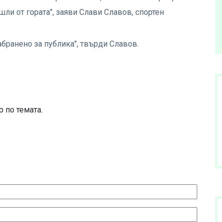
шли от гората", заяви Слави Славов, спортен
абранено за публика", твърди Славов.
 по темата.