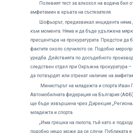
Полевият тест за алкохол на водача бил о
амфетамин в кръвта на състезателя.
Шофьорът, предизвикал инцидента няма 
към момента. Няма и да бъде удължена мяркат
пресцентъра на прокуратурата. Предстои да б
фактите около случилото се. Подобно меропр
уредба. Действията по досъдебното произво
следствен отдел при Окръжна прокуратура – В
да потвърдят или отрекат наличие на амфетам
Министърът на младежта и спорта Иван 
Автомобилната федерация на България (АФБ)
ще бъде извършена чрез Дирекция „Регионал
младежта и спорта.
„Има грешка на пилота, тъй като е подход
подобно нещо може да се случи. Публиката е 