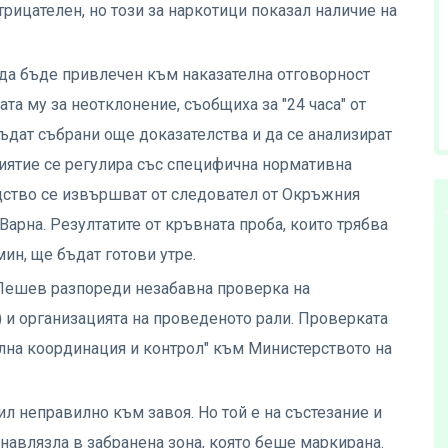
трицателен, но този за наркотици показал наличие на
да бъде привлечен към наказателна отговорност
а му за неотклонение, съобщиха за "24 часа" от
ъдат събрани още доказателства и да се анализират
иятие се регулира със специфична нормативна
дство се извършват от следовател от Окръжния
арна. Резултатите от кръвната проба, които трябва
ин, ще бъдат готови утре.
Пешев разпореди незабавна проверка на
 и организацията на проведеното рали. Проверката
на координация и контрол" към Министерството на
ил неправилно към завоя. Но той е на състезание и
навлязла в забранена зона, която беше маркирана.