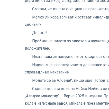
дори билет за вход. Историите за табели със 
Смятам, че вината е изцяло на организато
Малко ли хора загиват и остават инвалид
събития?
Докога?
Пробите на пилота за алкохол и наркотиц
положителен.
Настоявам за поемане на отговорност от 
Надявам се разследването да покаже кои 
справедливо наказание.
Молете се за Албена!", пише още Попов в
Състезателната кола на Нейко Нейков се 
„Аладжа манастир" – Варна 2025 в неделя. П
кола е изпуснала завоя, минала е през манти