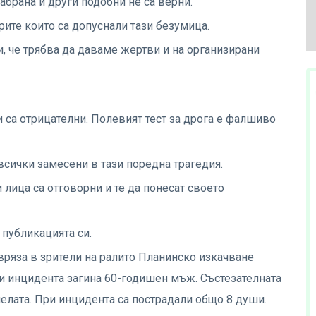
забрана и други подобни не са верни.
рите които са допуснали тази безумица.
и, че трябва да даваме жертви и на организирани
и са отрицателни. Полевият тест за дрога е фалшиво
всички замесени в тази поредна трагедия.
лица са отговорни и те да понесат своето
 публикацията си.
вряза в зрители на ралито Планинско изкачване
ри инцидента загина 60-годишен мъж. Състезателната
нелата. При инцидента са пострадали общо 8 души.