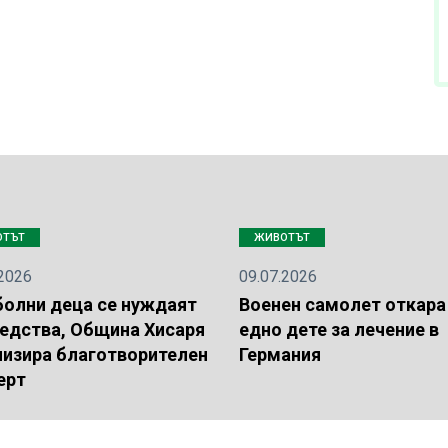
ОТЪТ
ЖИВОТЪТ
.2026
09.07.2026
болни деца се нуждаят
Военен самолет откара
редства, Община Хисаря
едно дете за лечение в
низира благотворителен
Германия
ерт