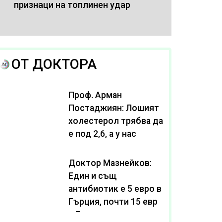
признаци на топлинен удар
ОТ ДОКТОРА
Проф. Арман
Постаджиян: Лошият
холестерол трябва да
е под 2,6, а у нас
масово се живее с
нива от 3,2
Доктор Мазнейков:
Един и същ
антибиотик e 5 евро в
Гърция, почти 15 евро
в България