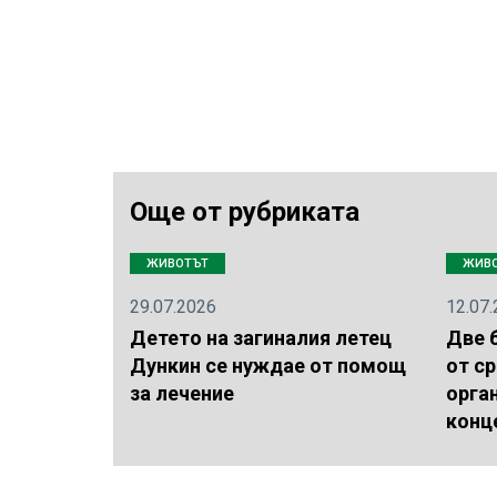
Още от рубриката
ЖИВОТЪТ
ЖИВ
29.07.2026
12.07
Детето на загиналия летец
Две 
Дункин се нуждае от помощ
от с
за лечение
орга
конц