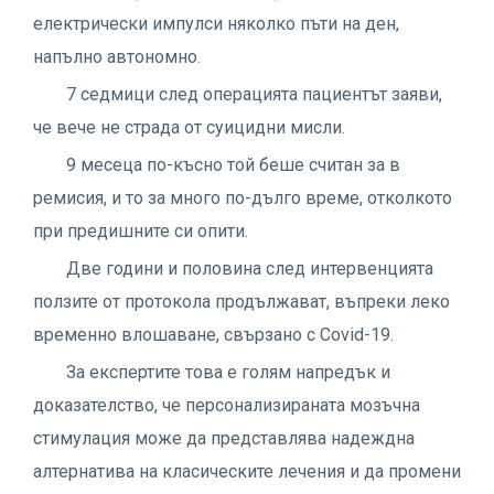
електрически импулси няколко пъти на ден,
напълно автономно.
7 седмици след операцията пациентът заяви,
че вече не страда от суицидни мисли.
9 месеца по-късно той беше считан за в
ремисия, и то за много по-дълго време, отколкото
при предишните си опити.
Две години и половина след интервенцията
ползите от протокола продължават, въпреки леко
временно влошаване, свързано с Covid-19.
За експертите това е голям напредък и
доказателство, че персонализираната мозъчна
стимулация може да представлява надеждна
алтернатива на класическите лечения и да промени