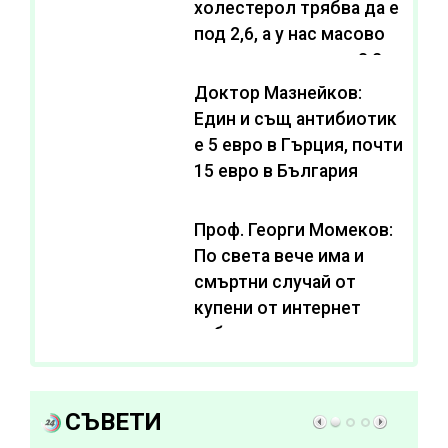
холестерол трябва да е
под 2,6, а у нас масово
се живее с нива от 3,2
Доктор Мазнейков:
Един и същ антибиотик
e 5 евро в Гърция, почти
15 евро в България
Проф. Георги Момеков:
По света вече има и
смъртни случай от
купени от интернет
субстанции за
отслабване
СЪВЕТИ