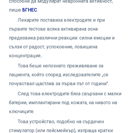
способни да модулират невронната активност,
пише
БГНЕС
.
Лекарите поставиха електродите и при
първите тестове всяка активирана зона
предизвика различни реакции: силни емоции и
сълзи от радост, успокоение, повишена
концентрация...
Това беше непознато преживяване за
пациента, който според изследователите „се
почувствал щастлив за първи път от години".
След това електродите бяха свързани с малки
батерии, имплантирани под кожата, на нивото на
ключиците.
Това устройство, подобно на сърдечен
стимулатор (или пейсмейкър), изпраща кратки