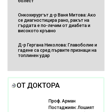
болест
Онкохирургът д-р Ваня Митова: Ако
се диагностицира рано, ракът на
гърдата е по-лечим от диабета и
високото кръвно
Д-р Гергана Николова: Главоболие и
гадене са сред първите признаци на
топлинен удар
ОТ ДОКТОРА
Проф. Арман
Постаджиян: Лошият