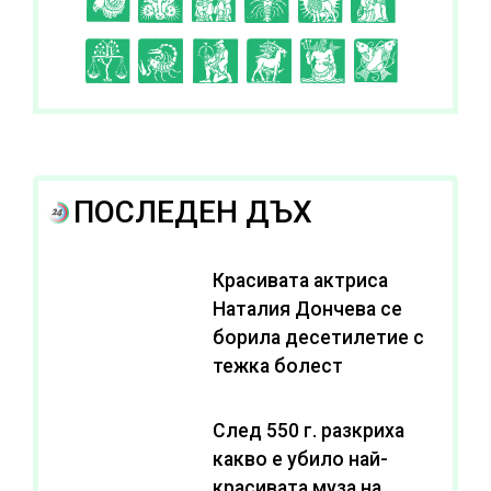
C
D
E
F
G
H
I
J
K
L
A
B
ПОСЛЕДЕН ДЪХ
Красивата актриса
Наталия Дончева се
борила десетилетие с
тежка болест
След 550 г. разкриха
какво е убило най-
красивата муза на