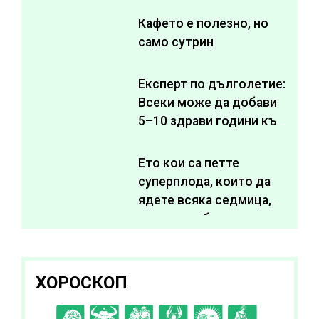
Кафето е полезно, но
само сутрин
Експерт по дълголетие:
Всеки може да добави
5–10 здрави години към
живота си
Ето кои са петте
суперплода, които да
ядете всяка седмица,
за да подобрите
здравето си
ХОРОСКОП