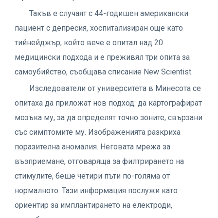
Такъв е случаят с 44-годишен американски
пациент с депресия, хоспитализиран още като
тийнейджър, който вече е опитал над 20
медицински подхода и е преживял три опита за
самоубийство, съобщава списание New Scientist.
Изследователи от университета в Минесота се
опитаха да приложат нов подход: да картографират
мозъка му, за да определят точно зоните, свързани
със симптомите му. Изображенията разкриха
поразителна аномалия. Неговата мрежа за
възприемане, отговаряща за филтрирането на
стимулите, беше четири пъти по-голяма от
нормалното. Тази информация послужи като
ориентир за имплантирането на електроди,