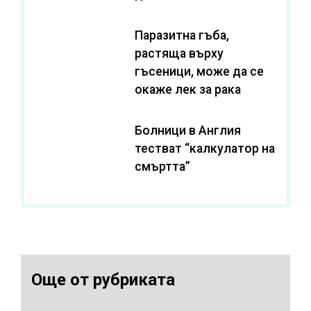
Паразитна гъба,
растяща върху
гъсеници, може да се
окаже лек за рака
Болници в Англия
тестват “калкулатор на
смъртта”
Още от рубриката