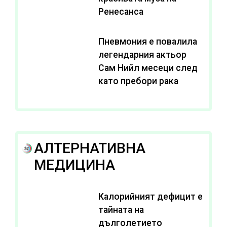
Ренесанса
Пневмония е повалила
легендарния актьор
Сам Нийл месеци след
като пребори рака
АЛТЕРНАТИВНА
МЕДИЦИНА
Калорийният дефицит е
тайната на
дълголетието