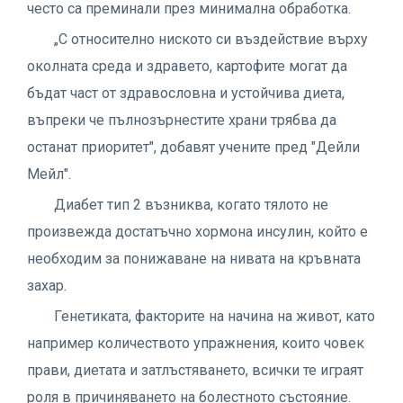
често са преминали през минимална обработка.
„С относително ниското си въздействие върху
околната среда и здравето, картофите могат да
бъдат част от здравословна и устойчива диета,
въпреки че пълнозърнестите храни трябва да
останат приоритет", добавят учените пред "Дейли
Мейл".
Диабет тип 2 възниква, когато тялото не
произвежда достатъчно хормона инсулин, който е
необходим за понижаване на нивата на кръвната
захар.
Генетиката, факторите на начина на живот, като
например количеството упражнения, които човек
прави, диетата и затлъстяването, всички те играят
роля в причиняването на болестното състояние.