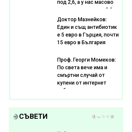
под 2,6, а у нас масово
се живее с нива от 3,2
Доктор Мазнейков:
Един и същ антибиотик
e 5 евро в Гърция, почти
15 евро в България
Проф. Георги Момеков:
По света вече има и
смъртни случай от
купени от интернет
субстанции за
отслабване
СЪВЕТИ