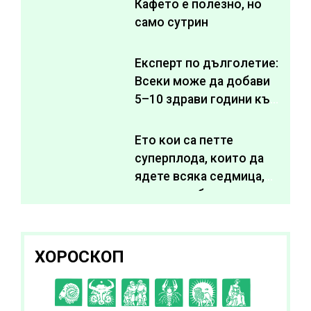
Кафето е полезно, но
само сутрин
Експерт по дълголетие:
Всеки може да добави
5–10 здрави години към
живота си
Ето кои са петте
суперплода, които да
ядете всяка седмица,
за да подобрите
здравето си
ХОРОСКОП
C
D
E
F
G
H