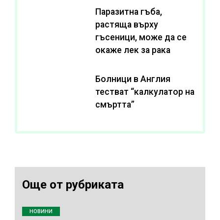
Паразитна гъба,
растяща върху
гъсеници, може да се
окаже лек за рака
Болници в Англия
тестват “калкулатор на
смъртта”
Още от рубриката
НОВИНИ