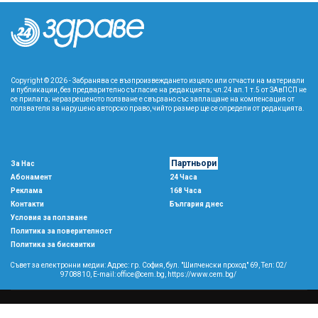
Copyright © 2026 - Забранява се възпроизвеждането изцяло или отчасти на материали
и публикации, без предварително съгласие на редакцията; чл.24 ал.1 т.5 от ЗАвПСП не
се прилага; неразрешеното ползване е свързано със заплащане на компенсация от
ползвателя за нарушено авторско право, чийто размер ще се определи от редакцията.
Партньори
За Нас
Абонамент
24 Часа
Реклама
168 Часа
Контакти
България днес
Условия за ползване
Политика за поверителност
Политика за бисквитки
Съвет за електронни медии: Адрес: гр. София, бул. "Шипченски проход" 69, Тел: 02/
9708810,
E-mail:
office@cem.bg
,
https://www.cem.bg/