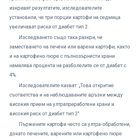
изкривят резултатите, изследователите
установили, че три порции картофи на седмица
увеличават риска от диабет тип 2.
Изследването също така разкри, че
заместването на печени или варени картофи, както
и на картофено пюре с пълнозърнести храни
намалява процента на разболелите се от диабет с
4%.
Изследователите казват: „Това откритие
съответства и на наблюдаваните връзки между
високия прием на ултрапреработени храни и
високия риск от диабет тип 2".
Пържените картофи често са ултра-обработени,
докато печените, варените или картофено пюре