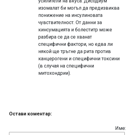
усилители на вкуса. Дисодиум
изомалат би могъл да предизвиква
понижение на инсулиновата
чувствителност. От данни за
кинсумацията и болеститр може
разбира се да се хванат
специфични фактори, но едва ли
някой ще тръгне да рита против
канцерогени и специфични токсини
(в случая на специфични
митохондрии).
Остави коментар:
Име: