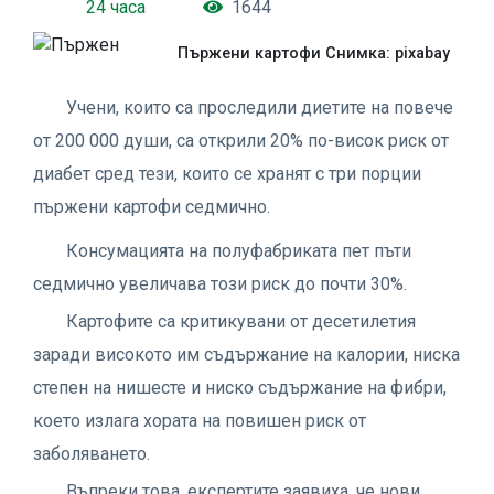
24 часа
1644
Пържени картофи Снимка: pixabay
Учени, които са проследили диетите на повече
от 200 000 души, са открили 20% по-висок риск от
диабет сред тези, които се хранят с три порции
пържени картофи седмично.
Консумацията на полуфабриката пет пъти
седмично увеличава този риск до почти 30%.
Картофите са критикувани от десетилетия
заради високото им съдържание на калории, ниска
степен на нишесте и ниско съдържание на фибри,
което излага хората на повишен риск от
заболяването.
Въпреки това, експертите заявиха, че нови