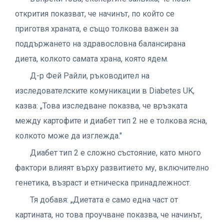
открития показват, че начинът, по който се
приготвя храната, е също толкова важен за
поддържането на здравословна балансирана
диета, колкото самата храна, която ядем.
Д-р Фей Райли, ръководител на
изследователските комуникации в Diabetes UK,
казва: „Това изследване показва, че връзката
между картофите и диабет тип 2 не е толкова ясна,
колкото може да изглежда."
Диабет тип 2 е сложно състояние, като много
фактори влияят върху развитието му, включително
генетика, възраст и етническа принадлежност.
Тя добавя: „Диетата е само една част от
картината, но това проучване показва, че начинът,