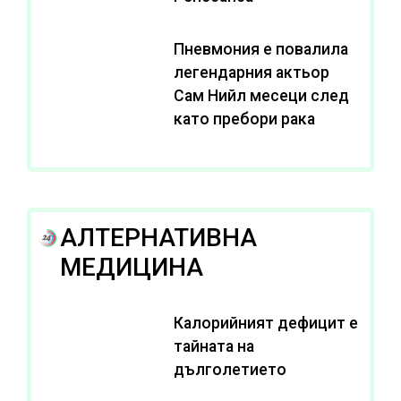
Пневмония е повалила
легендарния актьор
Сам Нийл месеци след
като пребори рака
АЛТЕРНАТИВНА
МЕДИЦИНА
Калорийният дефицит е
тайната на
дълголетието