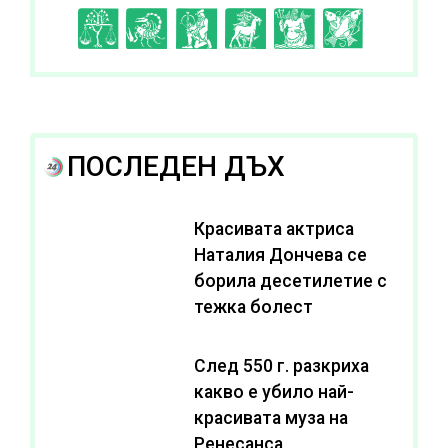
I
J
K
L
A
B
ПОСЛЕДЕН ДЪХ
Красивата актриса
Наталия Дончева се
борила десетилетие с
тежка болест
След 550 г. разкриха
какво е убило най-
красивата муза на
Ренесанса