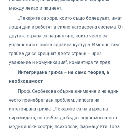
между лекар и пациент.
„Лекарите са хора, които също боледуват, имат
лоши дни и работят в силно натоварена система. От
другата страна са пациентите, които често са
уплашени и с ниска здравна култура. Именно там
трябва да се срещнат двете страни – чрез
уважение и комуникация", коментира тя пред
Интегрирана грижа – не само теория, а
необходимост
Проф. Сербезова обърна внимание и на един
често пренебрегван проблем: липсата на
интегрирана грижа. „Лекарите са на върха на
пирамидата, но трябва да бъдат подпомогнати от
медицински сестри, психолози, фармацевти. Това