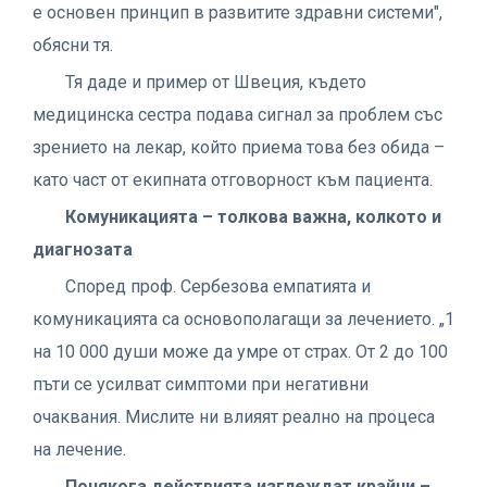
е основен принцип в развитите здравни системи",
обясни тя.
Тя даде и пример от Швеция, където
медицинска сестра подава сигнал за проблем със
зрението на лекар, който приема това без обида –
като част от екипната отговорност към пациента.
Комуникацията – толкова важна, колкото и
диагнозата
Според проф. Сербезова емпатията и
комуникацията са основополагащи за лечението. „1
на 10 000 души може да умре от страх. От 2 до 100
пъти се усилват симптоми при негативни
очаквания. Мислите ни влияят реално на процеса
на лечение.
Понякога действията изглеждат крайни –