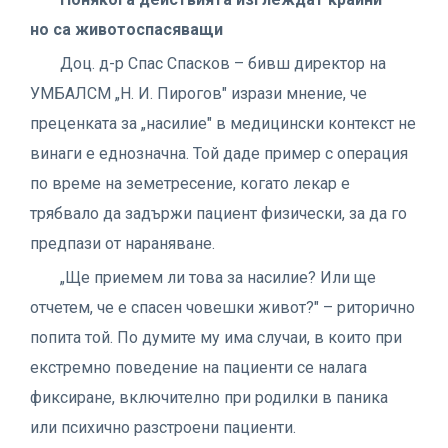
но са животоспасяващи
Доц. д-р Спас Спасков – бивш директор на
УМБАЛСМ „Н. И. Пирогов" изрази мнение, че
преценката за „насилие" в медицински контекст не
винаги е еднозначна. Той даде пример с операция
по време на земетресение, когато лекар е
трябвало да задържи пациент физически, за да го
предпази от нараняване.
„Ще приемем ли това за насилие? Или ще
отчетем, че е спасен човешки живот?" – риторично
попита той. По думите му има случаи, в които при
екстремно поведение на пациенти се налага
фиксиране, включително при родилки в паника
или психично разстроени пациенти.