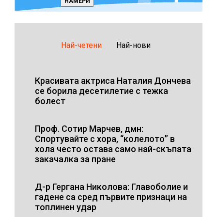
Най-четени
Най-нови
Красивата актриса Наталия Дончева
се борила десетилетие с тежка
болест
Проф. Сотир Марчев, дмн:
Спортувайте с хора, “колелото” в
хола често остава само най-скъпата
закачалка за пране
Д-р Гергана Николова: Главоболие и
гадене са сред първите признаци на
топлинен удар