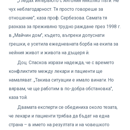
„Гледах интервюто с Антония няколко пъти. Не
чух неблагодарност. Тя просто говореше за
отношение", каза проф. Сербезова. Самата тя
разказа за преживяно трудно раждане през 1998 г.
в „Майчин дом", където, въпреки допуснати
грешки, е усетила ежедневната борба на екипа за
нейния живот и живота на дъщеря ѝ.
Доц. Спасков изрази надежда, че с времето
конфликтите между лекари и пациенти ще
намаляват. „Такива ситуации е имало винаги. Но
вярвам, че ще работим в по-добра обстановка",
каза той.
Двамата експерти се обединиха около тезата,
че лекари и пациенти трябва да бъдат на една
страна – в името на резултата и на човешкото