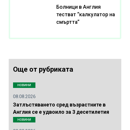
Болници в Англия
тестват “калкулатор на
смъртта”
Още от рубриката
НОВИНИ
08.08.2026
Затлъстяването сред възрастните в
Англия се е удвоило за 3 десетилетия
НОВИНИ