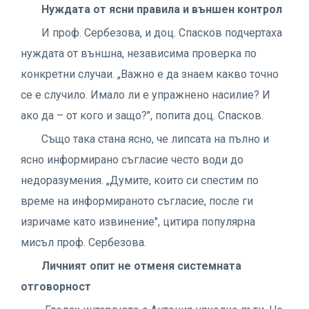
Нуждата от ясни правила и външен контрол
И проф. Сербезова, и доц. Спасков подчертаха
нуждата от външна, независима проверка по
конкретни случаи. „Важно е да знаем какво точно
се е случило. Имало ли е упражнено насилие? И
ако да – от кого и защо?", попита доц. Спасков.
Също така стана ясно, че липсата на пълно и
ясно информирано съгласие често води до
недоразумения. „Думите, които си спестим по
време на информираното съгласие, после ги
изричаме като извинение", цитира популярна
мисъл проф. Сербезова.
Личният опит не отменя системната
отговорност