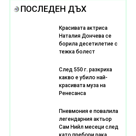
ПОСЛЕДЕН ДЪХ
Красивата актриса
Наталия Дончева се
борила десетилетие с
тежка болест
След 550 г. разкриха
какво е убило най-
красивата муза на
Ренесанса
Пневмония е повалила
легендарния актьор
Сам Нийл месеци след
като пребори рака