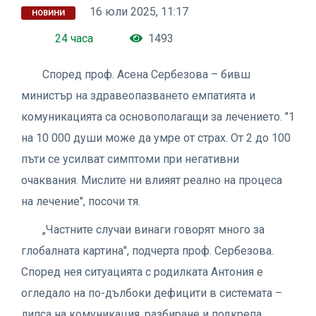
16 юли 2025, 11:17
НОВИНИ
24 часа
1493
Според проф. Асена Сербезова – бивш
министър на здравеопазването емпатията и
комуникацията са основополагащи за лечението. "1
на 10 000 души може да умре от страх. От 2 до 100
пъти се усилват симптоми при негативни
очаквания. Мислите ни влияят реално на процеса
на лечение", посочи тя.
„Частните случаи винаги говорят много за
глобалната картина", подчерта проф. Сербезова.
Според нея ситуацията с родилката Антония е
огледало на по-дълбоки дефицити в системата –
липса на комуникация, разбиране и подкрепа