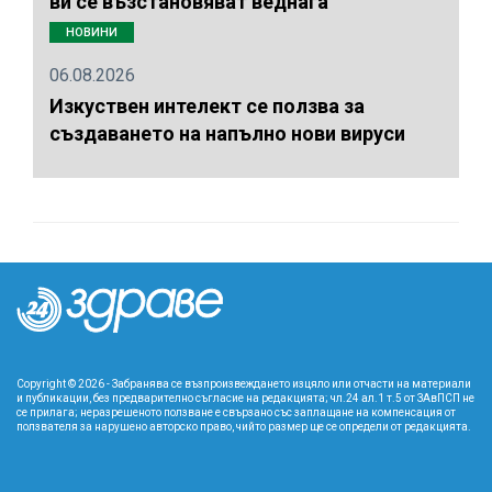
ви се възстановяват веднага
НОВИНИ
06.08.2026
Изкуствен интелект се ползва за
създаването на напълно нови вируси
Copyright © 2026 - Забранява се възпроизвеждането изцяло или отчасти на материали
и публикации, без предварително съгласие на редакцията; чл.24 ал.1 т.5 от ЗАвПСП не
се прилага; неразрешеното ползване е свързано със заплащане на компенсация от
ползвателя за нарушено авторско право, чийто размер ще се определи от редакцията.