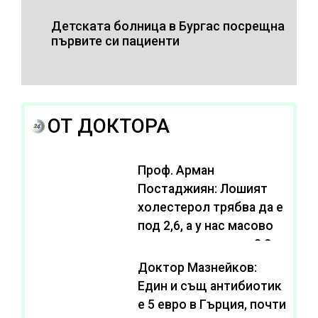
Детската болница в Бургас посрещна
първите си пациенти
ОТ ДОКТОРА
Проф. Арман
Постаджиян: Лошият
холестерол трябва да е
под 2,6, а у нас масово
се живее с нива от 3,2
Доктор Мазнейков:
Един и същ антибиотик
e 5 евро в Гърция, почти