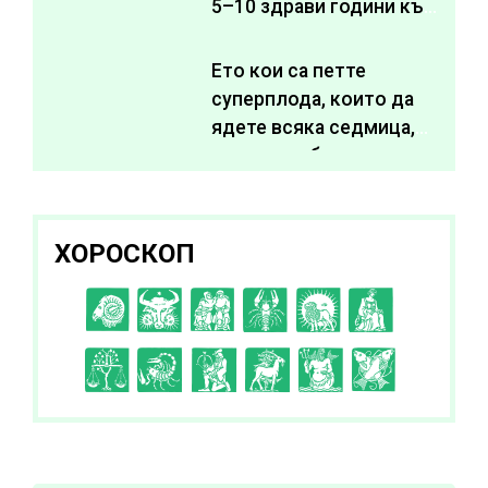
5–10 здрави години към
живота си
Ето кои са петте
суперплода, които да
ядете всяка седмица,
за да подобрите
здравето си
ХОРОСКОП
C
D
E
F
G
H
I
J
K
L
A
B