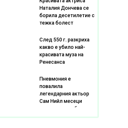
Красивата актриса
Наталия Дончева се
борила десетилетие с
тежка болест
След 550 г. разкриха
какво е убило най-
красивата муза на
Ренесанса
Пневмония е
повалила
легендарния актьор
Сам Нийл месеци
след като пребори
рака