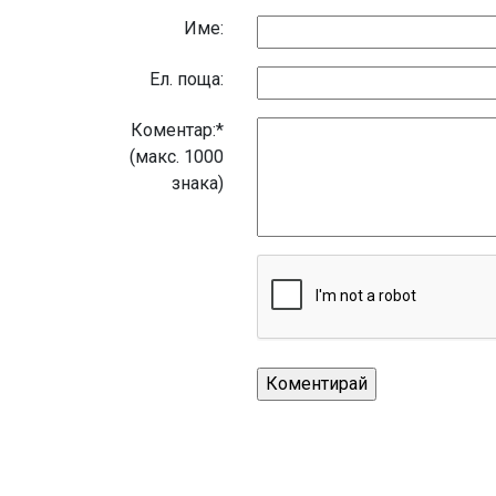
Име:
Eл. поща:
Коментар:*
(макс. 1000
знака)