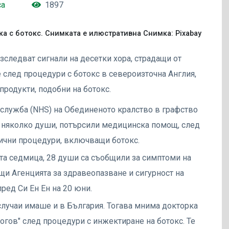
са
1897
а с ботокс. Снимката е илюстративна Снимка: Pixabay
следват сигнали на десетки хора, страдащи от
след процедури с ботокс в североизточна Англия,
продукти, подобни на ботокс.
 служба (NHS) на Обединеното кралство в графство
 няколко души, потърсили медицинска помощ, след
ични процедури, включващи ботокс.
та седмица, 28 души са съобщили за симптоми на
и Агенцията за здравеопазване и сигурност на
ред Си Ен Ен на 20 юни.
лучаи имаше и в България. Тогава мнима докторка
огов" след процедури с инжектиране на ботокс. Те