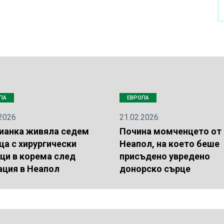
ПА
ЕВРОПА
.2026
21.02.2026
ианка живяла седем
Почина момченцето от
ца с хирургически
Неапол, на което беше
ци в корема след
присъдено увредено
ация в Неапол
донорско сърце