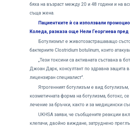
бяха на възраст между 20 и 48 години и на в
съща жена.
Пациентките ѝ са използвали промоцио
Коледа, разказа още Нели Георгиева пред "
Ботулизмът е животозастрашаващо състоя
бактериите Clostridium botulinum, които атаку
„Тези токсини са активната съставка в бо
Джоан Дарк, консултант по здравна защита в
лицензиран специалист".
Ятрогенният ботулизъм е вид ботулизъм, 
козметичната форма на ботулизма, ботокс, с
лечение за бръчки, както и за медицински съ
UKHSA заяви, че съобщените реакции вкл
клепачи, двойно виждане, затруднено преглъщ