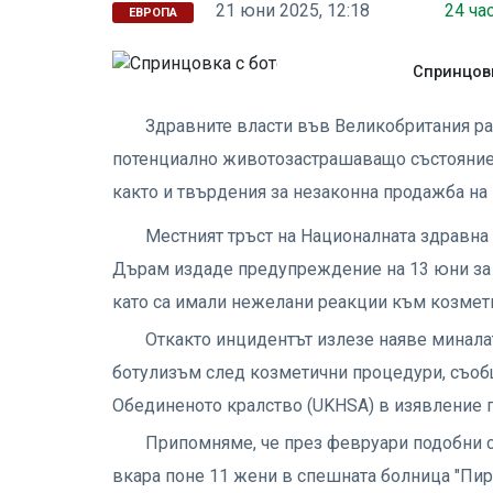
21 юни 2025, 12:18
24 ча
ЕВРОПА
Спринцовк
Здравните власти във Великобритания раз
потенциално животозастрашаващо състояние 
както и твърдения за незаконна продажба на 
Местният тръст на Националната здравна
Дърам издаде предупреждение на 13 юни за
като са имали нежелани реакции към козмет
Откакто инцидентът излезе наяве минала
ботулизъм след козметични процедури, съобщ
Обединеното кралство (UKHSA) в изявление п
Припомняме, че през февруари подобни с
вкара поне 11 жени в спешната болница "Пир