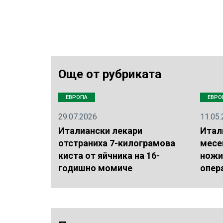
Още от рубриката
ЕВРОПА
ЕВРО
29.07.2026
11.05
Италиански лекари
Итал
отстраниха 7-килограмова
месе
киста от яйчника на 16-
ножи
годишно момиче
опер