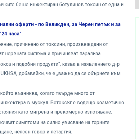
сичките беше инжектиран ботулинов токсин от една и
нални оферти - по Великден, за Черен петък и за
24 часа".
ние, причинено от токсини, произвеждани от
ват нервната система и причиняват парализа.
токса и подобни продукти", казва в изявлението д-р
 UKHSA, добавяйки, че е „важно да се обърнете към
който възниква, когато твърде много от
е инжектира в мускул. Ботоксът е водещо козметично
стояния като мигрена и прекомерно изпотяване.
ючват симптоми на силно увисване на горните
ане, неясен говор и летаргия.