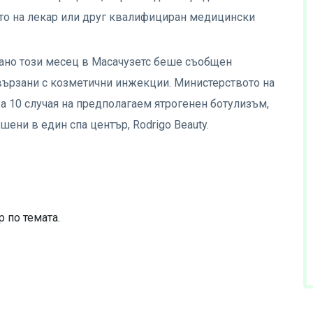
то на лекар или друг квалифициран медицински
ано този месец в Масачузетс беше съобщен
свързани с козметични инжекции. Министерството на
а 10 случая на предполагаем ятрогенен ботулизъм,
шени в един спа център, Rodrigo Beauty.
 по темата.