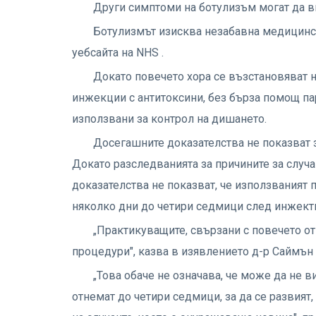
Други симптоми на ботулизъм могат да в
Ботулизмът изисква незабавна медицинск
уебсайта на NHS .
Докато повечето хора се възстановяват 
инжекции с антитоксини, без бърза помощ па
използвани за контрол на дишането.
Досегашните доказателства не показват
Докато разследванията за причините за случ
доказателства не показват, че използваният 
няколко дни до четири седмици след инжекти
„Практикуващите, свързани с повечето от
процедури", казва в изявлението д-р Саймън 
„Това обаче не означава, че може да не в
отнемат до четири седмици, за да се развият