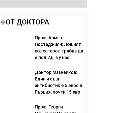
ОТ ДОКТОРА
Проф. Арман
Постаджиян: Лошият
холестерол трябва да
е под 2,6, а у нас
масово се живее с
нива от 3,2
Доктор Мазнейков:
Един и същ
антибиотик e 5 евро в
Гърция, почти 15 евро
в България
Проф. Георги