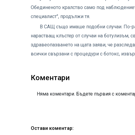
Обединеното кралство само под наблюдение
специалист", продължи тя.
В САЩ също имаше подобни случаи. По-р
нарастващ клъстер от случаи на ботулизъм, 
здравеопазването на щата заяви, че разследв
всички свързани с процедури с ботокс, извър
Коментари
Няма коментари. Бъдете първия с коментар
Остави коментар: