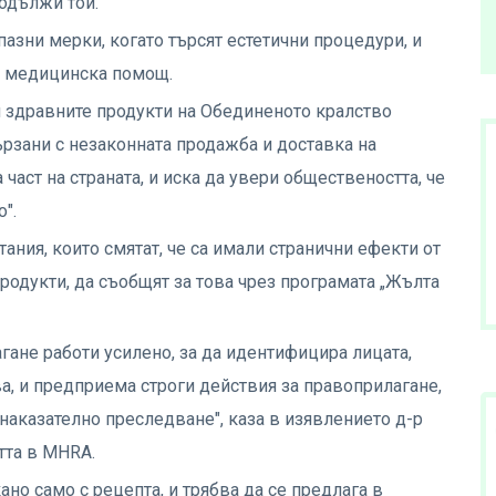
родължи той.
азни мерки, когато търсят естетични процедури, и
и медицинска помощ.
и здравните продукти на Обединеното кралство
ързани с незаконната продажба и доставка на
 част на страната, и иска да увери обществеността, че
".
ания, които смятат, че са имали странични ефекти от
одукти, да съобщят за това чрез програмата „Жълта
гане работи усилено, за да идентифицира лицата,
а, и предприема строги действия за правоприлагане,
наказателно преследване", каза в изявлението д-р
тта в MHRA.
ано само с рецепта, и трябва да се предлага в