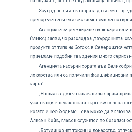
на случаите, което е окуражаваща новина", п
Хауърд посъветва хората да вземат предп
препоръча на всеки със симптоми да потърс
Агенцията за регулиране на лекарствата 
(MHRA) заяви, че разследва „твърденията, св
продукти от типа на ботокс в Североизточната
приемаме подобни твърдения много сериозно
Агенцията насърчи хората във Великобрит
лекарства или са получили фалшифицирани пр
карта" .
„Нашият отдел за наказателно правоприла
участващи в незаконната търговия с лекарств
когато е необходимо. Това може да включва 
Алисън Кейв, главен служител по безопаснос
„Ботулиновият токсин е лекарство, отпуск