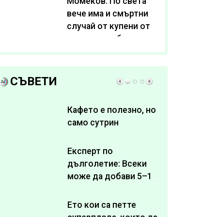
Момеков: По света
вече има и смъртни
случай от купени от
интернет субстанции
за отслабване
СЪВЕТИ
Кафето е полезно, но
само сутрин
Експерт по
дълголетие: Всеки
може да добави 5–10
здрави години към
живота си
Ето кои са петте