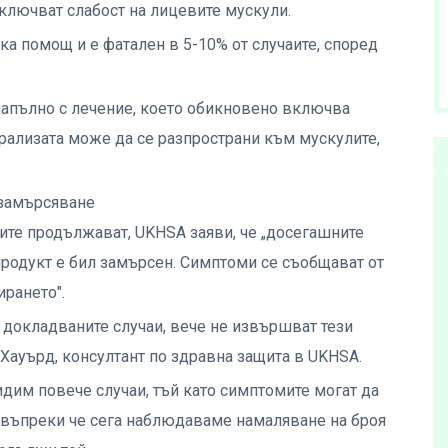
ключват слабост на лицевите мускули.
а помощ и е фатален в 5-10% от случаите, според
напълно с лечение, което обикновено включва
рализата може да се разпространи към мускулите,
 замърсяване
аите продължават, UKHSA заяви, че „досегашните
продукт е бил замърсен. Симптоми се съобщават от
рането".
 докладваните случаи, вече не извършват тези
Хауърд, консултант по здравна защита в UKHSA.
идим повече случаи, тъй като симптомите могат да
, въпреки че сега наблюдаваме намаляване на броя