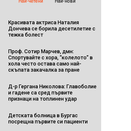
Най-четени
Най-нови
Красивата актриса Наталия
Дончева се борила десетилетие с
тежка болест
Проф. Сотир Марчев, дмн:
Спортувайте с хора, “колелото” в
хола често остава само най-
скъпата закачалка за пране
Д-р Гергана Николова: Главоболие
и гадене са сред първите
признаци на топлинен удар
Детската болница в Бургас
посрещна първите си пациенти