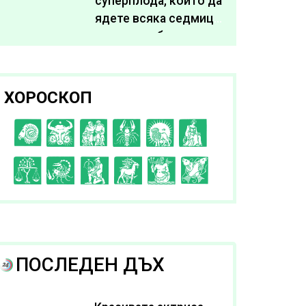
суперплода, които да
ядете всяка седмица,
за да подобрите
здравето си
ХОРОСКОП
C
D
E
F
G
H
I
J
K
L
A
B
ПОСЛЕДЕН ДЪХ