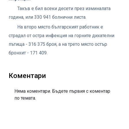
Такъв е бил всеки десети през изминалата
година, или 330 941 болнични листа.
На второ място българският работник е
страдал от остра инфекция на горните дихателни
пътища - 316 375 броя, а на трето място остър
бронхит - 171 409.
Коментари
Няма коментари. Бъдете първия с коментар
по темата.