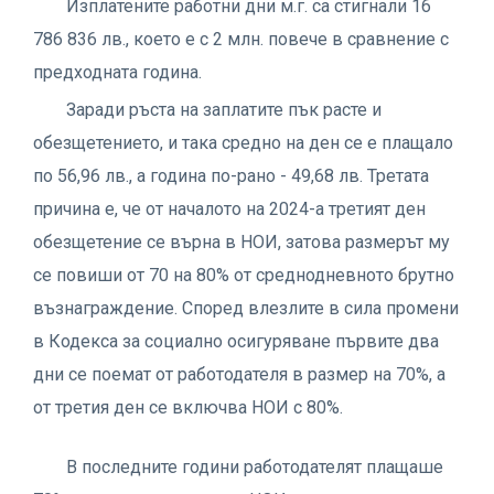
Изплатените работни дни м.г. са стигнали 16
786 836 лв., което е с 2 млн. повече в сравнение с
предходната година.
Заради ръста на заплатите пък расте и
обезщетението, и така средно на ден се е плащало
по 56,96 лв., а година по-рано - 49,68 лв. Третата
причина е, че от началото на 2024-а третият ден
обезщетение се върна в НОИ, затова размерът му
се повиши от 70 на 80% от среднодневното брутно
възнаграждение. Според влезлите в сила промени
в Кодекса за социално осигуряване първите два
дни се поемат от работодателя в размер на 70%, а
от третия ден се включва НОИ с 80%.
В последните години работодателят плащаше