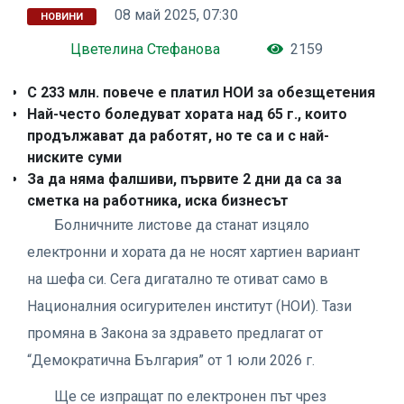
08 май 2025, 07:30
НОВИНИ
Цветелина Стефанова
2159
С 233 млн. повече е платил НОИ за обезщетения
Най-често боледуват хората над 65 г., които
продължават да работят, но те са и с най-
ниските суми
За да няма фалшиви, първите 2 дни да са за
сметка на работника, иска бизнесът
Болничните листове да станат изцяло
електронни и хората да не носят хартиен вариант
на шефа си. Сега дигатално те отиват само в
Националния осигурителен институт (НОИ). Тази
промяна в Закона за здравето предлагат от
“Демократична България” от 1 юли 2026 г.
Ще се изпращат по електронен път чрез