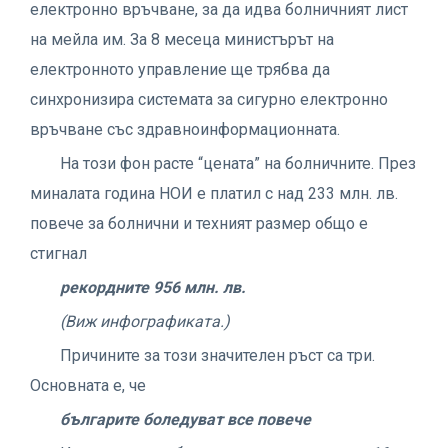
електронно връчване, за да идва болничният лист
на мейла им. За 8 месеца министърът на
електронното управление ще трябва да
синхронизира системата за сигурно електронно
връчване със здравноинформационната.
На този фон расте “цената” на болничните. През
миналата година НОИ е платил с над 233 млн. лв.
повече за болнични и техният размер общо е
стигнал
рекордните 956 млн. лв.
(Виж инфографиката.)
Причините за този значителен ръст са три.
Основната е, че
българите боледуват все повече