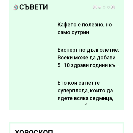
СЪВЕТИ
Кафето е полезно, но
само сутрин
Експерт по дълголетие:
Всеки може да добави
5–10 здрави години към
живота си
Ето кои са петте
суперплода, които да
ядете всяка седмица,
за да подобрите
здравето си
ХОРОСКОП