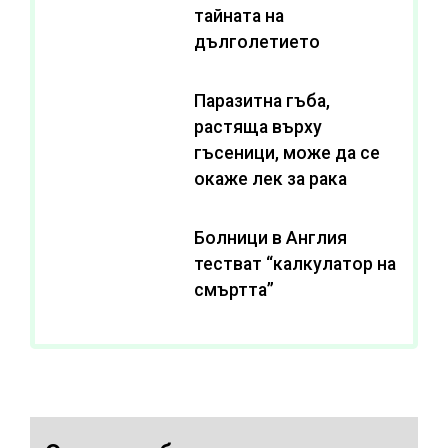
тайната на
дълголетието
Паразитна гъба,
растяща върху
гъсеници, може да се
окаже лек за рака
Болници в Англия
тестват “калкулатор на
смъртта”