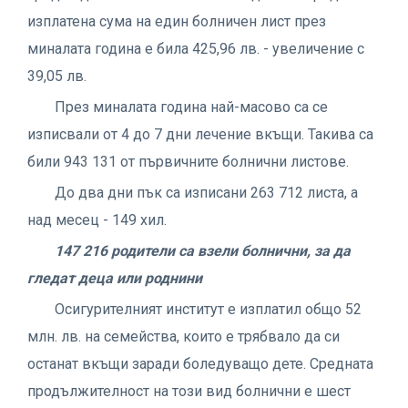
изплатена сума на един болничен лист през
миналата година е била 425,96 лв. - увеличение с
39,05 лв.
През миналата година най-масово са се
изписвали от 4 до 7 дни лечение вкъщи. Такива са
били 943 131 от първичните болнични листове.
До два дни пък са изписани 263 712 листа, а
над месец - 149 хил.
147 216 родители са взели болнични, за да
гледат деца или роднини
Осигурителният институт е изплатил общо 52
млн. лв. на семейства, които е трябвало да си
останат вкъщи заради боледуващо дете. Средната
продължителност на този вид болнични е шест