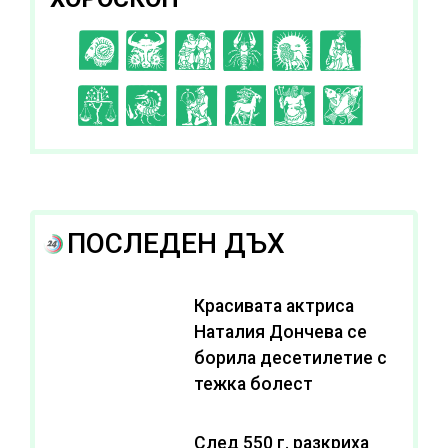
C
D
E
F
G
H
I
J
K
L
A
B
ПОСЛЕДЕН ДЪХ
Красивата актриса
Наталия Дончева се
борила десетилетие с
тежка болест
След 550 г. разкриха