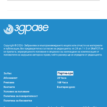
Copyright © 2026 - Забранява се възпроизвеждането изцяло или отчасти на материали
и публикации, без предварително съгласие на редакцията; чл.24 ал.1 т.5 от ЗАвПСП не
се прилага; неразрешеното ползване е свързано със заплащане на компенсация от
ползвателя за нарушено авторско право, чийто размер ще се определи от редакцията.
Партньори
За Нас
Абонамент
24 Часа
Реклама
168 Часа
Контакти
България днес
Условия за ползване
Политика за поверителност
Политика за бисквитки