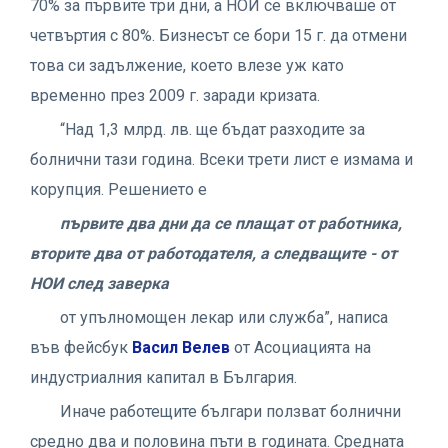
70% за първите три дни, а НОИ се включваше от
четвъртия с 80%. Бизнесът се бори 15 г. да отмени
това си задължение, което влезе уж като
временно през 2009 г. заради кризата.
“Над 1,3 млрд. лв. ще бъдат разходите за
болнични тази година. Всеки трети лист е измама и
корупция. Решението е
първите два дни да се плащат от работника,
вторите два от работодателя, а следващите - от
НОИ след заверка
от упълномощен лекар или служба”, написа
във фейсбук
Васил Велев
от Асоциацията на
индустриалния капитал в България.
Иначе работещите българи ползват болнични
средно два и половина пъти в годината. Средната