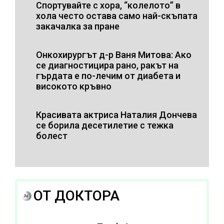
Спортувайте с хора, “колелото” в
хола често остава само най-скъпата
закачалка за пране
Онкохирургът д-р Ваня Митова: Ако
се диагностицира рано, ракът на
гърдата е по-лечим от диабета и
високото кръвно
Красивата актриса Наталия Дончева
се борила десетилетие с тежка
болест
ОТ ДОКТОРА