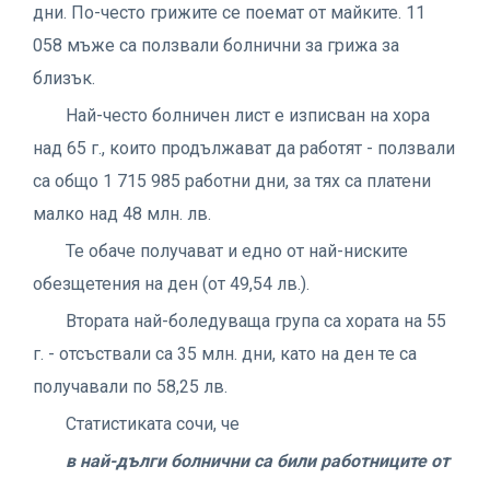
дни. По-често грижите се поемат от майките. 11
058 мъже са ползвали болнични за грижа за
близък.
Най-често болничен лист е изписван на хора
над 65 г., които продължават да работят - ползвали
са общо 1 715 985 работни дни, за тях са платени
малко над 48 млн. лв.
Те обаче получават и едно от най-ниските
обезщетения на ден (от 49,54 лв.).
Втората най-боледуваща група са хората на 55
г. - отсъствали са 35 млн. дни, като на ден те са
получавали по 58,25 лв.
Статистиката сочи, че
в най-дълги болнични са били работниците от