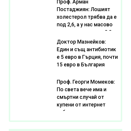
Проф. Арман
Постаджиян: Лошият
холестерол трябва да е
под 2,6, а у нас масово
се живее с нива от 3,2
Доктор Мазнейков:
Един и същ антибиотик
e 5 евро в Гърция, почти
15 евро в България
Проф. Георги Момеков:
По света вече има и
смъртни случай от
купени от интернет
субстанции за
отслабване