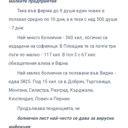
малките предприятия
Така във фирми до 9 души един човек е
ползвал средно по 10 дни, а в тези с над 500 души
- 7 дни.
Най-много болнични - 360 хил., логично са
издадени на софиянци. В Пловдив те са почти три
пъти по-малко - 117 хил. В топ 3 с 67 хил.
обезщетения влиза и Варна.
Най-малко болнични са ползвани във Видин -
едва 5825. Под 15 хил. са в Добрич, Търговище,
Монтана, Силистра, Разград, Кърджали,
Кюстендил, Ловеч и Перник.
Продължава тенденцията, че
болничен лист най-често се дава за вирусна
инфекция