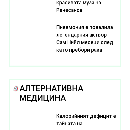
красивата муза на
Ренесанса
Пневмония е повалила
легендарния актьор
Сам Нийл месеци след
като пребори рака
АЛТЕРНАТИВНА
МЕДИЦИНА
Калорийният дефицит е
тайната на