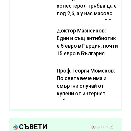
холестерол трябва да е
под 2,6, а у нас масово
се живее с нива от 3,2
Доктор Мазнейков:
Един и същ антибиотик
e 5 евро в Гърция, почти
15 евро в България
Проф. Георги Момеков:
По света вече има и
смъртни случай от
купени от интернет
субстанции за
отслабване
СЪВЕТИ