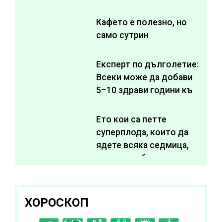
Кафето е полезно, но
само сутрин
Експерт по дълголетие:
Всеки може да добави
5–10 здрави години към
живота си
Ето кои са петте
суперплода, които да
ядете всяка седмица,
за да подобрите
здравето си
ХОРОСКОП