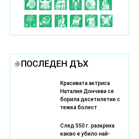
C
D
E
F
G
H
I
J
K
L
A
B
ПОСЛЕДЕН ДЪХ
Красивата актриса
Наталия Дончева се
борила десетилетие с
тежка болест
След 550 г. разкриха
какво е убило най-