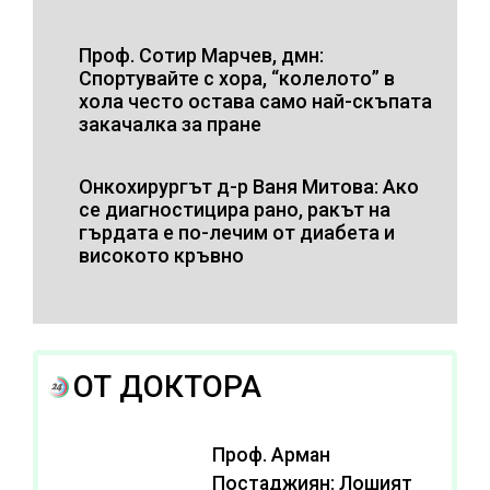
Проф. Сотир Марчев, дмн:
Спортувайте с хора, “колелото” в
хола често остава само най-скъпата
закачалка за пране
Онкохирургът д-р Ваня Митова: Ако
се диагностицира рано, ракът на
гърдата е по-лечим от диабета и
високото кръвно
ОТ ДОКТОРА
Проф. Арман
Постаджиян: Лошият