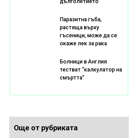
дълголетието
Паразитна гъба,
растяща върху
гъсеници, може да се
окаже лек за рака
Болници в Англия
тестват “калкулатор на
смъртта”
Още от рубриката