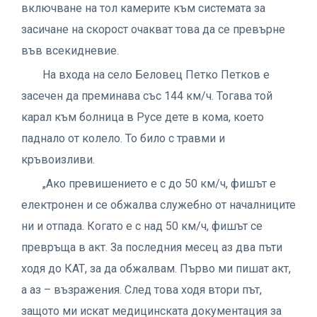
включване на тол камерите към системата за
засичане на скорост очакват това да се превърне
във всекидневие.
На входа на село Беловец Петко Петков е
засечен да преминава със 144 км/ч. Тогава той
карал към болница в Русе дете в кома, което
паднало от колело. То било с травми и
кръвоизливи.
„Ако превишението е с до 50 км/ч, фишът е
електронен и се обжалва служебно от началниците
ни и отпада. Когато е с над 50 км/ч, фишът се
превръща в акт. За последния месец аз два пъти
ходя до КАТ, за да обжалвам. Първо ми пишат акт,
а аз – възражения. След това ходя втори път,
защото ми искат медицинската документация за