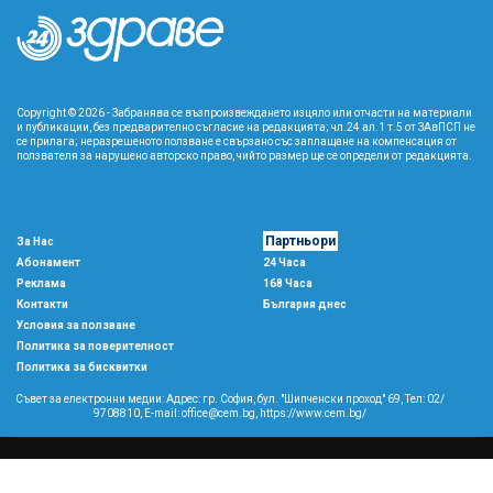
Copyright © 2026 - Забранява се възпроизвеждането изцяло или отчасти на материали
и публикации, без предварително съгласие на редакцията; чл.24 ал.1 т.5 от ЗАвПСП не
се прилага; неразрешеното ползване е свързано със заплащане на компенсация от
ползвателя за нарушено авторско право, чийто размер ще се определи от редакцията.
Партньори
За Нас
Абонамент
24 Часа
Реклама
168 Часа
Контакти
България днес
Условия за ползване
Политика за поверителност
Политика за бисквитки
Съвет за електронни медии: Адрес: гр. София, бул. "Шипченски проход" 69, Тел: 02/
9708810,
E-mail:
office@cem.bg
,
https://www.cem.bg/
Copyright © 2026 All rights reserved
森
This template is made with
by
Colorlib